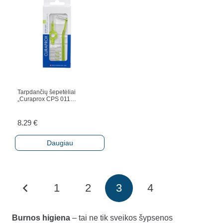
Tarpdančių šepetėliai
„Curaprox CPS 011…
8.29
€
Daugiau
1
2
3
4
Burnos higiena
– tai ne tik sveikos šypsenos