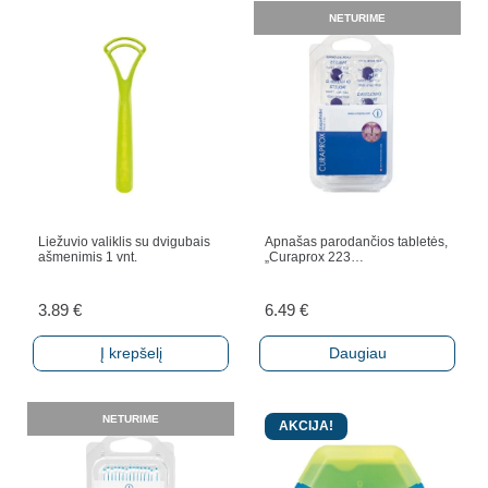
NETURIME
Liežuvio valiklis su dvigubais
Apnašas parodančios tabletės,
ašmenimis 1 vnt.
„Curaprox 223…
3.89
€
6.49
€
Į krepšelį
Daugiau
NETURIME
AKCIJA!