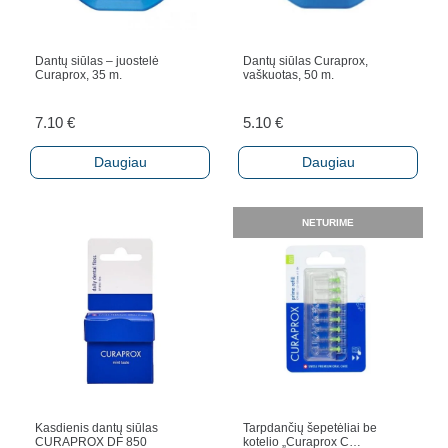
Dantų siūlas – juostelė
Dantų siūlas Curaprox,
Curaprox, 35 m.
vaškuotas, 50 m.
7.10
€
5.10
€
Daugiau
Daugiau
NETURIME
Kasdienis dantų siūlas
Tarpdančių šepetėliai be
CURAPROX DF 850
kotelio „Curaprox C…