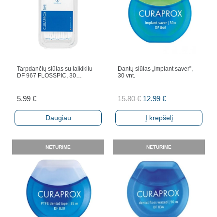
Tarpdančių siūlas su laikikliu
Dantų siūlas „Implant saver”,
DF 967 FLOSSPIC, 30…
30 vnt.
Original
Current
5.99
€
15.80
€
12.99
€
price
price
Daugiau
Į krepšelį
was:
is:
15.80 €.
12.99 €.
NETURIME
NETURIME