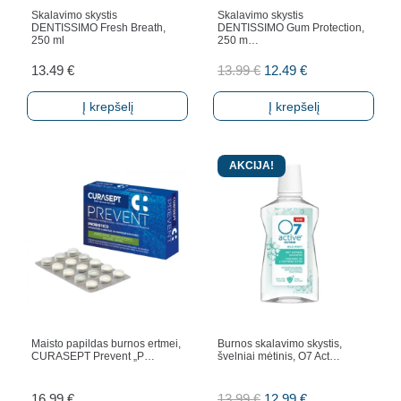
Skalavimo skystis
Skalavimo skystis
DENTISSIMO Fresh Breath,
DENTISSIMO Gum Protection,
250 ml
250 m…
Original
Current
13.49
€
13.99
€
12.49
€
price
price
Į krepšelį
Į krepšelį
was:
is:
13.99 €.
12.49 €.
AKCIJA!
Maisto papildas burnos ertmei,
Burnos skalavimo skystis,
CURASEPT Prevent „P…
švelniai mėtinis, O7 Act…
Original
Current
16.99
€
13.99
€
12.99
€