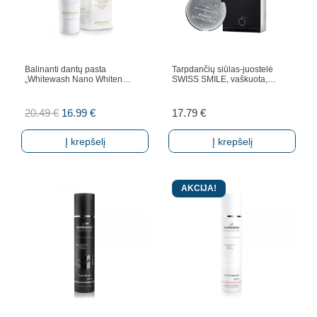
Balinanti dantų pasta
Tarpdančių siūlas-juostelė
„Whitewash Nano Whiten…
SWISS SMILE, vaškuota,…
Original
Current
20.49
€
16.99
€
17.79
€
price
price
Į krepšelį
Į krepšelį
was:
is:
20.49 €.
16.99 €.
AKCIJA!