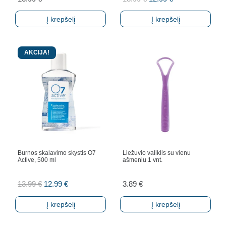
price
price
Į krepšelį
Į krepšelį
was:
is:
13.99 €.
12.99 €.
AKCIJA!
Burnos skalavimo skystis O7
Liežuvio valiklis su vienu
Active, 500 ml
ašmeniu 1 vnt.
Original
Current
13.99
€
12.99
€
3.89
€
price
price
Į krepšelį
Į krepšelį
was:
is:
13.99 €.
12.99 €.