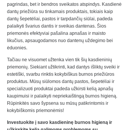
pagrindas, bet ir bendros sveikatos atspindys. Kasdienė
dantų priežiūra su tinkamais produktais, tokiais kaip
dantų šepetėliai
,
pastos
ir
tarpdančių siūlai
, padeda
palaikyti švarius dantis ir sveikas dantenas. Šios
priemonės efektyviai pašalina apnašas ir maisto
likučius, apsaugodamos nuo dantenų uždegimo bei
ėduonies.
Tačiau ne visuomet užtenka vien tik šių kasdieninių
priemonių. Siekiant užtikrinti, kad dantys išliktų sveiki ir
estetiški, svarbu rinktis kokybiškus burnos priežiūros
produktus. Mūsų siūlomos dantų pastos, šepetėliai ir
specializuoti produktai padeda užkirsti kelią apnašų
kaupimuisi ir palaikyti nepriekaištingą burnos higieną.
Rūpinkitės savo šypsena su mūsų patikrintomis ir
kokybiškomis priemonėmis!
Investuokite į savo kasdieninę burnos higieną ir
užkirskite kelią galimoms problemoms su