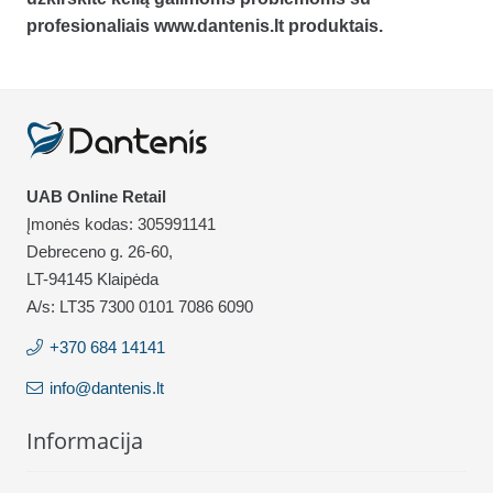
profesionaliais www.dantenis.lt produktais.
UAB Online Retail
Įmonės kodas: 305991141
Debreceno g. 26-60,
LT-94145 Klaipėda
A/s: LT35 7300 0101 7086 6090
+370 684 14141
info@dantenis.lt
Informacija