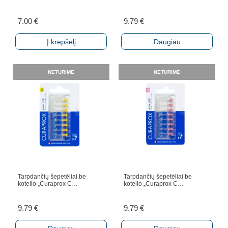
7.00
€
9.79
€
Į krepšelį
Daugiau
NETURIME
NETURIME
Tarpdančių šepetėliai be
Tarpdančių šepetėliai be
kotelio „Curaprox C…
kotelio „Curaprox C…
9.79
€
9.79
€