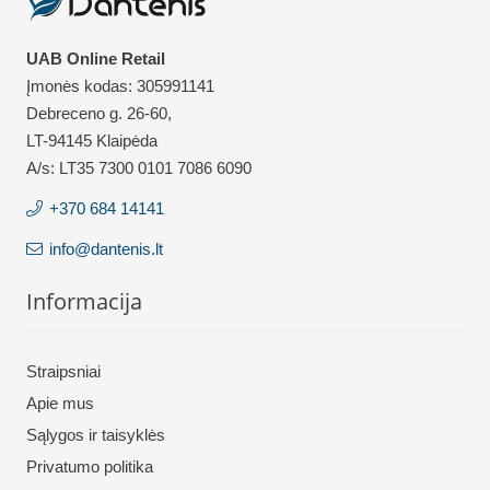
UAB Online Retail
Įmonės kodas: 305991141
Debreceno g. 26-60,
LT-94145 Klaipėda
A/s: LT35 7300 0101 7086 6090
+370 684 14141
info@dantenis.lt
Informacija
Straipsniai
Apie mus
Sąlygos ir taisyklės
Privatumo politika