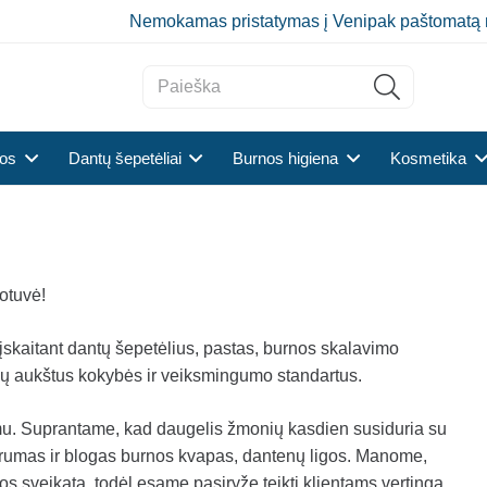
Nemokamas pristatymas į Venipak paštomatą 
tos
Dantų šepetėliai
Burnos higiena
Kosmetika
otuvė!
 įskaitant dantų šepetėlius, pastas, burnos skalavimo
nčių aukštus kokybės ir veiksmingumo standartus.
mu. Suprantame, kad daugelis žmonių kasdien susiduria su
trumas ir blogas burnos kvapas, dantenų ligos. Manome,
nos sveikatą, todėl esame pasiryžę teikti klientams vertingą