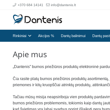
+370 684 14141
info@dantenis.lt
Rinkiniai
Akcijos %
Dantų balinimui
Dantų pas
Apie mus
„Dantenis” burnos priežiūros produktų elektroninė pardu
Čia rasite platų burnos priežiūros produktų asortimentą,
priemones ir kitų kruopščiai atrinktų produktų, atitinka
Tačiau mūsų misija neapsiriboja vien produktų pardavi
burnos priežiūros problemomis, tokiomis kaip dantų jau
kad švietimas yra labai svarbus norint išlaikyti gerą bur