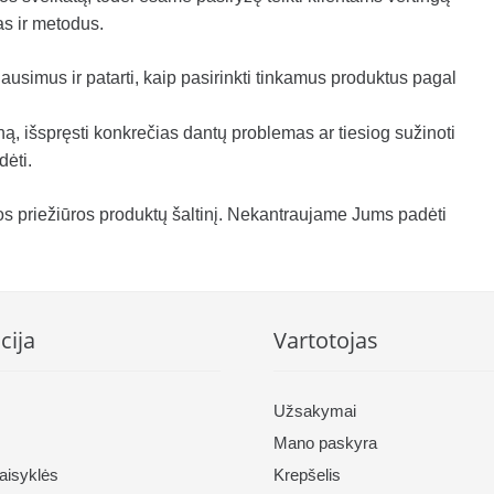
as ir metodus.
ausimus ir patarti, kaip pasirinkti tinkamus produktus pagal
ną, išspręsti konkrečias dantų problemas ar tiesiog sužinoti
ėti.
s priežiūros produktų šaltinį. Nekantraujame Jums padėti
cija
Vartotojas
Užsakymai
Mano paskyra
taisyklės
Krepšelis