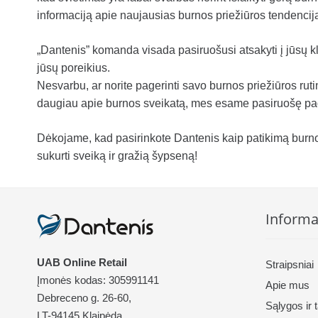
informaciją apie naujausias burnos priežiūros tendencij
„Dantenis” komanda visada pasiruošusi atsakyti į jūsų kl
jūsų poreikius.
Nesvarbu, ar norite pagerinti savo burnos priežiūros ruti
daugiau apie burnos sveikatą, mes esame pasiruošę pad
Dėkojame, kad pasirinkote Dantenis kaip patikimą burno
sukurti sveiką ir gražią šypseną!
Informa
UAB Online Retail
Straipsniai
Įmonės kodas: 305991141
Apie mus
Debreceno g. 26-60,
Sąlygos ir 
LT-94145 Klaipėda