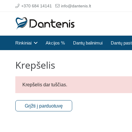
+370 684 14141
info@dantenis.lt
Rinkiniai
Akcijos %
Dantų balinimui
Dantų pas
Krepšelis
Krepšelis dar tuščias.
Grįžti į parduotuvę