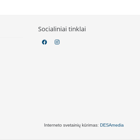
97 €.
49.99 €.
59.97 €.
49.99 €.
Socialiniai tinklai
Interneto svetainių kūrimas:
DESAmedia