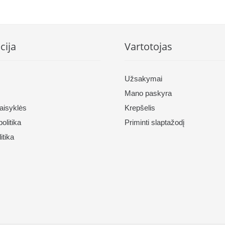
97 €.
59.97 €.
50.97 €.
59.
cija
Vartotojas
Užsakymai
Mano paskyra
taisyklės
Krepšelis
olitika
Priminti slaptažodį
itika