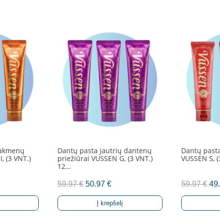
 akmenų
Dantų pasta jautrių dantenų
Dantų pasta
, (3 VNT.)
priežiūrai VUSSEN G, (3 VNT.)
VUSSEN S, (
12…
rent
Original
Current
Ori
59.97
€
50.97
€
59.97
€
49
ce
price
price
pri
Į krepšelį
was:
is:
wa