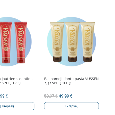
 jautriems dantims
Balinamoji dantų pasta VUSSEN
Bal
3 VNT.) 120 g.
7, (3 VNT.) 100 g.
VUS
ginal
Current
Original
Current
.99
€
59.97
€
49.99
€
59
ce
price
price
price
Į krepšelį
Į krepšelį
s:
is:
was:
is: