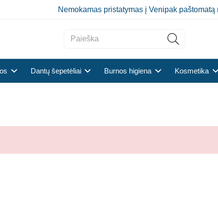
Nemokamas pristatymas į Venipak paštomatą 
tos
Dantų šepetėliai
Burnos higiena
Kosmetika