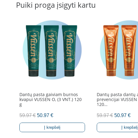
Puiki proga įsigyti kartu
Dantų pasta gaiviam burnos
Dantų pasta dantų
kvapui VUSSEN O, (3 VNT.) 120
prevencijai VUSSEN I
g
120…
Original
Current
Original
Cur
59.97
€
50.97
€
59.97
€
50.97
€
price
price
price
pri
Į krepšelį
Į krepšelį
was:
is:
was:
is: