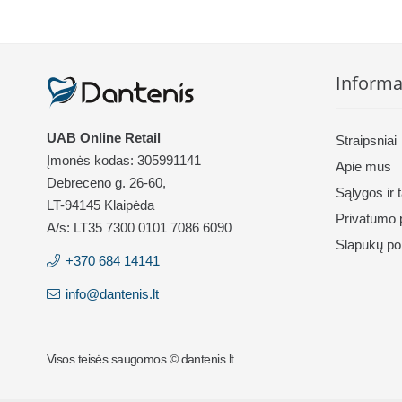
59.97 €.
50.97 €.
59.97 €.
50.
Informa
UAB Online Retail
Straipsniai
Įmonės kodas: 305991141
Apie mus
Debreceno g. 26-60,
Sąlygos ir 
LT-94145 Klaipėda
Privatumo p
A/s: LT35 7300 0101 7086 6090
Slapukų pol
+370 684 14141
info@dantenis.lt
Visos teisės saugomos © dantenis.lt