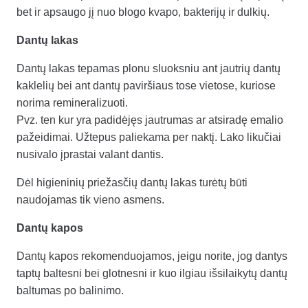
bet ir apsaugo jį nuo blogo kvapo, bakterijų ir dulkių.
Dantų lakas
Dantų lakas tepamas plonu sluoksniu ant jautrių dantų
kaklelių bei ant dantų paviršiaus tose vietose, kuriose
norima remineralizuoti.
Pvz. ten kur yra padidėjęs jautrumas ar atsiradę emalio
pažeidimai. Užtepus paliekama per naktį. Lako likučiai
nusivalo įprastai valant dantis.
Dėl higieninių priežasčių dantų lakas turėtų būti
naudojamas tik vieno asmens.
Dantų kapos
Dantų kapos rekomenduojamos, jeigu norite, jog dantys
taptų baltesni bei glotnesni ir kuo ilgiau išsilaikytų dantų
baltumas po balinimo.