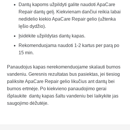
Dantų kapoms užpildyti galite naudoti
ApaCare
Repair dantų gelį
. Kiekvienam dančiui reikia labai
nedidelio kiekio ApaCare Repair gelio (užtenka
lęšio dydžio).
Įsidėkite užpildytas dantų kapas.
Rekomenduojama naudoti 1-2 kartus per parą po
15 min.
Panaudojus kapas nerekomenduojame skalauti burnos
vandeniu. Geresnis rezultatas bus pasiektas, jei tiesiog
paliksite ApaCare Repair gelio likučius ant dantų bei
burnos ertmėje. Po kiekvieno panaudojimo gerai
išplaukite dantų kapas šaltu vandeniu bei laikykite jas
saugojimo dėžutėje.