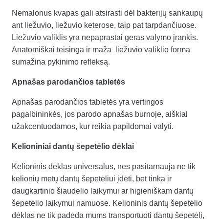
Nemalonus kvapas gali atsirasti dėl bakterijų sankaupų
ant liežuvio, liežuvio keterose, taip pat tarpdančiuose.
Liežuvio valiklis yra nepaprastai geras valymo įrankis.
Anatomiškai teisinga ir maža liežuvio valiklio forma
sumažina pykinimo refleksą.
Apnašas parodančios tabletės
Apnašas parodančios tabletės yra vertingos
pagalbininkės, jos parodo apnašas burnoje, aiškiai
užakcentuodamos, kur reikia papildomai valyti.
Kelioniniai dantų šepetėlio dėklai
Kelioninis dėklas universalus, nes pasitarnauja ne tik
kelionių metų dantų šepetėliui įdėti, bet tinka ir
daugkartinio šiaudelio laikymui ar higieniškam dantų
šepetėlio laikymui namuose. Kelioninis dantų šepetėlio
dėklas ne tik padeda mums transportuoti dantų šepetėlį,