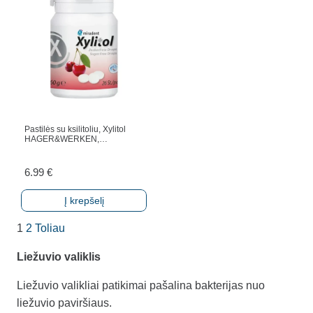
Pastilės su ksilitoliu, Xylitol
HAGER&WERKEN,…
6.99
€
Į krepšelį
1
2
Toliau
Liežuvio valiklis
Liežuvio valikliai patikimai pašalina bakterijas nuo
liežuvio paviršiaus.