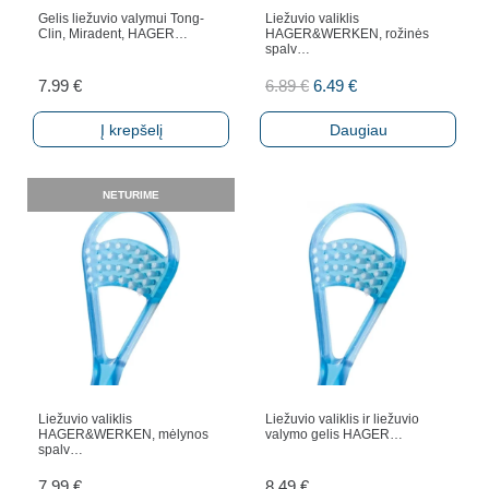
Gelis liežuvio valymui Tong-
Liežuvio valiklis
Clin, Miradent, HAGER…
HAGER&WERKEN, rožinės
spalv…
Original
Current
7.99
€
6.89
€
6.49
€
price
price
Į krepšelį
Daugiau
was:
is:
6.89 €.
6.49 €.
NETURIME
Liežuvio valiklis
Liežuvio valiklis ir liežuvio
HAGER&WERKEN, mėlynos
valymo gelis HAGER…
spalv…
7.99
€
8.49
€