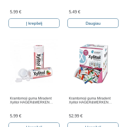
5.99
€
5.49
€
Į krepšelį
Daugiau
Kramtomoji guma Miradent
Kramtomoji guma Miradent
Xylitol HAGER&WERKEN…
Xylitol HAGER&WERKEN…
5.99
€
52.99
€