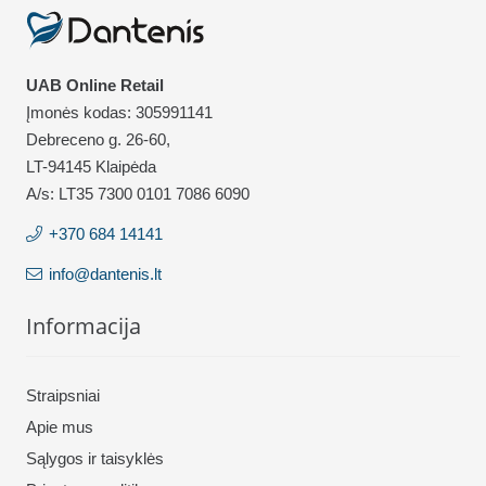
UAB Online Retail
Įmonės kodas: 305991141
Debreceno g. 26-60,
LT-94145 Klaipėda
A/s: LT35 7300 0101 7086 6090
+370 684 14141
info@dantenis.lt
Informacija
Straipsniai
Apie mus
Sąlygos ir taisyklės