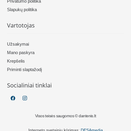
Privatumo politika
Slapukų politika
Vartotojas
Užsakymai
Mano paskyra
Krepšelis
Priminti slaptažodį
Socialiniai tinklai
Visos teisės saugomos © dantenis.lt
Interneto svetainių kūrimas:
DESAmedia