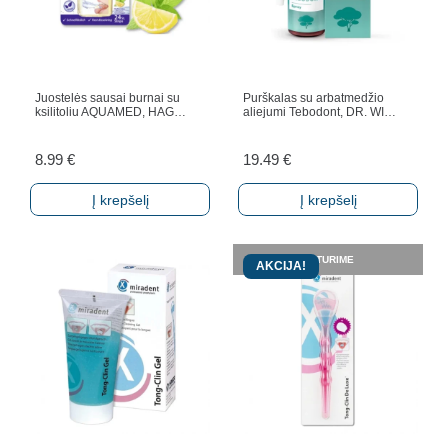
Juostelės sausai burnai su
Purškalas su arbatmedžio
ksilitoliu AQUAMED, HAG…
aliejumi Tebodont, DR. WI…
8.99
€
19.49
€
Į krepšelį
Į krepšelį
NETURIME
AKCIJA!