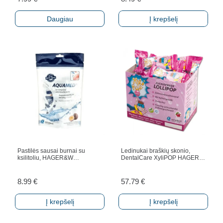
Daugiau
Į krepšelį
Pastilės sausai burnai su
Ledinukai braškių skonio,
ksilitoliu, HAGER&W…
DentalCare XyliPOP HAGER…
8.99
€
57.79
€
Į krepšelį
Į krepšelį