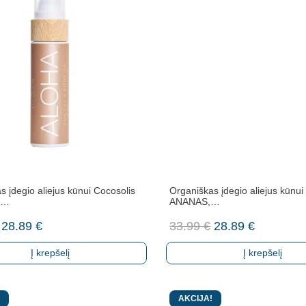
s įdegio aliejus kūnui Cocosolis
Organiškas įdegio aliejus kūnui
1…
ANANAS,…
Original
Current
Original
Current
28.89
€
33.99
€
28.89
€
price
price
price
price
Į krepšelį
Į krepšelį
was:
is:
was:
is:
33.99 €.
28.89 €.
33.99 €.
28.89 €.
AKCIJA!