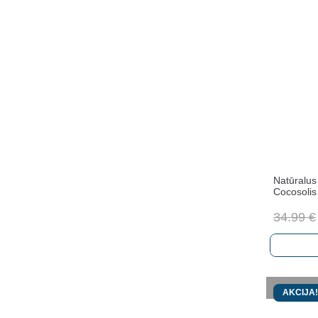
Natūralus
Cocosoli
34.99
€
AKCIJA!