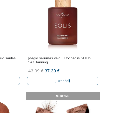
nuo saulės
Įdegio serumas veidui Cocosolis SOLIS
Self Tanning…
Original
Current
43.99
€
37.39
€
price
price
Į krepšelį
was:
is:
43.99 €.
37.39 €.
NETURIME