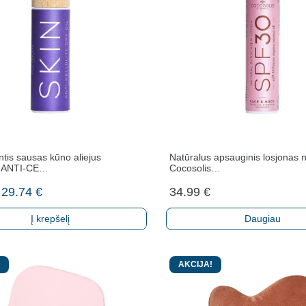
tis sausas kūno aliejus
Natūralus apsauginis losjonas 
s ANTI-CE…
Cocosolis…
Original
Current
29.74
€
34.99
€
price
price
Į krepšelį
Daugiau
was:
is:
34.99 €.
29.74 €.
AKCIJA!