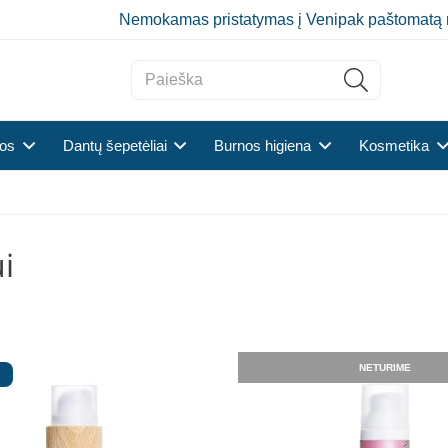
Nemokamas pristatymas į Venipak paštomatą 
tos
Dantų šepetėliai
Burnos higiena
Kosmetika
i
NETURIME