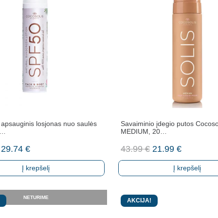
 apsauginis losjonas nuo saulės
Savaiminio įdegio putos Cocos
s…
MEDIUM, 20…
Original
Current
Original
Current
29.74
€
43.99
€
21.99
€
price
price
price
price
Į krepšelį
Į krepšelį
was:
is:
was:
is:
34.99 €.
29.74 €.
43.99 €.
21.99 €.
NETURIME
AKCIJA!