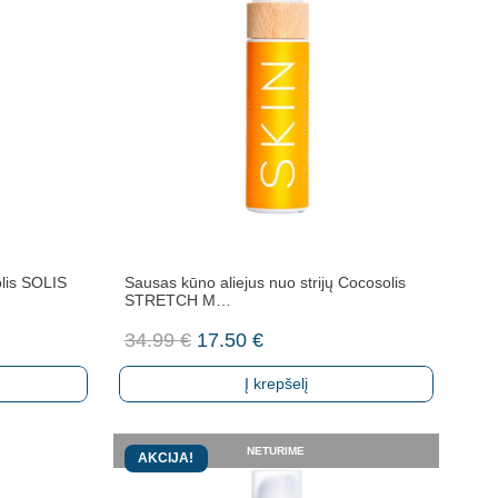
olis SOLIS
Sausas kūno aliejus nuo strijų Cocosolis
STRETCH M…
Original
Current
34.99
€
17.50
€
price
price
Į krepšelį
was:
is:
34.99 €.
17.50 €.
NETURIME
AKCIJA!