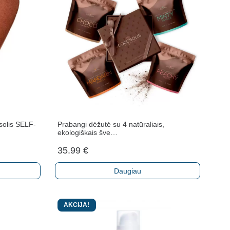
solis SELF-
Prabangi dėžutė su 4 natūraliais,
ekologiškais šve…
35.99
€
Daugiau
AKCIJA!