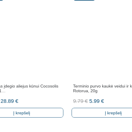
s įdegio aliejus kūnui Cocosolis
Terminio purvo kaukė veidui ir 
 1…
Rotorua, 20g
Original
Current
Original
Current
28.89
€
9.79
€
5.99
€
price
price
price
price
Į krepšelį
Į krepšelį
was:
is:
was:
is:
33.99 €.
28.89 €.
9.79 €.
5.99 €.