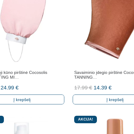
ji kūno pirštinė Cocosolis
Savaiminio įdegio pirštinė Coco
TING MI…
TANNING…
Original
Current
Original
Current
24.99
€
17.99
€
14.39
€
price
price
price
price
Į krepšelį
Į krepšelį
was:
is:
was:
is:
31.99 €.
24.99 €.
17.99 €.
14.39 €.
AKCIJA!