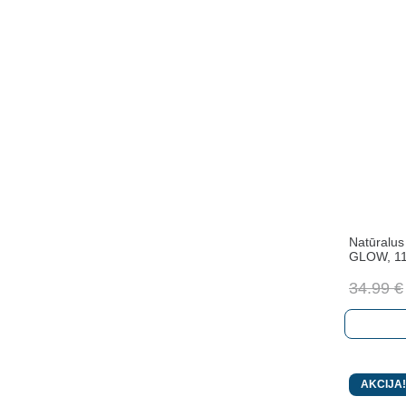
Natūralus 
GLOW, 1
34.99
€
AKCIJA!