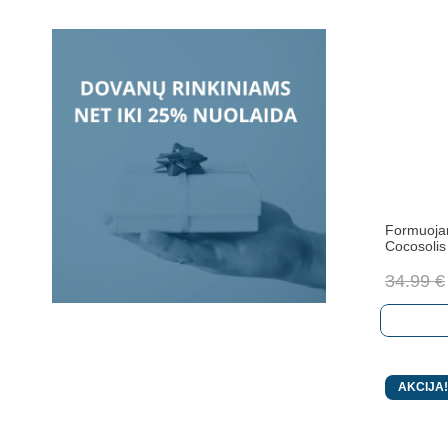
Formuojan
Cocosoli
34.99
€
AKCIJA!