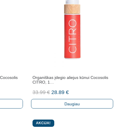
 Cocosolis
Organiškas įdegio aliejus kūnui Cocosolis
CITRO, 1…
Original
Current
33.99
€
28.89
€
price
price
Daugiau
was:
is:
33.99 €.
28.89 €.
AKCIJA!