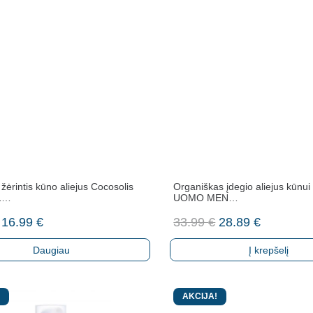
žėrintis kūno aliejus Cocosolis
Organiškas įdegio aliejus kūnui
1…
UOMO MEN…
Original
Current
Original
Current
16.99
€
33.99
€
28.89
€
price
price
price
price
Daugiau
Į krepšelį
was:
is:
was:
is:
34.99 €.
16.99 €.
33.99 €.
28.89 €.
AKCIJA!