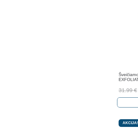
Šveičiamo
EXFOLIA
31.99
€
AKCIJA!