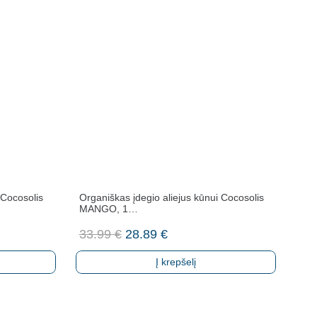
 Cocosolis
Organiškas įdegio aliejus kūnui Cocosolis
MANGO, 1…
Original
Current
33.99
€
28.89
€
price
price
Į krepšelį
was:
is:
33.99 €.
28.89 €.