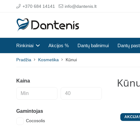
+370 684 14141
info@dantenis.lt
Rinkiniai
Akcijos %
Dantų balinimui
Dantų pas
Pradžia
Kosmetika
Kūnui
Kūnu
Kaina
Gamintojas
AKCIJA!
Cocosolis