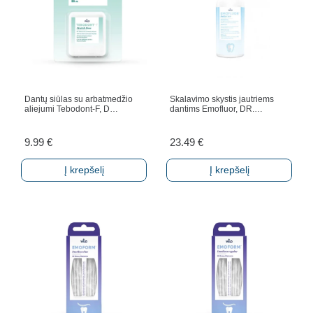
Dantų siūlas su arbatmedžio
Skalavimo skystis jautriems
aliejumi Tebodont-F, D…
dantims Emofluor, DR.…
9.99
€
23.49
€
Į krepšelį
Į krepšelį