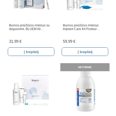
Burnos priežiūros rinkinys su
Burnos priežūros rinkinys
deguonimi, BLUEM Ali…
Implant Care Kit Postsur…
31.99
€
59.99
€
Į krepšelį
Į krepšelį
NETURIME