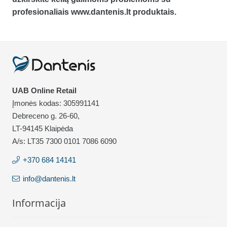
profesionaliais www.dantenis.lt produktais.
UAB Online Retail
Įmonės kodas: 305991141
Debreceno g. 26-60,
LT-94145 Klaipėda
A/s: LT35 7300 0101 7086 6090
+370 684 14141
info@dantenis.lt
Informacija