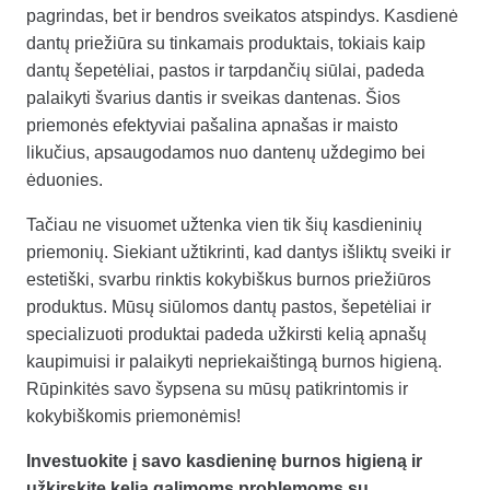
pagrindas, bet ir bendros sveikatos atspindys. Kasdienė
dantų priežiūra su tinkamais produktais, tokiais kaip
dantų šepetėliai
,
pastos
ir
tarpdančių siūlai
, padeda
palaikyti švarius dantis ir sveikas dantenas. Šios
priemonės efektyviai pašalina apnašas ir maisto
likučius, apsaugodamos nuo dantenų uždegimo bei
ėduonies.
Tačiau ne visuomet užtenka vien tik šių kasdieninių
priemonių. Siekiant užtikrinti, kad dantys išliktų sveiki ir
estetiški, svarbu rinktis kokybiškus burnos priežiūros
produktus. Mūsų siūlomos dantų pastos, šepetėliai ir
specializuoti produktai padeda užkirsti kelią apnašų
kaupimuisi ir palaikyti nepriekaištingą burnos higieną.
Rūpinkitės savo šypsena su mūsų patikrintomis ir
kokybiškomis priemonėmis!
Investuokite į savo kasdieninę burnos higieną ir
užkirskite kelią galimoms problemoms su