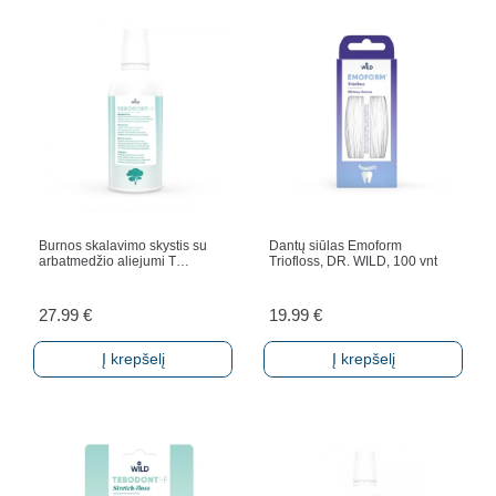
Burnos skalavimo skystis su
Dantų siūlas Emoform
arbatmedžio aliejumi T…
Triofloss, DR. WILD, 100 vnt
27.99
€
19.99
€
Į krepšelį
Į krepšelį