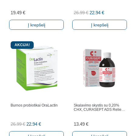
Original
Current
19.49
€
26.99
€
22.94
€
price
price
Į krepšelį
Į krepšelį
was:
is:
26.99 €.
22.94 €.
AKCIJA!
Burnos probiotikai OraLactin
Skalavimo skystis su 0,20%
CHX, CURASEPT ADS Relie…
Original
Current
26.99
€
22.94
€
13.49
€
price
price