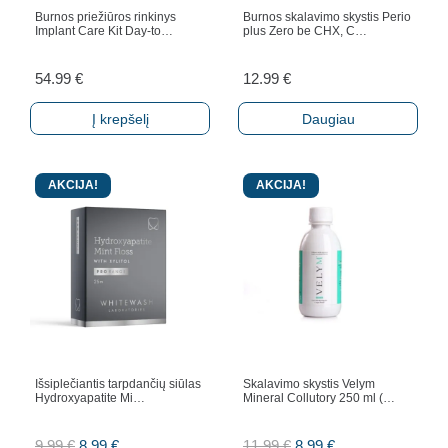
Burnos priežiūros rinkinys
Burnos skalavimo skystis Perio
Implant Care Kit Day-to…
plus Zero be CHX, C…
54.99
€
12.99
€
Į krepšelį
Daugiau
AKCIJA!
AKCIJA!
Išsiplečiantis tarpdančių siūlas
Skalavimo skystis Velym
Hydroxyapatite Mi…
Mineral Collutory 250 ml (…
Original
Current
Original
Current
9.99
€
8.99
€
11.99
€
8.99
€