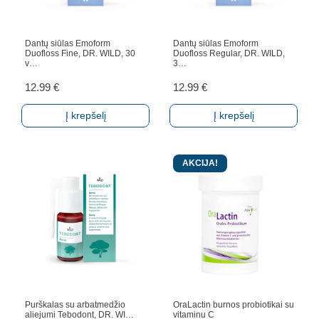
Dantų siūlas Emoform
Dantų siūlas Emoform
Duofloss Fine, DR. WILD, 30
Duofloss Regular, DR. WILD,
v…
3…
12.99
€
12.99
€
Į krepšelį
Į krepšelį
AKCIJA!
Purškalas su arbatmedžio
OraLactin burnos probiotikai su
aliejumi Tebodont, DR. WI…
vitaminu C