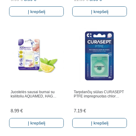
price
price
price
price
Į krepšelį
Į krepšelį
was:
is:
was:
is:
9.99 €.
8.99 €.
11.99 €.
8.99 €.
Juostelės sausai burnai su
Tarpdančių siūlas CURASEPT
ksilitoliu AQUAMED, HAG…
PTFE impregnuotas chlor…
8.99
€
7.19
€
Į krepšelį
Į krepšelį