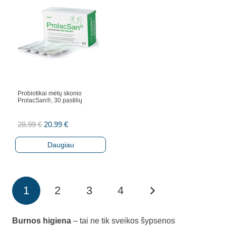
Probiotikai mėtų skonio
ProlacSan®, 30 pastilių
Original
Current
28.99
€
20.99
€
price
price
Daugiau
was:
is:
28.99 €.
20.99 €.
1
2
3
4
Burnos higiena
– tai ne tik sveikos šypsenos