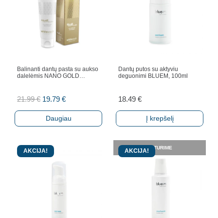
Balinanti dantų pasta su aukso
Dantų putos su aktyviu
dalelėmis NANO GOLD…
deguonimi BLUEM, 100ml
Original
Current
21.99
€
19.79
€
18.49
€
price
price
Daugiau
Į krepšelį
was:
is:
21.99 €.
19.79 €.
NETURIME
AKCIJA!
AKCIJA!