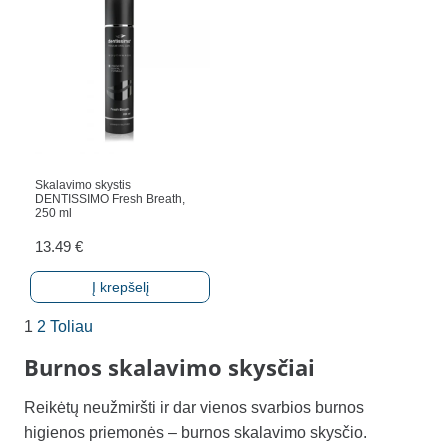
Skalavimo skystis
DENTISSIMO Fresh Breath,
250 ml
13.49
€
Į krepšelį
1
2
Toliau
Burnos skalavimo skysčiai
Reikėtų neužmiršti ir dar vienos svarbios burnos
higienos priemonės – burnos skalavimo skysčio.