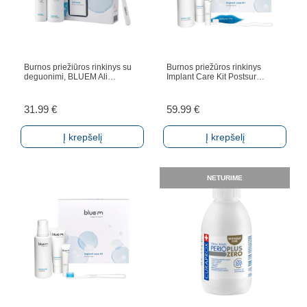
Burnos priežiūros rinkinys su
Burnos priežūros rinkinys
deguonimi, BLUEM Ali…
Implant Care Kit Postsur…
31.99
€
59.99
€
Į krepšelį
Į krepšelį
NETURIME