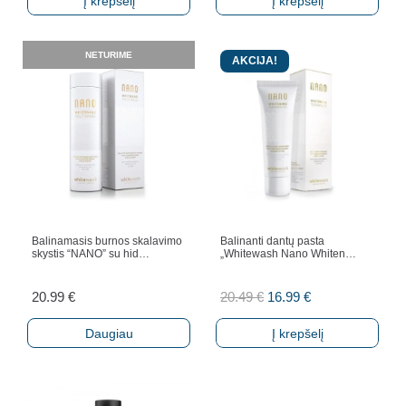
Į krepšelį
Į krepšelį
NETURIME
AKCIJA!
Balinamasis burnos skalavimo
Balinanti dantų pasta
skystis “NANO” su hid…
„Whitewash Nano Whiten…
Original
Current
20.99
€
20.49
€
16.99
€
price
price
Daugiau
Į krepšelį
was:
is:
20.49 €.
16.99 €.