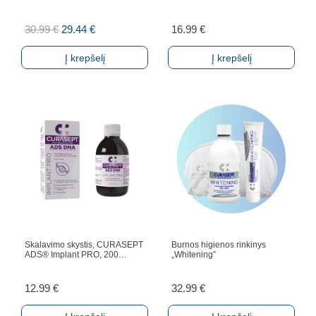
Original
Current
30.99
€
29.44
€
16.99
€
price
price
Į krepšelį
Į krepšelį
was:
is:
30.99 €.
29.44 €.
Skalavimo skystis, CURASEPT
Burnos higienos rinkinys
ADS® Implant PRO, 200…
„Whitening”
12.99
€
32.99
€