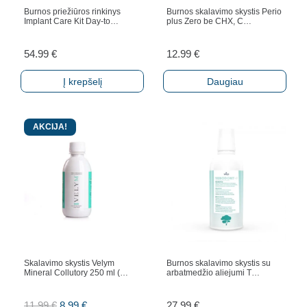
Burnos priežiūros rinkinys
Burnos skalavimo skystis Perio
Implant Care Kit Day-to…
plus Zero be CHX, C…
54.99
€
12.99
€
Į krepšelį
Daugiau
AKCIJA!
Skalavimo skystis Velym
Burnos skalavimo skystis su
Mineral Collutory 250 ml (…
arbatmedžio aliejumi T…
Original
Current
11.99
€
8.99
€
27.99
€