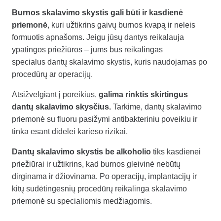
Burnos skalavimo skystis gali būti ir kasdienė
priemonė
, kuri užtikrins gaivų burnos kvapą ir neleis
formuotis apnašoms. Jeigu jūsų dantys reikalauja
ypatingos priežiūros – jums bus reikalingas
specialus dantų skalavimo skystis, kuris naudojamas po
procedūrų ar operacijų.
Atsižvelgiant į poreikius,
galima rinktis skirtingus
dantų skalavimo skysčius.
Tarkime, dantų skalavimo
priemonė su fluoru pasižymi antibakteriniu poveikiu ir
tinka esant didelei karieso rizikai.
Dantų skalavimo skystis be alkoholio
tiks kasdienei
priežiūrai ir užtikrins, kad burnos gleivinė nebūtų
dirginama ir džiovinama. Po operacijų, implantacijų ir
kitų sudėtingesnių procedūrų reikalinga skalavimo
priemonė su specialiomis medžiagomis.