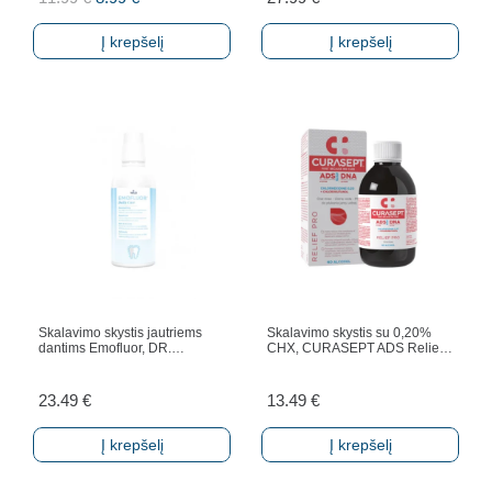
price
price
Į krepšelį
Į krepšelį
was:
is:
11.99 €.
8.99 €.
Skalavimo skystis jautriems
Skalavimo skystis su 0,20%
dantims Emofluor, DR.…
CHX, CURASEPT ADS Relie…
23.49
€
13.49
€
Į krepšelį
Į krepšelį