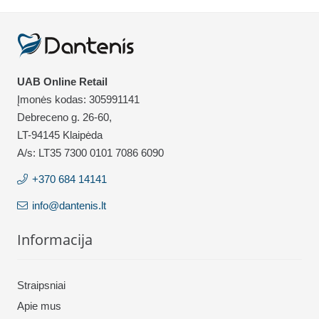
UAB Online Retail
Įmonės kodas: 305991141
Debreceno g. 26-60,
LT-94145 Klaipėda
A/s: LT35 7300 0101 7086 6090
+370 684 14141
info@dantenis.lt
Informacija
Straipsniai
Apie mus