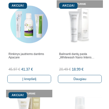
NETURIME
AKCIJA!
AKCIJA!
Rinkinys jautriems dantims
Balinanti dantų pasta
Apacare
„Whitewash Nano Intens…
Original
Current
Original
Current
45.97
€
41.37
€
20.49
€
18.99
€
price
price
price
price
Į krepšelį
Daugiau
was:
is:
was:
is:
45.97 €.
41.37 €.
20.49 €.
18.99 €.
NETURIME
AKCIJA!