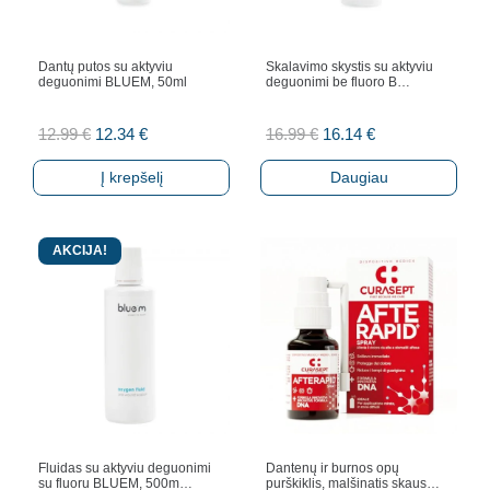
Dantų putos su aktyviu
Skalavimo skystis su aktyviu
deguonimi BLUEM, 50ml
deguonimi be fluoro B…
Original
Current
Original
Current
12.99
€
12.34
€
16.99
€
16.14
€
price
price
price
price
Į krepšelį
Daugiau
was:
is:
was:
is:
12.99 €.
12.34 €.
16.99 €.
16.14 €.
AKCIJA!
Fluidas su aktyviu deguonimi
Dantenų ir burnos opų
su fluoru BLUEM, 500m…
purškiklis, malšinatis skaus…