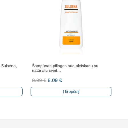
 Sulsena,
Šampūnas-pilingas nuo pleiskanų su
natūraliu šveit…
Original
Current
8.99
€
8.09
€
price
price
Į krepšelį
was:
is:
8.99 €.
8.09 €.