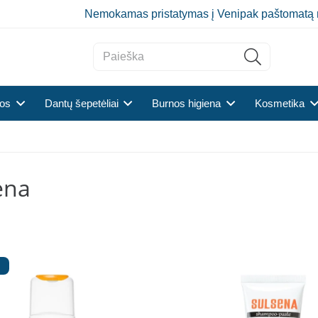
Nemokamas pristatymas į Venipak paštomatą 
tos
Dantų šepetėliai
Burnos higiena
Kosmetika
ena