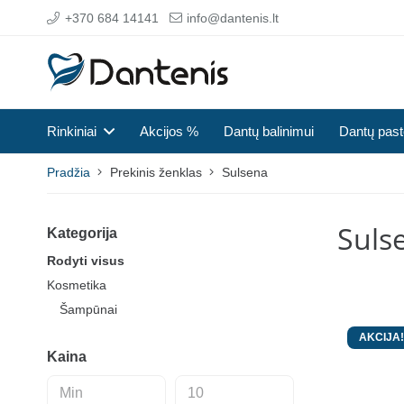
+370 684 14141
info@dantenis.lt
Rinkiniai
Akcijos %
Dantų balinimui
Dantų pas
Pradžia
Prekinis ženklas
Sulsena
Suls
Kategorija
Rodyti visus
Kosmetika
Šampūnai
AKCIJA!
Kaina