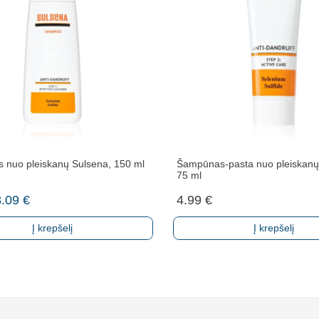
nuo pleiskanų Sulsena, 150 ml
Šampūnas-pasta nuo pleiskanų
75 ml
riginal
Current
8.09
€
4.99
€
rice
price
Į krepšelį
Į krepšelį
was:
is:
.99 €.
8.09 €.