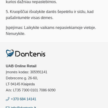
kurios dažniau nepastebimos.
5. Kruopščiai išvalykite dantis šepetėliu ir siūlu, kad
pašalintumėte visas dėmes.
Įspėjimas: Laikykite vaikams nepasiekiamoje vietoje.
Nenurykite.
UAB Online Retail
Įmonės kodas: 305991141
Debreceno g. 26-60,
LT-94145 Klaipėda
A/s: LT35 7300 0101 7086 6090
+370 684 14141
info@dantenis.lt