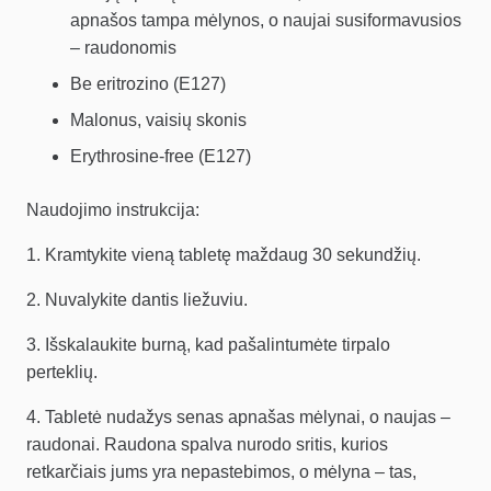
apnašos tampa mėlynos, o naujai susiformavusios
– raudonomis
Be eritrozino (E127)
Malonus, vaisių skonis
Erythrosine-free (E127)
Naudojimo instrukcija:
1. Kramtykite vieną tabletę maždaug 30 sekundžių.
2. Nuvalykite dantis liežuviu.
3. Išskalaukite burną, kad pašalintumėte tirpalo
perteklių.
4. Tabletė nudažys senas apnašas mėlynai, o naujas –
raudonai. Raudona spalva nurodo sritis, kurios
retkarčiais jums yra nepastebimos, o mėlyna – tas,