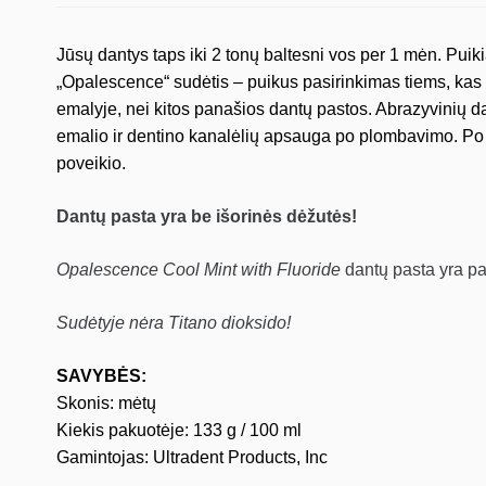
Jūsų dantys taps iki 2 tonų baltesni vos per 1 mėn. Puik
„Opalescence“ sudėtis – puikus pasirinkimas tiems, kas 
emalyje, nei kitos panašios dantų pastos. Abrazyvinių da
emalio ir dentino kanalėlių apsauga po plombavimo. Po
poveikio.
Dantų pasta yra be išorinės dėžutės!
Opalescence Cool Mint with Fluoride
dantų pasta yra pa
Sudėtyje nėra Titano dioksido!
SAVYBĖS:
Skonis: mėtų
Kiekis pakuotėje: 133 g / 100 ml
Gamintojas: Ultradent Products, Inc