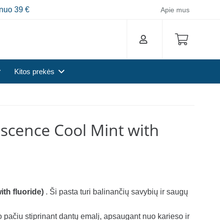
nuo 39 €
Apie mus
Kitos prekės
escence Cool Mint with
ith fluoride)
. Ši pasta turi balinančių savybių ir saugų
uo pačiu stiprinant dantų emalį, apsaugant nuo karieso ir