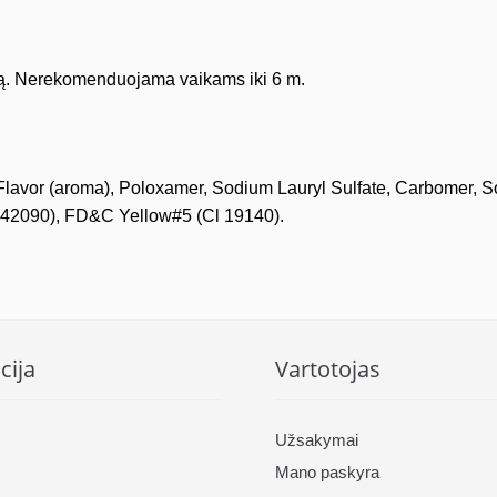
eną. Nerekomenduojama vaikams iki 6 m.
tol, Flavor (aroma), Poloxamer, Sodium Lauryl Sulfate, Carbome
42090), FD&C Yellow#5 (Cl 19140).
cija
Vartotojas
Užsakymai
Mano paskyra