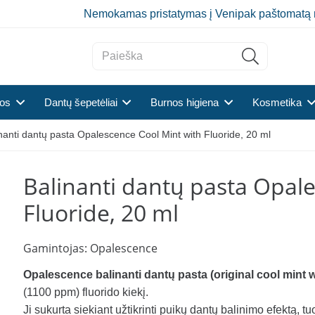
Nemokamas pristatymas į Venipak paštomatą 
tos
Dantų šepetėliai
Burnos higiena
Kosmetika
nanti dantų pasta Opalescence Cool Mint with Fluoride, 20 ml
Balinanti dantų pasta Opal
Fluoride, 20 ml
Gamintojas:
Opalescence
Opalescence balinanti dantų pasta
(original cool mint w
(1100 ppm) fluorido kiekį.
Ji sukurta siekiant užtikrinti puikų dantų balinimo efektą, t