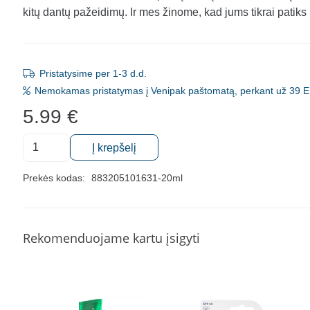
kitų dantų pažeidimų. Ir mes žinome, kad jums tikrai patiks
Pristatysime per 1-3 d.d.
Nemokamas pristatymas į Venipak paštomatą, perkant už 39 E
5.99
€
produkto
Į krepšelį
kiekis:
Balinanti
Prekės kodas:
883205101631-20ml
dantų
pasta
Opalescence
Rekomenduojame kartu įsigyti
Cool
Mint
with
Fluoride,