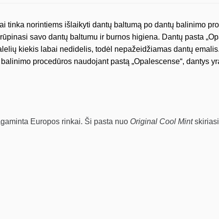
iai tinka norintiems išlaikyti dantų baltumą po dantų balinimo p
rūpinasi savo dantų baltumu ir burnos higiena. Dantų pasta „Op
lelių kiekis labai nedidelis, todėl nepažeidžiamas dantų emalis. 
 balinimo procedūros naudojant pastą „Opalescense“, dantys yr
gaminta Europos rinkai. Ši pasta nuo
Original Cool Mint
skiriasi