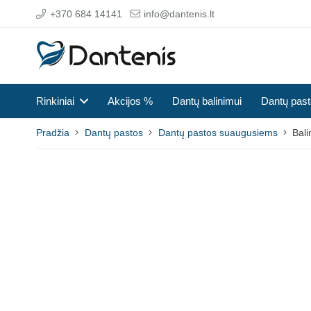
+370 684 14141
info@dantenis.lt
Rinkiniai
Akcijos %
Dantų balinimui
Dantų pas
Pradžia
Dantų pastos
Dantų pastos suaugusiems
Bali