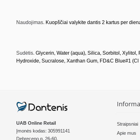
Naudojimas.
Kuopščiai valykite dantis 2 kartus per di
Sudėtis.
Glycerin, Water (aqua), Silica, Sorbitol, Xyli
Hydroxide, Sucralose, Xanthan Gum, FD&C Blue#1 (Cl 
Informa
UAB Online Retail
Straipsniai
Įmonės kodas: 305991141
Apie mus
Debreceno g. 26-60,