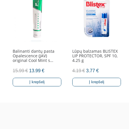
20
ml
Balinanti dantų pasta
Lūpų balzamas BLISTEX
Opalescence (JAV)
LIP PROTECTOR, SPF 10,
original Cool Mint s…
4.25 g
Original
Current
Original
Current
15.99
€
13.99
€
4.19
€
3.77
€
price
price
price
price
Į krepšelį
Į krepšelį
was:
is:
was:
is:
15.99 €.
13.99 €.
4.19 €.
3.77 €.