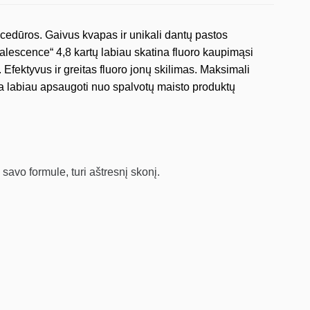
rocedūros. Gaivus kvapas ir unikali dantų pastos
alescence“ 4,8 kartų labiau skatina fluoro kaupimąsi
Efektyvus ir greitas fluoro jonų skilimas. Maksimali
a labiau apsaugoti nuo spalvotų maisto produktų
 savo formule, turi aštresnį skonį.