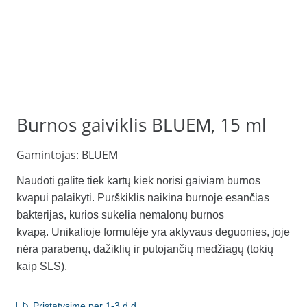
Burnos gaiviklis BLUEM, 15 ml
Gamintojas:
BLUEM
Naudoti galite tiek kartų kiek norisi gaiviam burnos
kvapui palaikyti. Purškiklis naikina burnoje esančias
bakterijas, kurios sukelia nemalonų burnos
kvapą. Unikalioje formulėje yra aktyvaus deguonies, joje
nėra parabenų, dažiklių ir putojančių medžiagų (tokių
kaip SLS).
Pristatysime per 1-3 d.d.