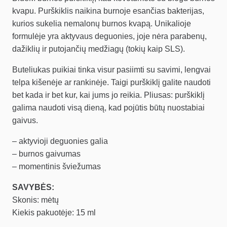
kvapu. Purškiklis naikina burnoje esančias bakterijas,
kurios sukelia nemalonų burnos kvapą. Unikalioje
formulėje yra aktyvaus deguonies, joje nėra parabenų,
dažiklių ir putojančių medžiagų (tokių kaip SLS).
Buteliukas puikiai tinka visur pasiimti su savimi, lengvai
telpa kišenėje ar rankinėje. Taigi purškiklį galite naudoti
bet kada ir bet kur, kai jums jo reikia. Pliusas: purškiklį
galima naudoti visą dieną, kad pojūtis būtų nuostabiai
gaivus.
– aktyvioji deguonies galia
– burnos gaivumas
– momentinis šviežumas
SAVYBĖS:
Skonis: mėtų
Kiekis pakuotėje: 15 ml