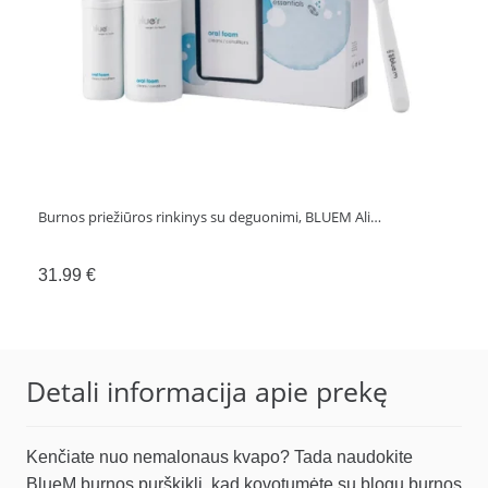
Burnos priežiūros rinkinys su deguonimi, BLUEM Ali…
31.99
€
Detali informacija apie prekę
Kenčiate nuo nemalonaus kvapo? Tada naudokite
BlueM burnos purškiklį, kad kovotumėte su blogu burnos