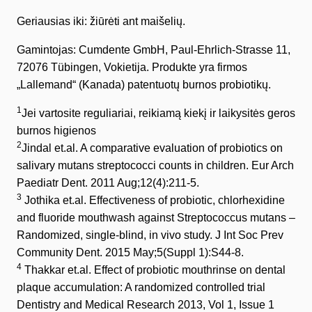
Geriausias iki: žiūrėti ant maišelių.
Gamintojas: Cumdente GmbH, Paul-Ehrlich-Strasse 11,
72076 Tübingen, Vokietija. Produkte yra firmos
„Lallemand“ (Kanada) patentuotų burnos probiotikų.
1
Jei vartosite reguliariai, reikiamą kiekį ir laikysitės geros
burnos higienos
2
Jindal et.al. A comparative evaluation of probiotics on
salivary mutans streptococci counts in children. Eur Arch
Paediatr Dent. 2011 Aug;12(4):211-5.
3
Jothika et.al. Effectiveness of probiotic, chlorhexidine
and fluoride mouthwash against Streptococcus mutans –
Randomized, single-blind, in vivo study. J Int Soc Prev
Community Dent. 2015 May;5(Suppl 1):S44-8.
4
Thakkar et.al. Effect of probiotic mouthrinse on dental
plaque accumulation: A randomized controlled trial
Dentistry and Medical Research 2013, Vol 1, Issue 1