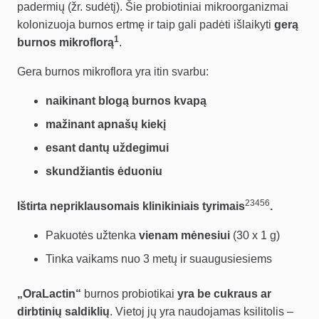
padermių (žr. sudėtį). Šie probiotiniai mikroorganizmai
kolonizuoja burnos ertmę ir taip gali padėti išlaikyti
gerą
1
burnos mikroflorą
.
Gera burnos mikroflora yra itin svarbu:
naikinant blogą burnos kvapą
mažinant apnašų kiekį
esant dantų uždegimui
skundžiantis ėduoniu
23456
Ištirta nepriklausomais klinikiniais tyrimais
.
Pakuotės užtenka
vienam mėnesiui
(30 x 1 g)
Tinka vaikams nuo 3 metų ir suaugusiesiems
„OraLactin“
burnos probiotikai
yra be cukraus ar
dirbtinių saldiklių
. Vietoj jų yra naudojamas ksilitolis –