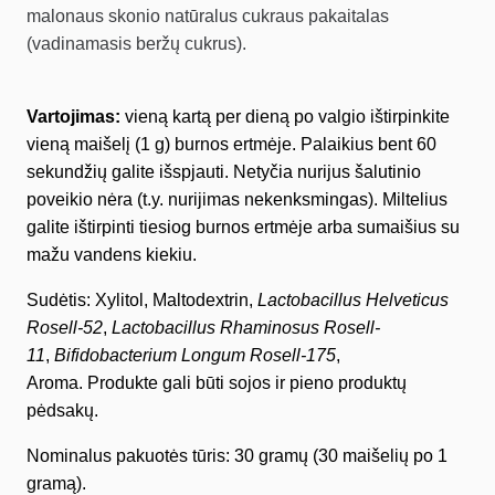
malonaus skonio natūralus cukraus pakaitalas
(vadinamasis beržų cukrus).
Vartojimas:
vieną kartą per dieną po valgio ištirpinkite
vieną maišelį (1 g) burnos ertmėje. Palaikius bent 60
sekundžių galite išspjauti. Netyčia nurijus šalutinio
poveikio nėra (t.y. nurijimas nekenksmingas). Miltelius
galite ištirpinti tiesiog burnos ertmėje arba sumaišius su
mažu vandens kiekiu.
Sudėtis: Xylitol, Maltodextrin,
Lactobacillus Helveticus
Rosell-52
,
Lactobacillus Rhaminosus Rosell-
11
,
Bifidobacterium Longum Rosell-175
,
Aroma. Produkte gali būti sojos ir pieno produktų
pėdsakų.
Nominalus pakuotės tūris: 30 gramų (30 maišelių po 1
gramą).