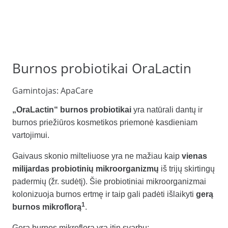
Burnos probiotikai OraLactin
Gamintojas:
ApaCare
„OraLactin“ burnos probiotikai
yra natūrali dantų ir
burnos priežiūros kosmetikos priemonė kasdieniam
vartojimui.
Gaivaus skonio milteliuose yra ne mažiau kaip
vienas
milijardas probiotinių mikroorganizmų
iš trijų skirtingų
padermių (žr. sudėtį). Šie probiotiniai mikroorganizmai
kolonizuoja burnos ertmę ir taip gali padėti išlaikyti
gerą
1
burnos mikroflorą
.
Gera burnos mikroflora yra itin svarbu: