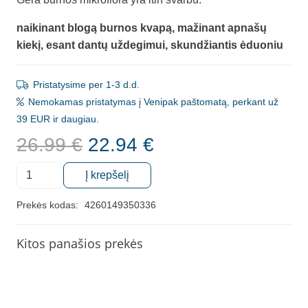
naikinant blogą burnos kvapą,
mažinant apnašų
kiekį,
esant dantų uždegimui,
skundžiantis ėduoniu
Pristatysime per 1-3 d.d.
Nemokamas pristatymas į Venipak paštomatą, perkant už
39 EUR ir daugiau.
Original
Current
26.99
€
22.94
€
price
price
produkto
was:
is:
Į krepšelį
kiekis:
26.99 €.
22.94 €.
Burnos
Prekės kodas:
4260149350336
probiotikai
OraLactin
Kitos panašios prekės