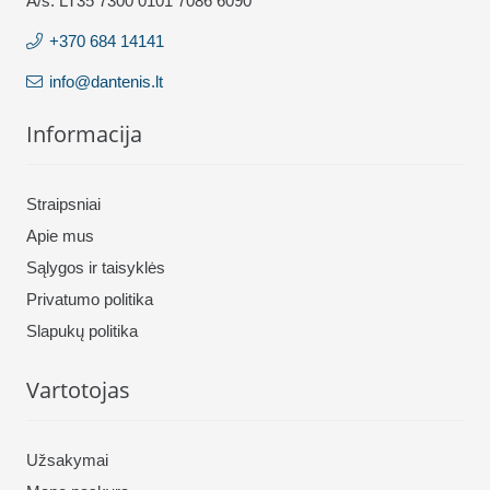
A/s: LT35 7300 0101 7086 6090
+370 684 14141
info@dantenis.lt
Informacija
Straipsniai
Apie mus
Sąlygos ir taisyklės
Privatumo politika
Slapukų politika
Vartotojas
Užsakymai