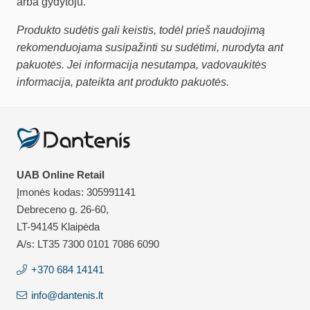
arba gydytoju.
Produkto sudėtis gali keistis, todėl prieš naudojimą
rekomenduojama susipažinti su sudėtimi, nurodyta ant
pakuotės. Jei informacija nesutampa, vadovaukitės
informacija, pateikta ant produkto pakuotės.
UAB Online Retail
Įmonės kodas: 305991141
Debreceno g. 26-60,
LT-94145 Klaipėda
A/s: LT35 7300 0101 7086 6090
+370 684 14141
info@dantenis.lt