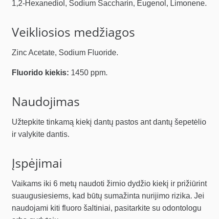
1,2-Hexanediol, Sodium Saccharin, Eugenol, Limonene.
Veikliosios medžiagos
Zinc Acetate, Sodium Fluoride.
Fluorido kiekis:
1450 ppm.
Naudojimas
Užtepkite tinkamą kiekį dantų pastos ant dantų šepetėlio
ir valykite dantis.
Įspėjimai
Vaikams iki 6 metų naudoti žirnio dydžio kiekį ir prižiūrint
suaugusiesiems, kad būtų sumažinta nurijimo rizika. Jei
naudojami kiti fluoro šaltiniai, pasitarkite su odontologu