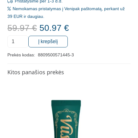
Pristatysime per 1-3 d.d.
Nemokamas pristatymas į Venipak paštomatą, perkant už
39 EUR ir daugiau.
Original
Current
59.97
€
50.97
€
price
price
produkto
was:
is:
Į krepšelį
kiekis:
59.97 €.
50.97 €.
Dantų
Prekės kodas:
8809500571445-3
pasta
gaiviam
Kitos panašios prekės
burnos
kvapui
VUSSEN
O,
(3
VNT.)
120
g