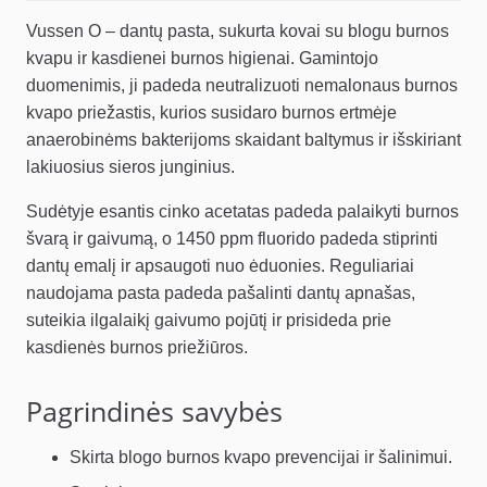
Vussen O – dantų pasta, sukurta kovai su blogu burnos
kvapu ir kasdienei burnos higienai. Gamintojo
duomenimis, ji padeda neutralizuoti nemalonaus burnos
kvapo priežastis, kurios susidaro burnos ertmėje
anaerobinėms bakterijoms skaidant baltymus ir išskiriant
lakiuosius sieros junginius.
Sudėtyje esantis cinko acetatas padeda palaikyti burnos
švarą ir gaivumą, o 1450 ppm fluorido padeda stiprinti
dantų emalį ir apsaugoti nuo ėduonies. Reguliariai
naudojama pasta padeda pašalinti dantų apnašas,
suteikia ilgalaikį gaivumo pojūtį ir prisideda prie
kasdienės burnos priežiūros.
Pagrindinės savybės
Skirta blogo burnos kvapo prevencijai ir šalinimui.