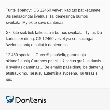
Turite išbandyti CS 12460 velvet, kad tuo patikėtumėte.
Jis sensacingai švelnus. Tai dėmesinga burnos
sveikata. Mylėkite savo dantenas.
Skirkite šiek tiek laiko sau ir burnos sveikatai. Tyliai. Du
kartus per dieną. CS 12460 velvet yra sensacingai
švelnus dantų emaliui ir dantenoms.
12 460 specialių Curen® plaušelių garantuoja
sklandžiausią Curaprox patirtį. Už tvirtus gražius dantis
ir sveikas dantenas… Be emalio pažeidimų, be dantenų
atsitraukimo. Tai jūsų autentiška šypsena. Tai tikrasis
jūs.