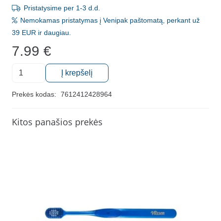
Pristatysime per 1-3 d.d.
Nemokamas pristatymas į Venipak paštomatą, perkant už
39 EUR ir daugiau.
7.99
€
produkto
Į krepšelį
kiekis:
Ypač
Prekės kodas:
7612412428964
minkštas
dantų
Kitos panašios prekės
šepetėlis
"Curaprox
12460
VELVET",
1
vnt.