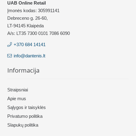
UAB Online Retail
Įmonės kodas: 305991141
Debreceno g. 26-60,
LT-94145 Klaipėda
A/s: LT35 7300 0101 7086 6090
+370 684 14141
info@dantenis.lt
Informacija
Straipsniai
Apie mus
Sąlygos ir taisyklės
Privatumo politika
Slapukų politika