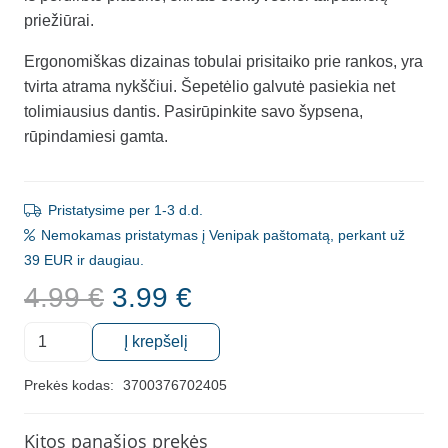
priežiūrai.
Ergonomiškas dizainas tobulai prisitaiko prie rankos, yra
tvirta atrama nykščiui. Šepetėlio galvutė pasiekia net
tolimiausius dantis. Pasirūpinkite savo šypsena,
rūpindamiesi gamta.
Pristatysime per 1-3 d.d.
Nemokamas pristatymas į Venipak paštomatą, perkant už
39 EUR ir daugiau.
Original
Current
4.99
€
3.99
€
price
price
produkto
was:
is:
Į krepšelį
kiekis:
4.99 €.
3.99 €.
Dantų
Prekės kodas:
3700376702405
šepetėlis
iš
Kitos panašios prekės