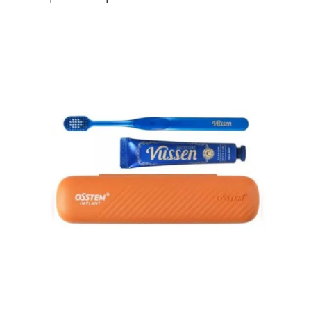
perdirbto
plastiko
Recyclette
Expert
Interdental
efektyvesnei
tarpdančių
priežiūrai