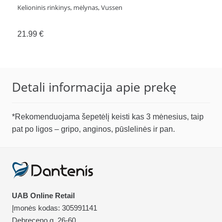
Kelioninis rinkinys, mėlynas, Vussen
21.99
€
Detali informacija apie prekę
*Rekomenduojama šepetėlį keisti kas 3 mėnesius, taip
pat po ligos – gripo, anginos, pūslelinės ir pan.
UAB Online Retail
Įmonės kodas: 305991141
Debreceno g. 26-60,