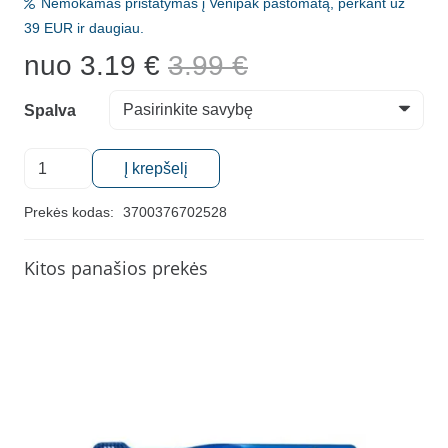
Nemokamas pristatymas į Venipak paštomatą, perkant už
39 EUR ir daugiau.
nuo
3.19
€
3.99
€
Spalva
produkto
Į krepšelį
kiekis:
Dantų
Prekės kodas:
3700376702528
šepetėlis
vaikams
Kitos panašios prekės
Recyclette
Junior,
7–
10
m.