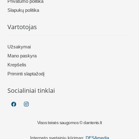
Privatumo politika
Slapukų politika
Vartotojas
Užsakymai
Mano paskyra
Krepšelis
Priminti slaptažodį
Socialiniai tinklai
Visos teisės saugomos © dantenis.lt
Interneto svetainių kūrimas:
DESAmedia