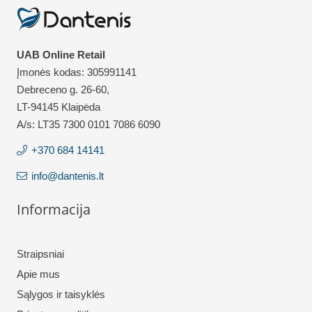
UAB Online Retail
Įmonės kodas: 305991141
Debreceno g. 26-60,
LT-94145 Klaipėda
A/s: LT35 7300 0101 7086 6090
+370 684 14141
info@dantenis.lt
Informacija
Straipsniai
Apie mus
Sąlygos ir taisyklės