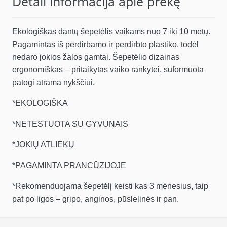
Detali informacija apie prekę
Ekologiškas dantų šepetėlis vaikams nuo 7 iki 10 metų.
Pagamintas iš perdirbamo ir perdirbto plastiko, todėl
nedaro jokios žalos gamtai. Šepetėlio dizainas
ergonomiškas – pritaikytas vaiko rankytei, suformuota
patogi atrama nykščiui.
*EKOLOGIŠKA
*NETESTUOTA SU GYVŪNAIS
*JOKIŲ ATLIEKŲ
*PAGAMINTA PRANCŪZIJOJE
*Rekomenduojama šepetėlį keisti kas 3 mėnesius, taip
pat po ligos – gripo, anginos, pūslelinės ir pan.