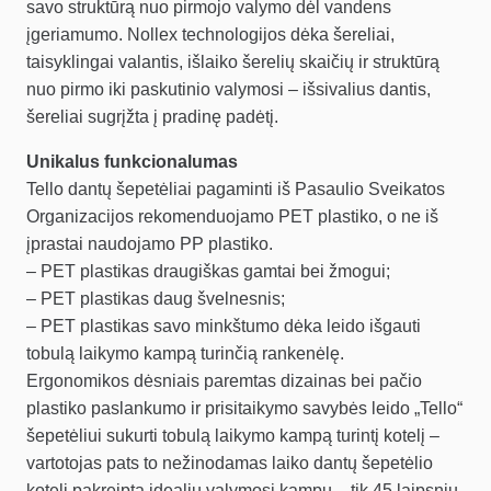
savo struktūrą nuo pirmojo valymo dėl vandens
įgeriamumo. Nollex technologijos dėka šereliai,
taisyklingai valantis, išlaiko šerelių skaičių ir struktūrą
nuo pirmo iki paskutinio valymosi – išsivalius dantis,
šereliai sugrįžta į pradinę padėtį.
Unikalus funkcionalumas
Tello dantų šepetėliai pagaminti iš Pasaulio Sveikatos
Organizacijos rekomenduojamo PET plastiko, o ne iš
įprastai naudojamo PP plastiko.
– PET plastikas draugiškas gamtai bei žmogui;
– PET plastikas daug švelnesnis;
– PET plastikas savo minkštumo dėka leido išgauti
tobulą laikymo kampą turinčią rankenėlę.
Ergonomikos dėsniais paremtas dizainas bei pačio
plastiko paslankumo ir prisitaikymo savybės leido „Tello“
šepetėliui sukurti tobulą laikymo kampą turintį kotelį –
vartotojas pats to nežinodamas laiko dantų šepetėlio
kotelį pakreiptą idealiu valymosi kampu – tik 45 laipsnių