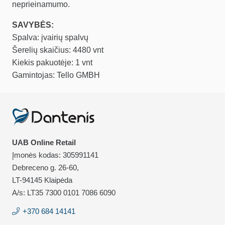
neprieinamumo.
SAVYBĖS:
Spalva: įvairių spalvų
Šerelių skaičius: 4480 vnt
Kiekis pakuotėje: 1 vnt
Gamintojas: Tello GMBH
UAB Online Retail
Įmonės kodas: 305991141
Debreceno g. 26-60,
LT-94145 Klaipėda
A/s: LT35 7300 0101 7086 6090
+370 684 14141