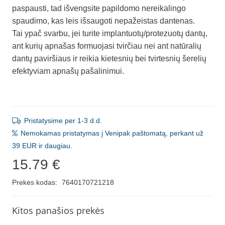
paspausti, tad išvengsite papildomo nereikalingo
spaudimo, kas leis išsaugoti nepažeistas dantenas.
Tai ypač svarbu, jei turite implantuotų/protezuotų dantų,
ant kurių apnašas formuojasi tvirčiau nei ant natūralių
dantų paviršiaus ir reikia kietesnių bei tvirtesnių šerelių
efektyviam apnašų pašalinimui.
Pristatysime per 1-3 d.d.
Nemokamas pristatymas į Venipak paštomatą, perkant už
39 EUR ir daugiau.
15.79
€
Prekės kodas:
7640170721218
Kitos panašios prekės