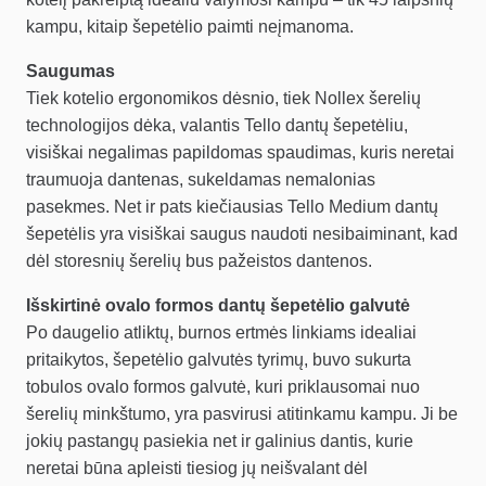
kampu, kitaip šepetėlio paimti neįmanoma.
Saugumas
Tiek kotelio ergonomikos dėsnio, tiek Nollex šerelių
technologijos dėka, valantis Tello dantų šepetėliu,
visiškai negalimas papildomas spaudimas, kuris neretai
traumuoja dantenas, sukeldamas nemalonias
pasekmes. Net ir pats kiečiausias Tello Medium dantų
šepetėlis yra visiškai saugus naudoti nesibaiminant, kad
dėl storesnių šerelių bus pažeistos dantenos.
Išskirtinė ovalo formos dantų šepetėlio galvutė
Po daugelio atliktų, burnos ertmės linkiams idealiai
pritaikytos, šepetėlio galvutės tyrimų, buvo sukurta
tobulos ovalo formos galvutė, kuri priklausomai nuo
šerelių minkštumo, yra pasvirusi atitinkamu kampu. Ji be
jokių pastangų pasiekia net ir galinius dantis, kurie
neretai būna apleisti tiesiog jų neišvalant dėl