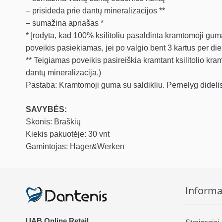
– prisideda prie dantų mineralizacijos **
– sumažina apnašas *
* Įrodyta, kad 100% ksilitoliu pasaldinta kramtomoji g
poveikis pasiekiamas, jei po valgio bent 3 kartus per d
** Teigiamas poveikis pasireiškia kramtant ksilitolio kr
dantų mineralizacija.)
Pastaba: Kramtomoji guma su saldikliu. Pernelyg didelis v
SAVYBĖS:
Skonis: Braškių
Kiekis pakuotėje: 30 vnt
Gamintojas: Hager&Werken
Informa
UAB Online Retail