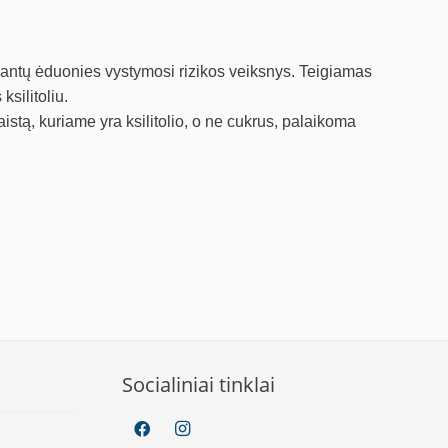
antų ėduonies vystymosi rizikos veiksnys. Teigiamas
silitoliu.
istą, kuriame yra ksilitolio, o ne cukrus, palaikoma
Socialiniai tinklai