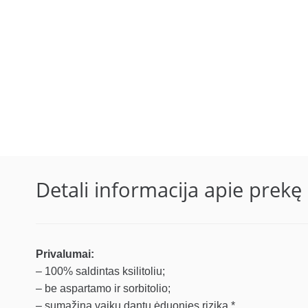
Detali informacija apie prekę
Privalumai:
– 100% saldintas ksilitoliu;
– be aspartamo ir sorbitolio;
– sumažina vaikų dantų ėduonies riziką *