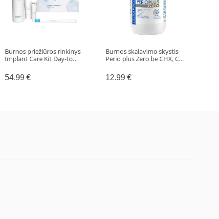
Burnos priežiūros rinkinys
Burnos skalavimo skystis
Išsi
Implant Care Kit Day-to…
Perio plus Zero be CHX, C…
siū
54.99
€
12.99
€
9.