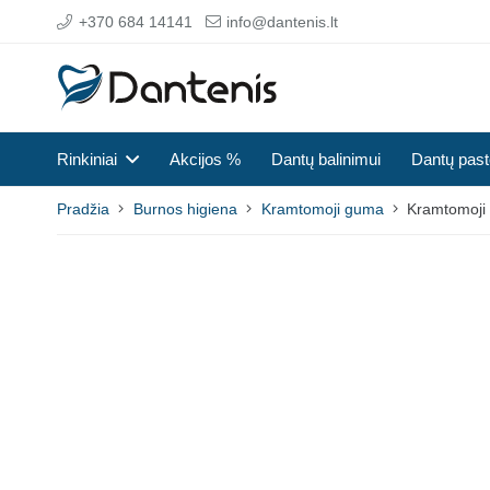
+370 684 14141
info@dantenis.lt
Rinkiniai
Akcijos %
Dantų balinimui
Dantų pas
Pradžia
Burnos higiena
Kramtomoji guma
Kramtomoji 