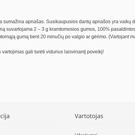
uma sumažina apnašas. Susikaupusios dantų apnašos yra vaikų d
ieną suvartojama 2 – 3 g kramtomosios gumos, 100% pasaldintos k
amtomąją gumą bent 20 minučių po valgio ar gėrimo. (Vartojant ma
artojimas gali turėti vidurius laisvinantį poveikį!
cija
Vartotojas