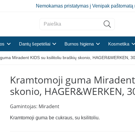
Nemokamas pristatymas į Venipak paštomatą 
tos
Dantų šepetėliai
Burnos higiena
Kosmetika
guma Miradent KIDS su ksilitoliu braškių skonio, HAGER&WERKEN, 30
Kramtomoji guma Miradent K
skonio, HAGER&WERKEN, 30
Gamintojas:
Miradent
Kramtomoji guma be cukraus, su ksilitoliu.