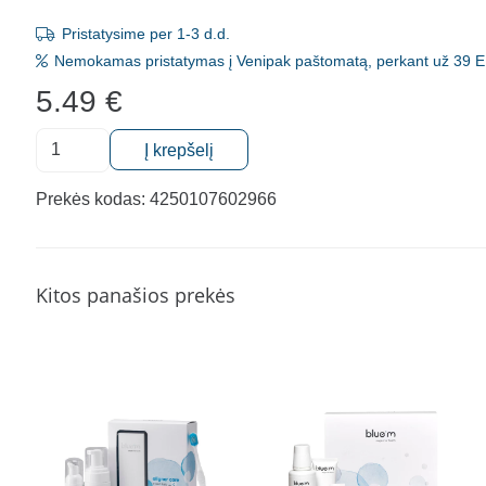
Pristatysime per 1-3 d.d.
Nemokamas pristatymas į Venipak paštomatą, perkant už 39 E
5.49
€
produkto
Į krepšelį
kiekis:
Kramtomoji
Prekės kodas:
4250107602966
guma
Miradent
KIDS
Kitos panašios prekės
su
ksilitoliu
braškių
skonio,
HAGER&WERKEN,
30
vnt