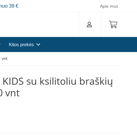
nuo 39 €
Apie mus
Kitos prekės
 vnt
IDS su ksilitoliu braškių
 vnt