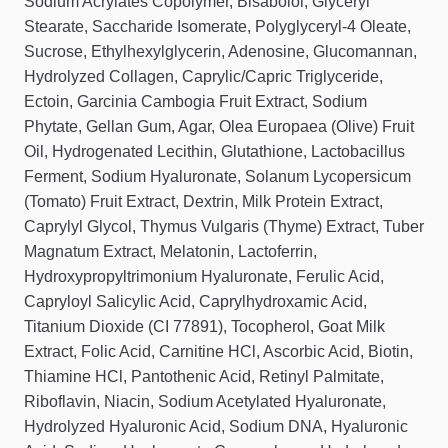
Sodium Acrylates Copolymer, Bisabolol, Glyceryl
Stearate, Saccharide Isomerate, Polyglyceryl-4 Oleate,
Sucrose, Ethylhexylglycerin, Adenosine, Glucomannan,
Hydrolyzed Collagen, Caprylic/Capric Triglyceride,
Ectoin, Garcinia Cambogia Fruit Extract, Sodium
Phytate, Gellan Gum, Agar, Olea Europaea (Olive) Fruit
Oil, Hydrogenated Lecithin, Glutathione, Lactobacillus
Ferment, Sodium Hyaluronate, Solanum Lycopersicum
(Tomato) Fruit Extract, Dextrin, Milk Protein Extract,
Caprylyl Glycol, Thymus Vulgaris (Thyme) Extract, Tuber
Magnatum Extract, Melatonin, Lactoferrin,
Hydroxypropyltrimonium Hyaluronate, Ferulic Acid,
Capryloyl Salicylic Acid, Caprylhydroxamic Acid,
Titanium Dioxide (CI 77891), Tocopherol, Goat Milk
Extract, Folic Acid, Carnitine HCl, Ascorbic Acid, Biotin,
Thiamine HCl, Pantothenic Acid, Retinyl Palmitate,
Riboflavin, Niacin, Sodium Acetylated Hyaluronate,
Hydrolyzed Hyaluronic Acid, Sodium DNA, Hyaluronic