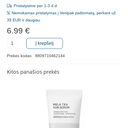
Pristatysime per 1-3 d.d.
Nemokamas pristatymas į Venipak paštomatą, perkant už
39 EUR ir daugiau.
6.99
€
produkto
Į krepšelį
kiekis:
Skaistinamoji
Prekės kodas:
8809710462144
veido
kaukė,
Kitos panašios prekės
Arocell
Mela
TXA
Mask,
1
vnt