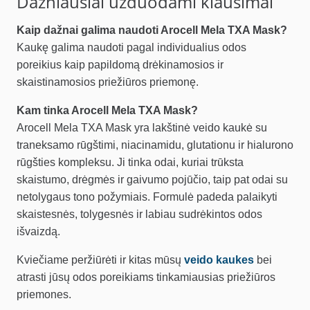
Dažniausiai užduodami klausimai
Kaip dažnai galima naudoti Arocell Mela TXA Mask?
Kaukę galima naudoti pagal individualius odos
poreikius kaip papildomą drėkinamosios ir
skaistinamosios priežiūros priemonę.
Kam tinka Arocell Mela TXA Mask?
Arocell Mela TXA Mask yra lakštinė veido kaukė su
traneksamo rūgštimi, niacinamidu, glutationu ir hialurono
rūgšties kompleksu. Ji tinka odai, kuriai trūksta
skaistumo, drėgmės ir gaivumo pojūčio, taip pat odai su
netolygaus tono požymiais. Formulė padeda palaikyti
skaistesnės, tolygesnės ir labiau sudrėkintos odos
išvaizdą.
Kviečiame peržiūrėti ir kitas mūsų
veido kaukes
bei
atrasti jūsų odos poreikiams tinkamiausias priežiūros
priemones.