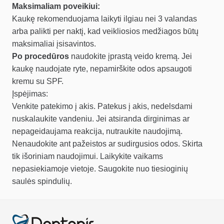
Maksimaliam poveikiui:
Kaukę rekomenduojama laikyti ilgiau nei 3 valandas
arba palikti per naktį, kad veikliosios medžiagos būtų
maksimaliai įsisavintos.
Po procedūros
naudokite įprastą veido kremą. Jei
kaukę naudojate ryte, nepamirškite odos apsaugoti
kremu su SPF.
Įspėjimas:
Venkite patekimo į akis. Patekus į akis, nedelsdami
nuskalaukite vandeniu. Jei atsiranda dirginimas ar
nepageidaujama reakcija, nutraukite naudojimą.
Nenaudokite ant pažeistos ar sudirgusios odos. Skirta
tik išoriniam naudojimui. Laikykite vaikams
nepasiekiamoje vietoje. Saugokite nuo tiesioginių
saulės spindulių.