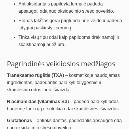
Antioksidantais papildyta formulė padeda
apsaugoti odą nuo oksidacinio streso poveikio.
Plonas lakštas gerai priglunda prie veido ir padeda
tolygiai paskirstyti serumą.
Tinka visų tipų odai kaip papildoma drėkinamoji ir
skaistinamoji priežiūra.
Pagrindinės veikliosios medžiagos
Traneksamo rūgštis (TXA)
– kosmetikoje naudojamas
ingredientas, padedantis palaikyti tolygesnio ir
skaistesnio odos tono išvaizdą.
Niacinamidas (vitaminas B3)
– padeda palaikyti odos
barjerinę funkciją ir suteikia odai skaistesnės išvaizdos.
Glutationas
– antioksidantas, padedantis apsaugoti odą
nuo oksidacinio streso poveikio.