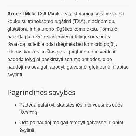
Arocell Mela TXA Mask
– skaistinamoji lakštinė veido
kaukė su traneksamo rūgštimi (TXA), niacinamidu,
glutationu ir hialurono rūgšties kompleksu. Formulė
padeda palaikyti skaistesnės ir tolygesnės odos
išvaizdą, suteikia odai drėgmės bei komforto pojūtį.
Plonas kaukės lakštas gerai priglunda prie veido ir
padeda tolygiai paskirstyti serumą ant odos, o po
naudojimo oda gali atrodyti gaivesnė, glotnesnė ir labiau
švytinti.
Pagrindinės savybės
Padeda palaikyti skaistesnės ir tolygesnės odos
išvaizdą.
Oda po naudojimo gali atrodyti gaivesnė ir labiau
švytinti.