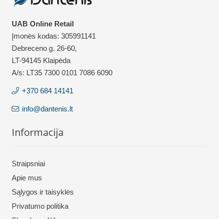
UAB Online Retail
Įmonės kodas: 305991141
Debreceno g. 26-60,
LT-94145 Klaipėda
A/s: LT35 7300 0101 7086 6090
+370 684 14141
info@dantenis.lt
Informacija
Straipsniai
Apie mus
Sąlygos ir taisyklės
Privatumo politika