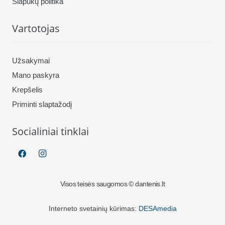
Slapukų politika
Vartotojas
Užsakymai
Mano paskyra
Krepšelis
Priminti slaptažodį
Socialiniai tinklai
Visos teisės saugomos © dantenis.lt
Interneto svetainių kūrimas:
DESAmedia