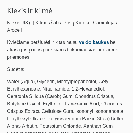
Kiekis ir kilmė
Kiekis: 43 g | Kilmės šalis: Pietų Korėja | Gamintojas:
Arocell
Kviečiame peržiūrėti ir kitas mūsų
veido kaukes
bei
atrasti jūsų odos poreikiams tinkamiausias priežiūros
priemones.
Sudėtis:
Water (Aqua), Glycerin, Methylpropanediol, Cetyl
Ethylhexanoate, Niacinamide, 1,2-Hexanediol,
Ceratonia Siliqua (Carob) Gum, Chondrus Crispus,
Butylene Glycol, Erythritol, Tranexamic Acid, Chondrus
Crispus Extract, Cellulose Gum, Isononyl Isononanoate,
Ethylhexyl Olivate, Butyrospermum Parkii (Shea) Butter,
Alpha- Arbutin, Potassium Chloride, Xanthan Gum,