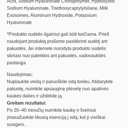
Acid, Sodium Hyaluronate Crosspolymer, Hydrolyzed
Sodium Hyaluronate, Triethoxycaprylylsilane, Milk
Exosomes, Aluminum Hydroxide, Potassium
Hyaluronate
*Produkto sudėtis ilgainiui gali būti keičiama. Prieš
naudojant produktą prašome pasitikrinti sudėtį ant
pakuotės. Jei internete nurodyta produkto sudėtis
skiriasi nuo pateiktos ant pakuotės, vadovaukitės
pastarąja
Naudojimas:
Nuplaukite veidą ir paruoškite odą toniku. Atidarykite
pakuotę, nuimkite apsauginę plėvelę nuo apatinės
kaukės dalies ir uždėkite ją.
Greitam rezultatui:
Po 20–40 minučių nuimkite kaukę ir švelniai
įmasažuokite likusią esenciją į odą, kol ji visiškai
susigers.