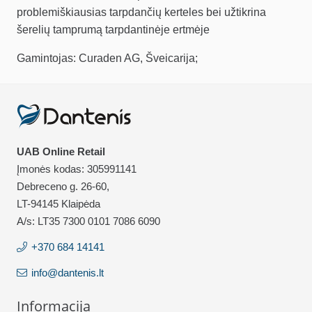
problemiškiausias tarpdančių kerteles bei užtikrina
šerelių tamprumą tarpdantinėje ertmėje
Gamintojas: Curaden AG, Šveicarija;
UAB Online Retail
Įmonės kodas: 305991141
Debreceno g. 26-60,
LT-94145 Klaipėda
A/s: LT35 7300 0101 7086 6090
+370 684 14141
info@dantenis.lt
Informacija