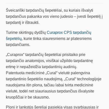
Šveicariški tarpdančių šepetėliai, su kuriais išvalyti
tarpdančius pakanka vos vieno judesio – įvesti šepetėlį į
tarpdantį ir ištraukti.
Turime skirtingų dydžių
Curaprox CPS tarpdančių
šepetėlių
, kurie tinka siauresniems ar platesniems
tarpdančiams.
„Curaprox“ tarpdančių šepetėliai prisitaiko prie
tarpdančio anatomijos, visiškai užpildo tarpdantinę
ertmę ir nepažeidžia tarpdantinių audinių.
Patentuota medicininė „Cural“ vielutė palengvina
tarpdantinio šepetėlio naudojimą. „Cural“ technologijoje
naudojama itin plona, tačiau labai tvirta medicininė
vielutė, todėl net siauriausius tarpdančius išvalysite
kruopščiai ir be skausmo.
Ploni ir lankstūs šereliai pasiekia visas svarbiausias ir