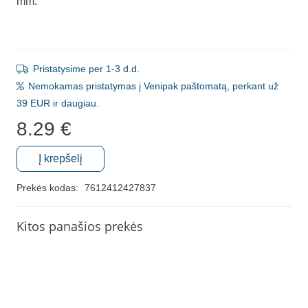
mm.
Pristatysime per 1-3 d.d.
Nemokamas pristatymas į Venipak paštomatą, perkant už
39 EUR ir daugiau.
8.29
€
Į krepšelį
produkto
kiekis:
Prekės kodas:
7612412427837
Tarpdančių
šepetėliai
Kitos panašios prekės
"Curaprox
CPS
09"
(5
vnt.)