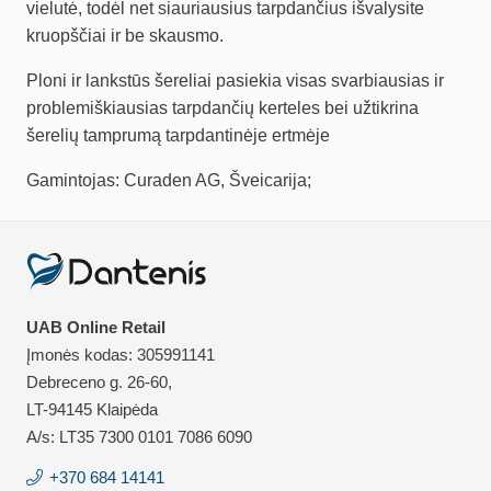
vielutė, todėl net siauriausius tarpdančius išvalysite
kruopščiai ir be skausmo.
Ploni ir lankstūs šereliai pasiekia visas svarbiausias ir
problemiškiausias tarpdančių kerteles bei užtikrina
šerelių tamprumą tarpdantinėje ertmėje
Gamintojas: Curaden AG, Šveicarija;
UAB Online Retail
Įmonės kodas: 305991141
Debreceno g. 26-60,
LT-94145 Klaipėda
A/s: LT35 7300 0101 7086 6090
+370 684 14141