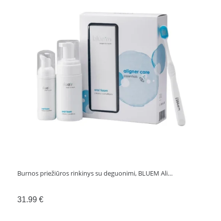
su
mini
ir
kampiniu
koteliais,
>0.9
mm
tarpams
Burnos priežiūros rinkinys su deguonimi, BLUEM Ali…
31.99
€