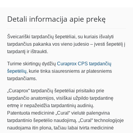
Detali informacija apie prekę
Šveicariški tarpdančių šepetėliai, su kuriais išvalyti
tarpdančius pakanka vos vieno judesio – įvesti šepetėlį į
tarpdantį ir ištraukti.
Turime skirtingų dydžių
Curaprox CPS tarpdančių
šepetėlių
, kurie tinka siauresniems ar platesniems
tarpdančiams.
„Curaprox“ tarpdančių šepetėliai prisitaiko prie
tarpdančio anatomijos, visiškai užpildo tarpdantinę
ertmę ir nepažeidžia tarpdantinių audinių.
Patentuota medicininė „Cural“ vielutė palengvina
tarpdantinio šepetėlio naudojimą. „Cural“ technologijoje
naudojama itin plona, tačiau labai tvirta medicininė