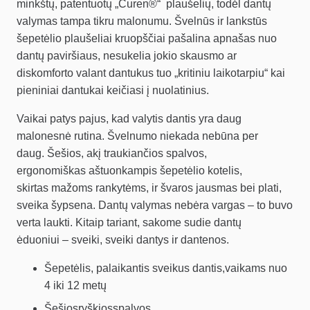
minkštų, patentuotų „Curen®“ plaušelių, todėl dantų
valymas tampa tikru malonumu. Švelnūs ir lankstūs
šepetėlio plaušeliai kruopščiai pašalina apnašas nuo
dantų paviršiaus, nesukelia jokio skausmo ar
diskomforto valant dantukus tuo „kritiniu laikotarpiu“ kai
pieniniai dantukai keičiasi į nuolatinius.
Vaikai patys pajus, kad valytis dantis yra daug
malonesnė rutina. Švelnumo niekada nebūna per
daug. Šešios, akį traukiančios spalvos,
ergonomiškas aštuonkampis šepetėlio kotelis,
skirtas mažoms rankytėms, ir švaros jausmas bei plati,
sveika šypsena. Dantų valymas nebėra vargas – to buvo
verta laukti. Kitaip tariant, sakome sudie dantų
ėduoniui – sveiki, sveiki dantys ir dantenos.
Šepetėlis, palaikantis sveikus dantis,vaikams nuo
4 iki 12 metų
Šešiosryškiosspalvos