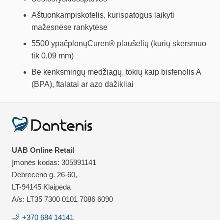
Aštuonkampiskotelis, kurispatogus laikyti
mažesnėse rankytėse
5500 ypačplonųCuren® plaušelių (kurių skersmuo
tik 0,09 mm)
Be kenksmingų medžiagų, tokių kaip bisfenolis A
(BPA), ftalatai ar azo dažikliai
UAB Online Retail
Įmonės kodas: 305991141
Debreceno g. 26-60,
LT-94145 Klaipėda
A/s: LT35 7300 0101 7086 6090
+370 684 14141