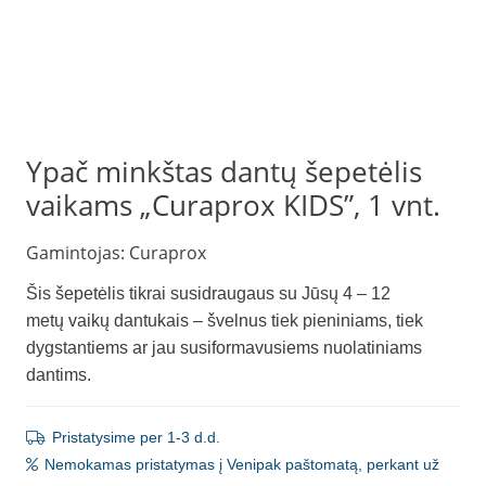
Ypač minkštas dantų šepetėlis
vaikams „Curaprox KIDS”, 1 vnt.
Gamintojas:
Curaprox
Š
is šepetėlis
t
ikrai susidraugaus su
Jūsų
4
–
12
metų
vaikų dantukais
–
švelnus tiek pieniniams, tiek
dygstantiems ar jau susiformavusiems nuolatiniams
dantims
.
Pristatysime per 1-3 d.d.
Nemokamas pristatymas į Venipak paštomatą, perkant už