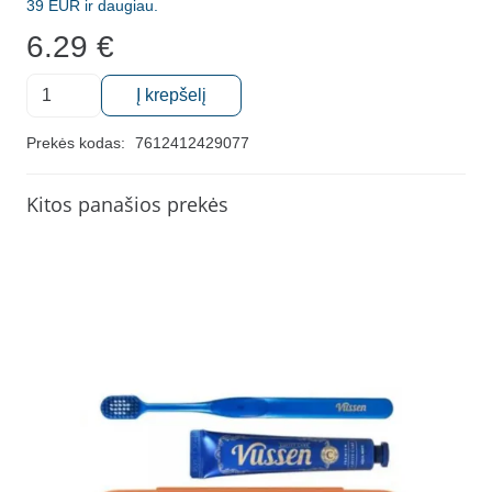
39 EUR ir daugiau.
6.29
€
produkto
Į krepšelį
kiekis:
Ypač
Prekės kodas:
7612412429077
minkštas
dantų
Kitos panašios prekės
šepetėlis
vaikams
"Curaprox
KIDS",
1
vnt.