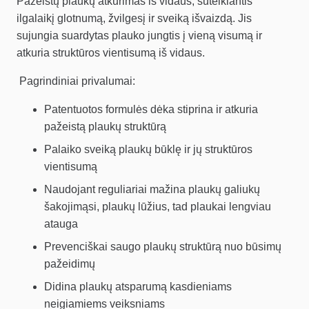
Pažeistų plaukų atkūrimas iš vidaus, suteikiantis
ilgalaikį glotnumą, žvilgesį ir sveiką išvaizdą. Jis
sujungia suardytas plauko jungtis į vieną visumą ir
atkuria struktūros vientisumą iš vidaus.
Pagrindiniai privalumai:
Patentuotos formulės dėka stiprina ir atkuria
pažeistą plaukų struktūrą
Palaiko sveiką plaukų būklę ir jų struktūros
vientisumą
Naudojant reguliariai mažina plaukų galiukų
šakojimąsi, plaukų lūžius, tad plaukai lengviau
atauga
Prevenciškai saugo plaukų struktūrą nuo būsimų
pažeidimų
Didina plaukų atsparumą kasdieniams
neigiamiems veiksniams