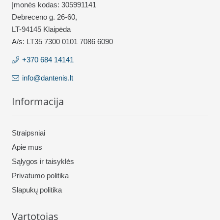
Įmonės kodas: 305991141
Debreceno g. 26-60,
LT-94145 Klaipėda
A/s: LT35 7300 0101 7086 6090
+370 684 14141
info@dantenis.lt
Informacija
Straipsniai
Apie mus
Sąlygos ir taisyklės
Privatumo politika
Slapukų politika
Vartotojas