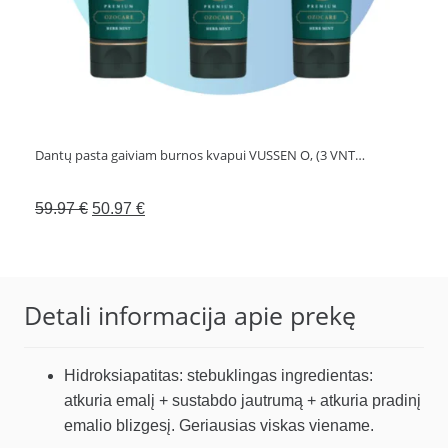
Dantų pasta gaiviam burnos kvapui VUSSEN O, (3 VNT…
Original
Current
59.97
€
50.97
€
price
price
was:
is:
59.97 €.
50.97 €.
Detali informacija apie prekę
Hidroksiapatitas: stebuklingas ingredientas:
atkuria emalį + sustabdo jautrumą + atkuria pradinį
emalio blizgesį. Geriausias viskas viename.