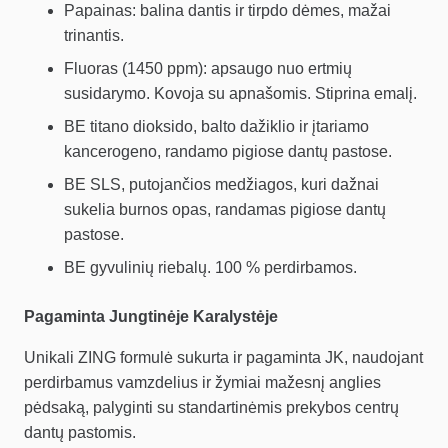
Papainas: balina dantis ir tirpdo dėmes, mažai
trinantis.
Fluoras (1450 ppm): apsaugo nuo ertmių
susidarymo. Kovoja su apnašomis. Stiprina emalį.
BE titano dioksido, balto dažiklio ir įtariamo
kancerogeno, randamo pigiose dantų pastose.
BE SLS, putojančios medžiagos, kuri dažnai
sukelia burnos opas, randamas pigiose dantų
pastose.
BE gyvulinių riebalų. 100 % perdirbamos.
Pagaminta Jungtinėje Karalystėje
Unikali ZING formulė sukurta ir pagaminta JK, naudojant
perdirbamus vamzdelius ir žymiai mažesnį anglies
pėdsaką, palyginti su standartinėmis prekybos centrų
dantų pastomis.