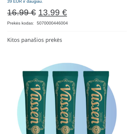
39 EUR ir daugiau.
Original
Current
16.99
€
13.99
€
price
price
Prekės kodas:
5070000446004
was:
is:
16.99 €.
13.99 €.
Kitos panašios prekės