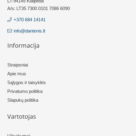
LT-94145 Klaipėda
A/s: LT35 7300 0101 7086 6090
+370 684 14141
info@dantenis.lt
Informacija
Straipsniai
Apie mus
Sąlygos ir taisyklės
Privatumo politika
Slapukų politika
Vartotojas
Užsakymai