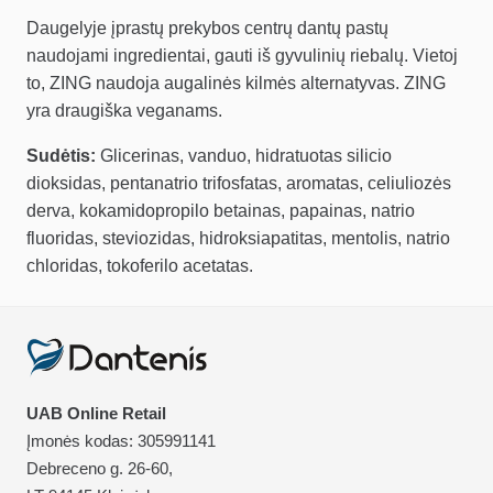
Daugelyje įprastų prekybos centrų dantų pastų
naudojami ingredientai, gauti iš gyvulinių riebalų. Vietoj
to, ZING naudoja augalinės kilmės alternatyvas. ZING
yra draugiška veganams.
Sudėtis:
Glicerinas, vanduo, hidratuotas silicio
dioksidas, pentanatrio trifosfatas, aromatas, celiuliozės
derva, kokamidopropilo betainas, papainas, natrio
fluoridas, steviozidas, hidroksiapatitas, mentolis, natrio
chloridas, tokoferilo acetatas.
UAB Online Retail
Įmonės kodas: 305991141
Debreceno g. 26-60,