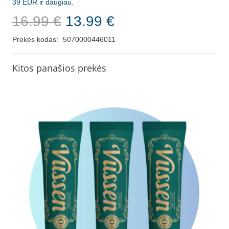
39 EUR ir daugiau.
Original
Current
16.99
€
13.99
€
price
price
Prekės kodas:
5070000446011
was:
is:
16.99 €.
13.99 €.
Kitos panašios prekės