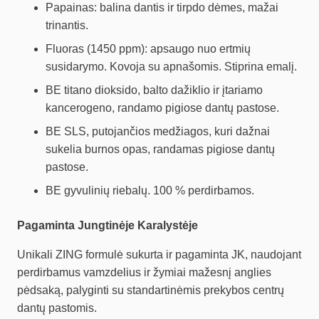
Papainas: balina dantis ir tirpdo dėmes, mažai
trinantis.
Fluoras (1450 ppm): apsaugo nuo ertmių
susidarymo. Kovoja su apnašomis. Stiprina emalį.
BE titano dioksido, balto dažiklio ir įtariamo
kancerogeno, randamo pigiose dantų pastose.
BE SLS, putojančios medžiagos, kuri dažnai
sukelia burnos opas, randamas pigiose dantų
pastose.
BE gyvulinių riebalų. 100 % perdirbamos.
Pagaminta Jungtinėje Karalystėje
Unikali ZING formulė sukurta ir pagaminta JK, naudojant
perdirbamus vamzdelius ir žymiai mažesnį anglies
pėdsaką, palyginti su standartinėmis prekybos centrų
dantų pastomis.