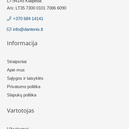
LT-94145 Klaipėda
A/s: LT35 7300 0101 7086 6090
+370 684 14141
info@dantenis.lt
Informacija
Straipsniai
Apie mus
Sąlygos ir taisyklės
Privatumo politika
Slapukų politika
Vartotojas
Užsakymai