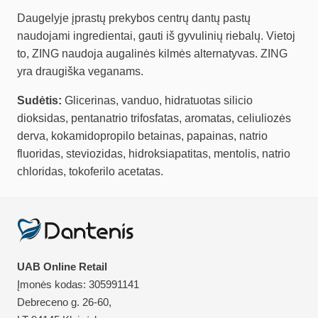
Daugelyje įprastų prekybos centrų dantų pastų
naudojami ingredientai, gauti iš gyvulinių riebalų. Vietoj
to, ZING naudoja augalinės kilmės alternatyvas. ZING
yra draugiška veganams.
Sudėtis:
Glicerinas, vanduo, hidratuotas silicio
dioksidas, pentanatrio trifosfatas, aromatas, celiuliozės
derva, kokamidopropilo betainas, papainas, natrio
fluoridas, steviozidas, hidroksiapatitas, mentolis, natrio
chloridas, tokoferilo acetatas.
UAB Online Retail
Įmonės kodas: 305991141
Debreceno g. 26-60,