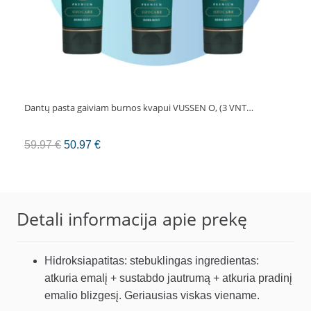
Dantų pasta gaiviam burnos kvapui VUSSEN O, (3 VNT…
Original
Current
59.97
€
50.97
€
price
price
was:
is:
59.97 €.
50.97 €.
Detali informacija apie prekę
Hidroksiapatitas: stebuklingas ingredientas:
atkuria emalį + sustabdo jautrumą + atkuria pradinį
emalio blizgesį. Geriausias viskas viename.