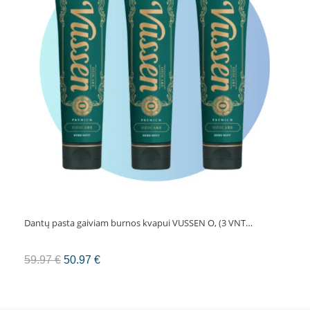
ml.
Dantų pasta gaiviam burnos kvapui VUSSEN O, (3 VNT…
Original
Current
59.97
€
50.97
€
price
price
was:
is: