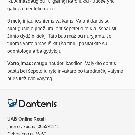
RDA maždaug 50. O galingi karoliukai? Juose yra
galinga mentolio dozė.
6 metų ir jaunesniems vaikams: Valant dantis su
suaugusiojo priežiūra, ant šepetėlio reikia išspausti
žirnio dydžio kiekį. Taip bus mažiau nuryjama. Jei
fluoras vartojamas iš kitų šaltinių, pasitarkite su
odontologu arba gydytoju.
Vartojimas:
saugu naudoti kasdien. Valykite dantis
pasta bei šepetėliu ryte ir vakare po tarpdančių valymo,
prieš liežuvio valymą.
UAB Online Retail
Įmonės kodas: 305991141
Debreceno g. 26-60,