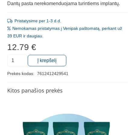
Dantų pasta nerekomenduojama turintiems implantų.
Pristatysime per 1-3 d.d.
Nemokamas pristatymas į Venipak paštomatą, perkant už
39 EUR ir daugiau.
12.79
€
produkto
Į krepšelį
kiekis:
Balinanti
Prekės kodas:
7612412429541
dantų
pasta
Kitos panašios prekės
"Curaprox
Be
You",
džintoniko
skonio
60