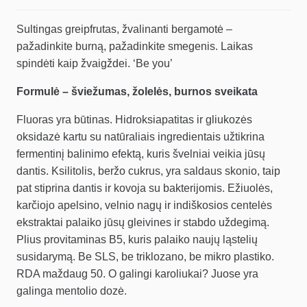
Sultingas greipfrutas, žvalinanti bergamotė –
pažadinkite burną, pažadinkite smegenis. Laikas
spindėti kaip žvaigždei. ‘Be you’
Formulė – šviežumas, žolelės, burnos sveikata
Fluoras yra būtinas. Hidroksiapatitas ir gliukozės
oksidazė kartu su natūraliais ingredientais užtikrina
fermentinį balinimo efektą, kuris švelniai veikia jūsų
dantis. Ksilitolis, beržo cukrus, yra saldaus skonio, taip
pat stiprina dantis ir kovoja su bakterijomis. Ežiuolės,
karčiojo apelsino, velnio nagų ir indiškosios centelės
ekstraktai palaiko jūsų gleivines ir stabdo uždegimą.
Plius provitaminas B5, kuris palaiko naujų ląstelių
susidarymą. Be SLS, be triklozano, be mikro plastiko.
RDA maždaug 50. O galingi karoliukai? Juose yra
galinga mentolio dozė.