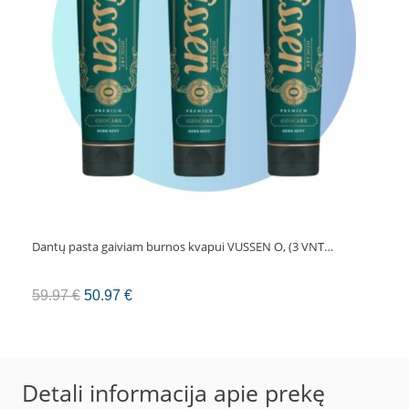
Dantų pasta gaiviam burnos kvapui VUSSEN O, (3 VNT…
Original
Current
59.97
€
50.97
€
price
price
was:
is:
59.97 €.
50.97 €.
Detali informacija apie prekę