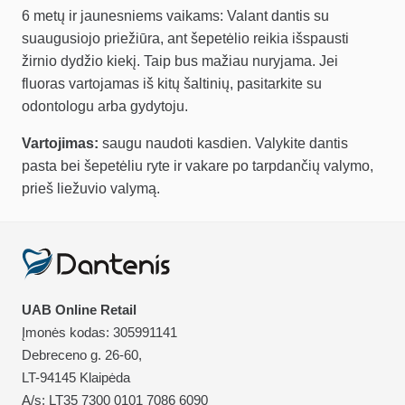
6 metų ir jaunesniems vaikams: Valant dantis su
suaugusiojo priežiūra, ant šepetėlio reikia išspausti
žirnio dydžio kiekį. Taip bus mažiau nuryjama. Jei
fluoras vartojamas iš kitų šaltinių, pasitarkite su
odontologu arba gydytoju.
Vartojimas:
saugu naudoti kasdien. Valykite dantis
pasta bei šepetėliu ryte ir vakare po tarpdančių valymo,
prieš liežuvio valymą.
UAB Online Retail
Įmonės kodas: 305991141
Debreceno g. 26-60,
LT-94145 Klaipėda
A/s: LT35 7300 0101 7086 6090