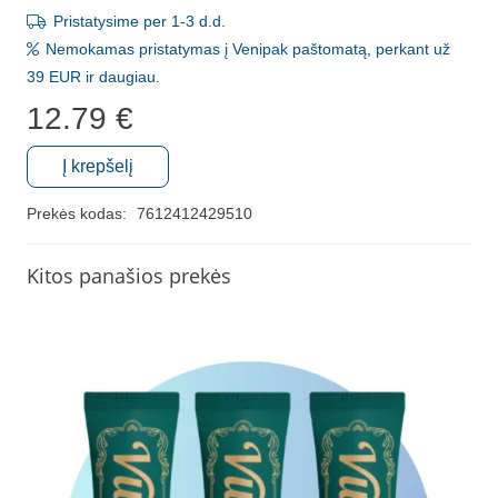
Pristatysime per 1-3 d.d.
Nemokamas pristatymas į Venipak paštomatą, perkant už
39 EUR ir daugiau.
12.79
€
Į krepšelį
produkto
kiekis:
Prekės kodas:
7612412429510
Balinanti
dantų
Kitos panašios prekės
pasta
"Curaprox
Be
You",
obuolių
skonio
60
ml.