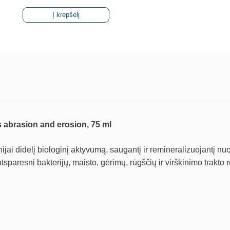
ml
Į krepšelį
abrasion and erosion, 75 ml
ijai didelį biologinį aktyvumą, saugantį ir remineralizuojantį nu
resni bakterijų, maisto, gėrimų, rūgščių ir virškinimo trakto re