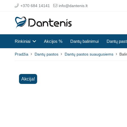
+370 684 14141
info@dantenis.lt
Rinkiniai
Akcijos %
Dantų balinimui
Dantų pas
Pradžia
Dantų pastos
Dantų pastos suaugusiems
Bali
Akcija!