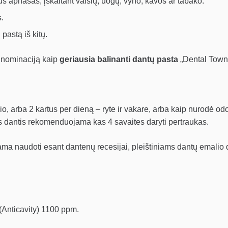
aus apnašas, įskaitant vaisių, uogų, vyno, kavos ar tabako.
.
 pastą iš kitų.
 nominaciją kaip
geriausia balinanti dantų pasta
„Dental Town
gio, arba 2 kartus per dieną – ryte ir vakare, arba kaip nurodė
rius dantis rekomenduojama kas 4 savaites daryti pertraukas.
 naudoti esant dantenų recesijai, pleištiniams dantų emalio 
(Anticavity) 1100 ppm.