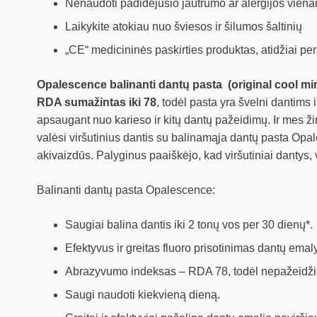
Nenaudoti padidėjusio jautrumo ar alergijos vien
Laikykite atokiau nuo šviesos ir šilumos šaltinių
„CE“ medicininės paskirties produktas, atidžiai per
Opalescence balinanti dantų pasta
(original cool mi
RDA sumažintas iki 78
, todėl pasta yra švelni dantims 
apsaugant nuo karieso ir kitų dantų pažeidimų. Ir mes ži
valėsi viršutinius dantis su balinamąja dantų pasta Opal
akivaizdūs. Palyginus paaiškėjo, kad viršutiniai dantys,
Balinanti dantų pasta Opalescence:
Saugiai balina dantis iki 2 tonų vos per 30 dienų*.
Efektyvus ir greitas fluoro prisotinimas dantų emal
Abrazyvumo indeksas – RDA 78, todėl nepažeidži
Saugi naudoti kiekvieną dieną.