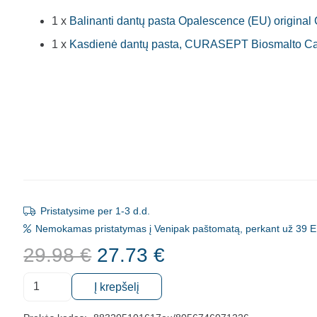
1 x
Balinanti dantų pasta Opalescence (EU) original C
1 x
Kasdienė dantų pasta, CURASEPT Biosmalto Cari
Pristatysime per 1-3 d.d.
Nemokamas pristatymas į Venipak paštomatą, perkant už 39 E
Original
Current
29.98
€
27.73
€
price
price
produkto
was:
is:
Į krepšelį
kiekis:
29.98 €.
27.73 €.
Balinanti