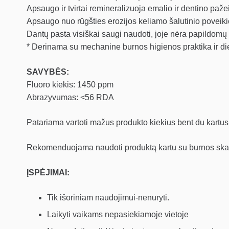
Apsaugo ir tvirtai remineralizuoja emalio ir dentino pa
Apsaugo nuo rūgšties erozijos keliamo šalutinio poveiki
Dantų pasta visiškai saugi naudoti, joje nėra papildomų 
* Derinama su mechanine burnos higienos praktika ir di
SAVYBĖS:
Fluoro kiekis: 1450 ppm
Abrazyvumas: <56 RDA
Patariama vartoti mažus produkto kiekius bent du kartus p
Rekomenduojama naudoti produktą kartu su burnos skala
ĮSPĖJIMAI:
Tik išoriniam naudojimui-nenuryti.
Laikyti vaikams nepasiekiamoje vietoje