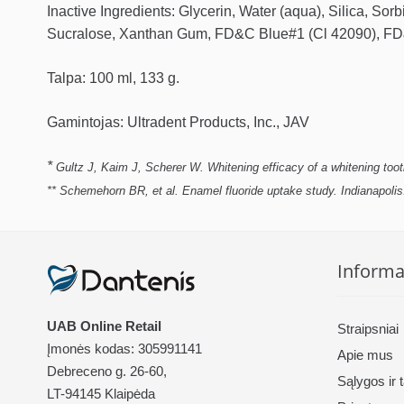
Inactive Ingredients: Glycerin, Water (aqua), Silica, S
Sucralose, Xanthan Gum, FD&C Blue#1 (Cl 42090), FD
Talpa: 100 ml, 133 g.
Gamintojas: Ultradent Products, Inc., JAV
*
Gultz J, Kaim J, Scherer W. Whitening efficacy of a whitening to
** Schemehorn BR, et al. Enamel fluoride uptake study. Indianapoli
Informa
UAB Online Retail
Straipsniai
Įmonės kodas: 305991141
Apie mus
Debreceno g. 26-60,
Sąlygos ir 
LT-94145 Klaipėda