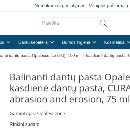
Nemokamas pristatymas į Venipak paštomatą 
tos
Dantų šepetėliai
Burnos higiena
Kosmetika
nanti dantų pasta Opalescence (EU), 100 ml. ir kasdienė dantų pasta
Balinanti dantų pasta Opales
kasdienė dantų pasta, CUR
abrasion and erosion, 75 m
Gamintojas:
Opalescence
Rinkinį sudaro: