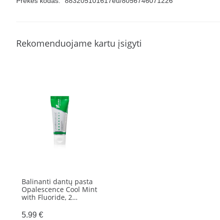
Prekės kodas:
883205101617eu/8056746071226
dantų
pasta
Opalescence
Rekomenduojame kartu įsigyti
(EU),
100
ml.
ir
kasdienė
dantų
pasta,
CURASEPT
Biosmalto
Caries
abrasion
Balinanti dantų pasta
and
Opalescence Cool Mint
erosion,
with Fluoride, 2…
75
5.99
€