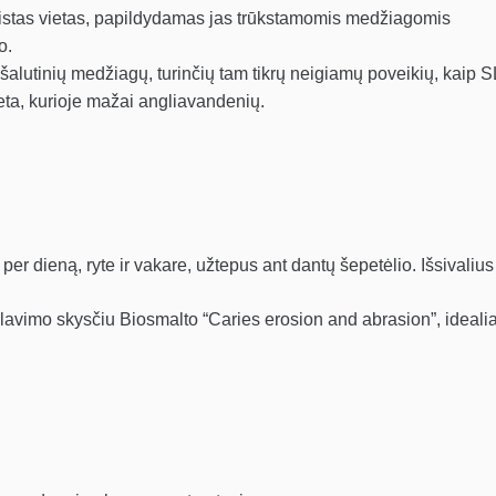
žeistas vietas, papildydamas jas trūkstamomis medžiagomis
o.
šalutinių medžiagų, turinčių tam tikrų neigiamų poveikių, kaip S
eta, kurioje mažai angliavandenių.
er dieną, ryte ir vakare, užtepus ant dantų šepetėlio. Išsivalius
vimo skysčiu Biosmalto “Caries erosion and abrasion”, idealia