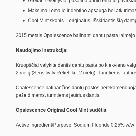
Greitai ir efektyviai pašalina dantų emalio pavirši
Maksimali emalio ir dentino apsauga bei atkūrimas
Cool Mint skonis – originalus, išskiriantis šią dantų
2015 metais Opalescence balinanti dantų pasta laimėjo
Naudojimo instrukcija
:
Kruopščiai valykite dantis dantų pasta po kiekvieno val
2 metų (Sensitivity Relief iki 12 metų). Turintiems jaut
Opalescence balinančios dantų pastos nerekomenduojama
pažeidimams, turintiems jautrius dantis.
Opalescence Original Cool Mint sudėtis
:
Active Ingredient/Purpose: Sodium Fluoride 0.25% w/w 