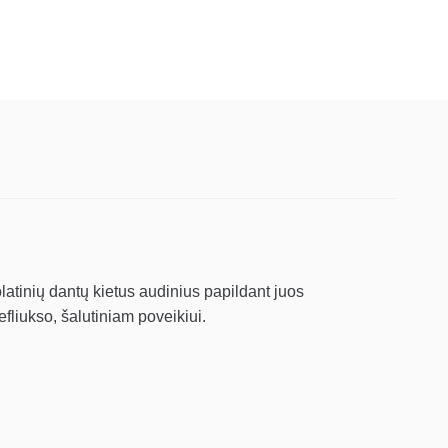
olatinių dantų kietus audinius papildant juos
fliukso, šalutiniam poveikiui.