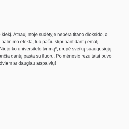
 kiekį. Atnaujintoje sudėtyje nebėra titano dioksido, o
ų balinimo efektą, tuo pačiu stiprinant dantų emalį,
 Niujorko universiteto tyrimą*, grupė sveikų suaugusiųjų
nančia dantų pasta su fluoru. Po mėnesio rezultatai buvo
 dviem ar daugiau atspalvių!