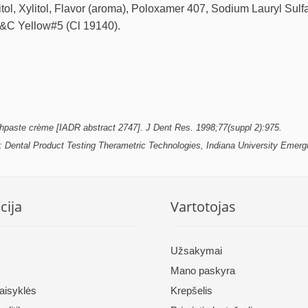
orbitol, Xylitol, Flavor (aroma), Poloxamer 407, Sodium Lauryl 
&C Yellow#5 (Cl 19140).
othpaste crème [IADR abstract 2747]. J Dent Res. 1998;77(suppl 2):975.
s: Dental Product Testing Therametric Technologies, Indiana University Emerg
cija
Vartotojas
Užsakymai
Mano paskyra
taisyklės
Krepšelis