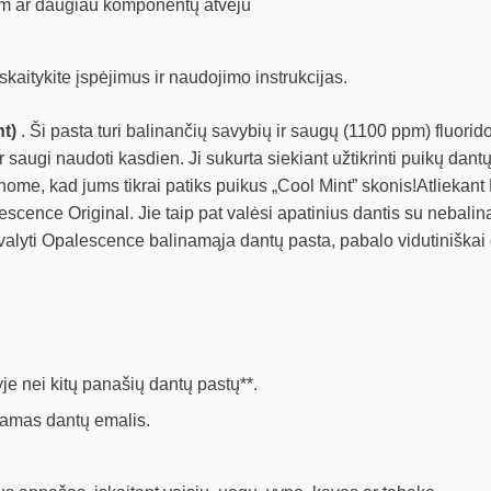
am ar daugiau komponentų atveju
skaitykite įspėjimus ir naudojimo instrukcijas.
nt)
. Ši pasta turi balinančių savybių ir saugų (1100 ppm) fluorido
ir saugi naudoti kasdien. Ji sukurta siekiant užtikrinti puikų dant
nome, kad jums tikrai patiks puikus „Cool Mint” skonis!Atliekant
escence Original. Jie taip pat valėsi apatinius dantis su nebali
 valyti Opalescence balinamąja dantų pasta, pabalo vidutiniškai
yje nei kitų panašių dantų pastų**.
amas dantų emalis.