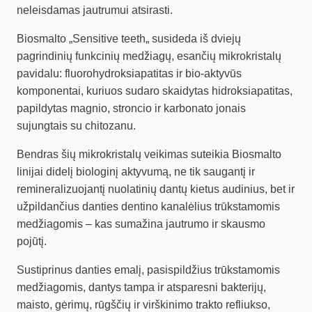
neleisdamas jautrumui atsirasti.
Biosmalto „Sensitive teeth„ susideda iš dviejų
pagrindinių funkcinių medžiagų, esančių mikrokristalų
pavidalu: fluorohydroksiapatitas ir bio-aktyvūs
komponentai, kuriuos sudaro skaidytas hidroksiapatitas,
papildytas magnio, stroncio ir karbonato jonais
sujungtais su chitozanu.
Bendras šių mikrokristalų veikimas suteikia Biosmalto
linijai didelį biologinį aktyvumą, ne tik saugantį ir
remineralizuojantį nuolatinių dantų kietus audinius, bet ir
užpildančius danties dentino kanalėlius trūkstamomis
medžiagomis – kas sumažina jautrumo ir skausmo
pojūtį.
Sustiprinus danties emalį, pasispildžius trūkstamomis
medžiagomis, dantys tampa ir atsparesni bakterijų,
maisto, gėrimų, rūgščių ir virškinimo trakto refliukso,