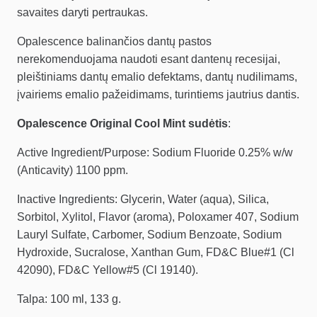
savaites daryti pertraukas.
Opalescence balinančios dantų pastos
nerekomenduojama naudoti esant dantenų recesijai,
pleištiniams dantų emalio defektams, dantų nudilimams,
įvairiems emalio pažeidimams, turintiems jautrius dantis.
Opalescence Original Cool Mint sudėtis
:
Active Ingredient/Purpose: Sodium Fluoride 0.25% w/w
(Anticavity) 1100 ppm.
Inactive Ingredients: Glycerin, Water (aqua), Silica,
Sorbitol, Xylitol, Flavor (aroma), Poloxamer 407, Sodium
Lauryl Sulfate, Carbomer, Sodium Benzoate, Sodium
Hydroxide, Sucralose, Xanthan Gum, FD&C Blue#1 (Cl
42090), FD&C Yellow#5 (Cl 19140).
Talpa: 100 ml, 133 g.