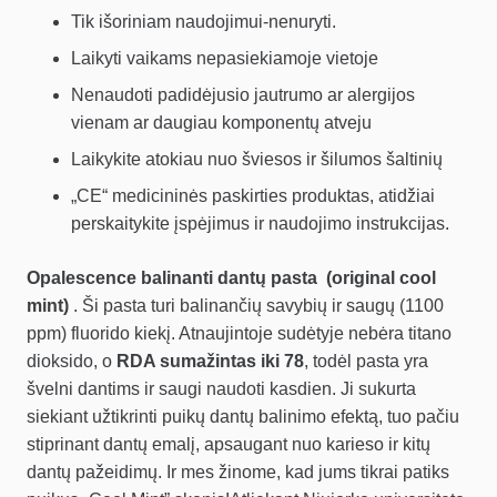
Tik išoriniam naudojimui-nenuryti.
Laikyti vaikams nepasiekiamoje vietoje
Nenaudoti padidėjusio jautrumo ar alergijos
vienam ar daugiau komponentų atveju
Laikykite atokiau nuo šviesos ir šilumos šaltinių
„CE“ medicininės paskirties produktas, atidžiai
perskaitykite įspėjimus ir naudojimo instrukcijas.
Opalescence balinanti dantų pasta
(original cool
mint)
. Ši pasta turi balinančių savybių ir saugų (1100
ppm) fluorido kiekį. Atnaujintoje sudėtyje nebėra titano
dioksido, o
RDA sumažintas iki 78
, todėl pasta yra
švelni dantims ir saugi naudoti kasdien. Ji sukurta
siekiant užtikrinti puikų dantų balinimo efektą, tuo pačiu
stiprinant dantų emalį, apsaugant nuo karieso ir kitų
dantų pažeidimų. Ir mes žinome, kad jums tikrai patiks