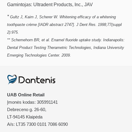
Gamintojas: Ultradent Products, Inc., JAV
*
Gultz J, Kaim J, Scherer W. Whitening efficacy of a whitening
toothpaste crème [IADR abstract 2747]. J Dent Res. 1998;77(suppl
2):975.
** Schemehorn BR, et al. Enamel fluoride uptake study. Indianapolis:
Dental Product Testing Therametric Technologies, Indiana University
Emerging Technologies Center. 2009.
UAB Online Retail
Įmonės kodas: 305991141
Debreceno g. 26-60,
LT-94145 Klaipėda
A/s: LT35 7300 0101 7086 6090