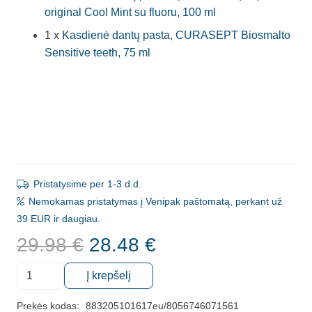
original Cool Mint su fluoru, 100 ml
1 x
Kasdienė dantų pasta, CURASEPT Biosmalto
Sensitive teeth, 75 ml
Pristatysime per 1-3 d.d.
Nemokamas pristatymas į Venipak paštomatą, perkant už
39 EUR ir daugiau.
Original
Current
29.98
€
28.48
€
price
price
produkto
was:
is:
Į krepšelį
kiekis:
29.98 €.
28.48 €.
Balinanti
Prekės kodas:
883205101617eu/8056746071561