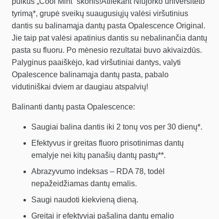
puikus „Cool Mint” skonis!Atliekant Niujorko universiteto
tyrimą*, grupė sveikų suaugusiųjų valėsi viršutinius
dantis su balinamąja dantų pasta Opalescence Original.
Jie taip pat valėsi apatinius dantis su nebalinančia dantų
pasta su fluoru. Po mėnesio rezultatai buvo akivaizdūs.
Palyginus paaiškėjo, kad viršutiniai dantys, valyti
Opalescence balinamąja dantų pasta, pabalo
vidutiniškai dviem ar daugiau atspalvių!
Balinanti dantų pasta Opalescence:
Saugiai balina dantis iki 2 tonų vos per 30 dienų*.
Efektyvus ir greitas fluoro prisotinimas dantų
emalyje nei kitų panašių dantų pastų**.
Abrazyvumo indeksas – RDA 78, todėl
nepažeidžiamas dantų emalis.
Saugi naudoti kiekvieną dieną.
Greitai ir efektyviai pašalina dantų emalio