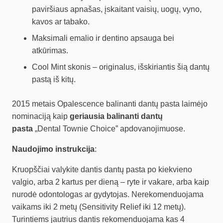
paviršiaus apnašas, įskaitant vaisių, uogų, vyno,
kavos ar tabako.
Maksimali emalio ir dentino apsauga bei
atkūrimas.
Cool Mint skonis – originalus, išskiriantis šią dantų
pastą iš kitų.
2015 metais Opalescence balinanti dantų pasta laimėjo
nominaciją kaip
geriausia balinanti dantų
pasta
„Dental Townie Choice” apdovanojimuose.
Naudojimo instrukcija
:
Kruopščiai valykite dantis dantų pasta po kiekvieno
valgio, arba 2 kartus per dieną – ryte ir vakare, arba kaip
nurodė odontologas ar gydytojas. Nerekomenduojama
vaikams iki 2 metų (Sensitivity Relief iki 12 metų).
Turintiems jautrius dantis rekomenduojama kas 4