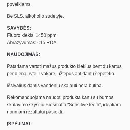
poveikiams.
Be SLS, alkoholio sudėtyje.
SAVYBĖS:
Fluoro kiekis: 1450 ppm
Abrazyvumas: <15 RDA
NAUDOJIMAS:
Patariama vartoti mažus produkto kiekius bent du kartus
per dieną, ryte ir vakare, užtepus ant dantų šepetėlio.
Išsivalius dantis vandeniu skalauti nėra būtina.
Rekomenduojama naudoti produktą kartu su burnos
skalavimo skysčiu Biosmalto “Sensitive teeth”, idealiam
norimam rezultatui pasiekti.
ĮSPĖJIMAI: