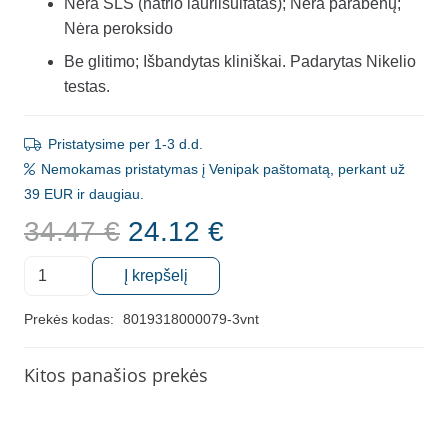
Nėra SLS (natrio laurilsulfatas); Nėra parabenų;
Nėra peroksido
Be glitimo; Išbandytas kliniškai. Padarytas Nikelio
testas.
Pristatysime per 1-3 d.d.
Nemokamas pristatymas į Venipak paštomatą, perkant už
39 EUR ir daugiau.
Original
Current
34.47
€
24.12
€
price
price
produkto
was:
is:
Į krepšelį
kiekis:
34.47 €.
24.12 €.
Balinanti
Prekės kodas:
8019318000079-3vnt
dantų
pasta
Kitos panašios prekės
Velym
White
Lux