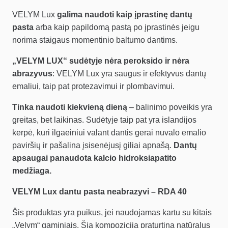
VELYM Lux
galima naudoti kaip įprastinę dantų
pasta
arba kaip papildomą pastą po įprastinės jeigu
norima staigaus momentinio baltumo dantims.
„VELYM LUX“ sudėtyje nėra peroksido ir nėra
abrazyvus
: VELYM Lux yra saugus ir efektyvus dantų
emaliui, taip pat protezavimui ir plombavimui.
Tinka naudoti kiekvieną dieną
– balinimo poveikis yra
greitas, bet laikinas. Sudėtyje taip pat yra islandijos
kerpė, kuri ilgaeiniui valant dantis gerai nuvalo emalio
paviršių ir pašalina įsisenėjusį giliai apnašą.
Dantų
apsaugai panaudota kalcio hidroksiapatito
medžiaga.
VELYM Lux dantu pasta neabrazyvi – RDA 40
Šis produktas yra puikus, jei naudojamas kartu su kitais
„Velym“ gaminiais. Šią kompoziciją praturtina natūralus