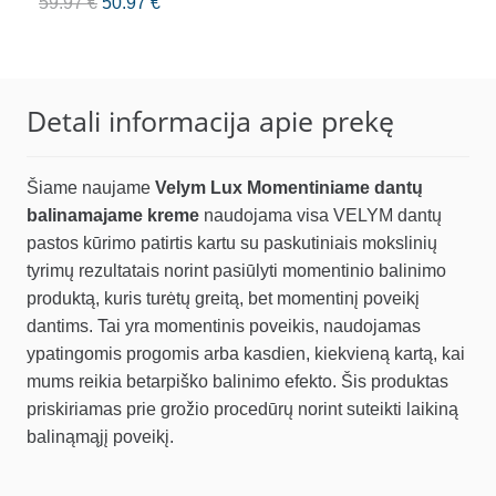
Original
Current
59.97
€
50.97
€
price
price
was:
is:
59.97 €.
50.97 €.
Detali informacija apie prekę
Šiame naujame
Velym Lux Momentiniame dantų
balinamajame kreme
naudojama visa VELYM dantų
pastos kūrimo patirtis kartu su paskutiniais mokslinių
tyrimų rezultatais norint pasiūlyti momentinio balinimo
produktą, kuris turėtų greitą, bet momentinį poveikį
dantims. Tai yra momentinis poveikis, naudojamas
ypatingomis progomis arba kasdien, kiekvieną kartą, kai
mums reikia betarpiško balinimo efekto. Šis produktas
priskiriamas prie grožio procedūrų norint suteikti laikiną
balinąmąjį poveikį.