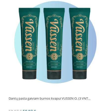
Effect
25
ml
x
3
Dantų pasta gaiviam burnos kvapui VUSSEN O, (3 VNT…