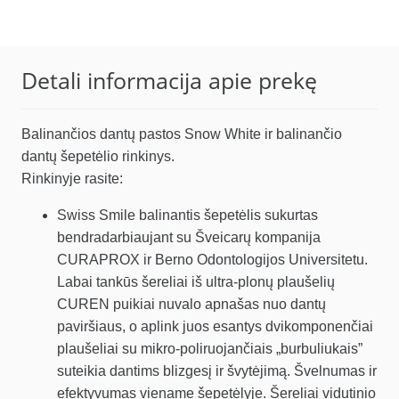
price
price
was:
is:
59.97 €.
50.97 €.
Detali informacija apie prekę
Balinančios dantų pastos Snow White ir balinančio
dantų šepetėlio rinkinys.
Rinkinyje rasite:
Swiss Smile balinantis šepetėlis sukurtas
bendradarbiaujant su Šveicarų kompanija
CURAPROX ir Berno Odontologijos Universitetu.
Labai tankūs šereliai iš ultra-plonų plaušelių
CUREN puikiai nuvalo apnašas nuo dantų
paviršiaus, o aplink juos esantys dvikomponenčiai
plaušeliai su mikro-poliruojančiais „burbuliukais”
suteikia dantims blizgesį ir švytėjimą. Švelnumas ir
efektyvumas viename šepetėlyje. Šereliai vidutinio