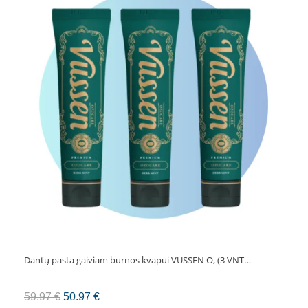
SWISS
SMILE
Snow
White,
5
ml
Dantų pasta gaiviam burnos kvapui VUSSEN O, (3 VNT…
Original
Current
59.97
€
50.97
€