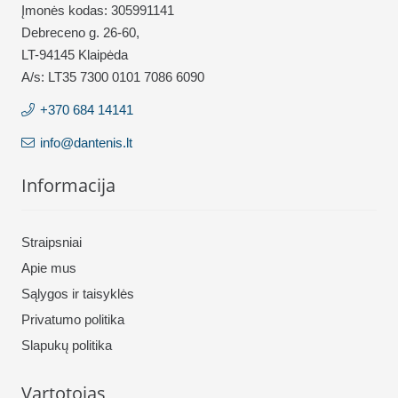
Įmonės kodas: 305991141
Debreceno g. 26-60,
LT-94145 Klaipėda
A/s: LT35 7300 0101 7086 6090
+370 684 14141
info@dantenis.lt
Informacija
Straipsniai
Apie mus
Sąlygos ir taisyklės
Privatumo politika
Slapukų politika
Vartotojas