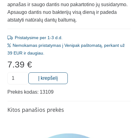
apnašas ir saugo dantis nuo pakartotino jų susidarymo.
Apsaugo dantis nuo bakterijų visą dieną ir padeda
atstatyti natūralų dantų baltumą.
Pristatysime per 1-3 d.d.
Nemokamas pristatymas į Venipak paštomatą, perkant už
39 EUR ir daugiau.
7.39
€
produkto
Į krepšelį
kiekis:
Balinantis
Prekės kodas:
13109
dantų
šepetėlis
Kitos panašios prekės
ir
balinanti
dantų
pasta