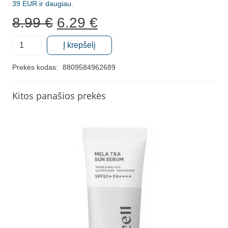
39 EUR ir daugiau.
Original
Current
8.99
€
6.29
€
price
price
produkto
was:
is:
Į krepšelį
kiekis:
8.99 €.
6.29 €.
Naktinė
Prekės kodas:
8809584962689
lūpų
kaukė
Kitos panašios prekės
Carenel
Lime,
5g