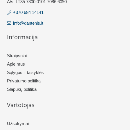
A/s: LT35 7300 0101 7086 6090
+370 684 14141
info@dantenis.lt
Informacija
Straipsniai
Apie mus
Sąlygos ir taisyklės
Privatumo politika
Slapukų politika
Vartotojas
Užsakymai