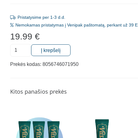
Pristatysime per 1-3 d.d.
Nemokamas pristatymas į Venipak paštomatą, perkant už 39 E
19.99
€
produkto
Į krepšelį
kiekis:
Dantenų
Prekės kodas:
8056746071950
ir
burnos
opų
Kitos panašios prekės
gelis,
malšinatis
skausmą
ir
spartinantis
gijimą,