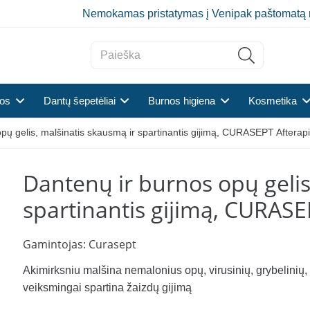
Nemokamas pristatymas į Venipak paštomatą 
tos
Dantų šepetėliai
Burnos higiena
Kosmetika
pų gelis, malšinatis skausmą ir spartinantis gijimą, CURASEPT Afterap
Dantenų ir burnos opų gelis
spartinantis gijimą, CURASE
Gamintojas:
Curasept
Akimirksniu malšina nemalonius opų, virusinių, grybelinių,
veiksmingai spartina žaizdų gijimą