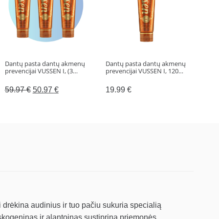
Dantų pasta dantų akmenų
Dantų pasta dantų akmenų
Dant
prevencijai VUSSEN I, (3…
prevencijai VUSSEN I, 120…
dan
G, (
Original
Current
59.97
€
50.97
€
19.99
€
59
price
price
was:
is:
59.97 €.
50.97 €.
 drėkina audinius ir tuo pačiu sukuria specialią
uskogeninas ir alantoinas sustiprina priemonės