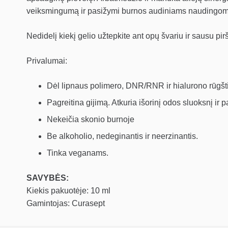
veiksmingumą ir pasižymi burnos audiniams naudingom
Nedidelį kiekį gelio užtepkite ant opų švariu ir sausu pir
Privalumai:
Dėl lipnaus polimero, DNR/RNR ir hialurono rūgšt
Pagreitina gijimą. Atkuria išorinį odos sluoksnį ir
Nekeičia skonio burnoje
Be alkoholio, nedeginantis ir neerzinantis.
Tinka veganams.
SAVYBĖS:
Kiekis pakuotėje: 10 ml
Gamintojas: Curasept