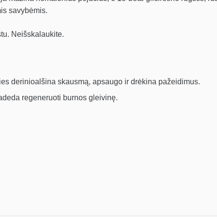
is savybėmis.
štu. Neišskalaukite.
ies derinioalšina skausmą, apsaugo ir drėkina pažeidimus.
 padeda regeneruoti burnos gleivinę.