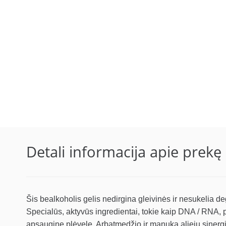
Detali informacija apie prekę
Šis bealkoholis gelis nedirgina gleivinės ir nesukelia de
Specialūs, aktyvūs ingredientai, tokie kaip DNA / RNA, pa
apsauginę plėvelę. Arbatmedžio ir manuka aliejų sinergi