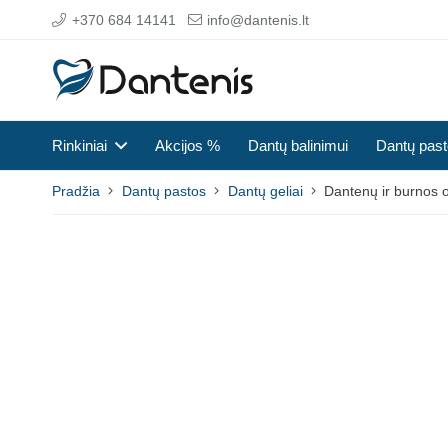
+370 684 14141
info@dantenis.lt
Rinkiniai
Akcijos %
Dantų balinimui
Dantų pas
Pradžia
Dantų pastos
Dantų geliai
Dantenų ir burnos o