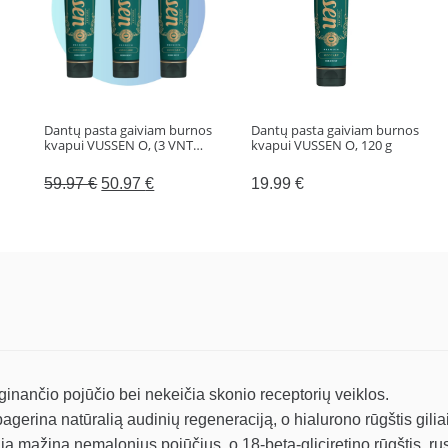
CURASEPT
Afterapid
+
DNA,
10
Dantų pasta gaiviam burnos
Dantų pasta gaiviam burnos
ml
kvapui VUSSEN O, (3 VNT…
kvapui VUSSEN O, 120 g
Original
Current
59.97
€
50.97
€
19.99
€
price
price
was:
is:
59.97 €.
50.97 €.
ginančio pojūčio bei nekeičia skonio receptorių veiklos.
gerina natūralią audinių regeneraciją, o hialurono rūgštis giliai
ja mažina nemalonius pojūčius, o 18-beta-gliciretino rūgštis, r