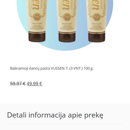
Balinamoji dantų pasta VUSSEN 7, (3 VNT.) 100 g.
Original
Current
59.97
€
49.99
€
price
price
was:
is:
59.97 €.
49.99 €.
Detali informacija apie prekę