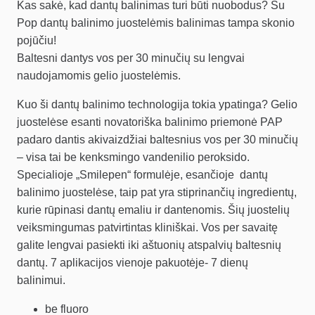
Kas sakė, kad dantų balinimas turi būti nuobodus? Su
Pop dantų balinimo juostelėmis balinimas tampa skonio
pojūčiu!
Baltesni dantys vos per 30 minučių su lengvai
naudojamomis gelio juostelėmis.
Kuo ši dantų balinimo technologija tokia ypatinga? Gelio
juostelėse esanti novatoriška balinimo priemonė PAP
padaro dantis akivaizdžiai baltesnius vos per 30 minučių
– visa tai be kenksmingo vandenilio peroksido.
Specialioje „Smilepen“ formulėje, esančioje dantų
balinimo juostelėse, taip pat yra stiprinančių ingredientų,
kurie rūpinasi dantų emaliu ir dantenomis. Šių juostelių
veiksmingumas patvirtintas kliniškai. Vos per savaitę
galite lengvai pasiekti iki aštuonių atspalvių baltesnių
dantų. 7 aplikacijos vienoje pakuotėje- 7 dienų
balinimui.
be fluoro