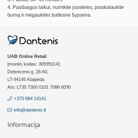
4. Pasibaigus laikui, nuimkite juosteles, praskalaukite
burną ir mėgaukitės baltesne šypsena.
UAB Online Retail
Įmonės kodas: 305991141
Debreceno g. 26-60,
LT-94145 Klaipėda
A/s: LT35 7300 0101 7086 6090
+370 684 14141
info@dantenis.lt
Informacija