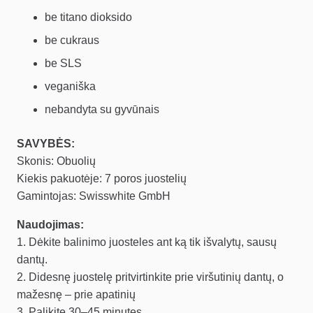
be titano dioksido
be cukraus
be SLS
veganiška
nebandyta su gyvūnais
SAVYBĖS:
Skonis: Obuolių
Kiekis pakuotėje: 7 poros juostelių
Gamintojas: Swisswhite GmbH
Naudojimas:
1. Dėkite balinimo juosteles ant ką tik išvalytų, sausų
dantų.
2. Didesnę juostelę pritvirtinkite prie viršutinių dantų, o
mažesnę – prie apatinių
3. Palikite 30–45 minutes