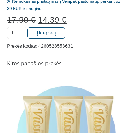
Nemokamas pristatymas į Venipak paštomatą, perkant už
39 EUR ir daugiau.
Original
Current
17.99
€
14.39
€
price
price
produkto
was:
is:
Į krepšelį
kiekis:
17.99 €.
14.39 €.
Dantų
Prekės kodas:
4260528553631
balinimo
juostelės,
Kitos panašios prekės
SMILEPEN
Pop
-
JUICY
APPLE
Whitening
Strips,
7
poros