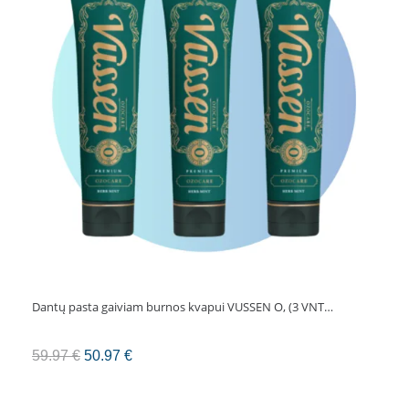
"GC
MI
Paste
Plus",
35
ml
Dantų pasta gaiviam burnos kvapui VUSSEN O, (3 VNT…
Original
Current
59.97
€
50.97
€
price
price
was:
is: