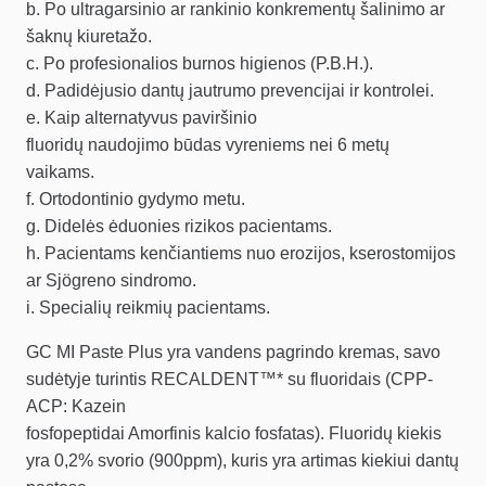
b. Po ultragarsinio ar rankinio konkrementų šalinimo ar
šaknų kiuretažo.
c. Po profesionalios burnos higienos (P.B.H.).
d. Padidėjusio dantų jautrumo prevencijai ir kontrolei.
e. Kaip alternatyvus paviršinio
fluoridų naudojimo būdas vyreniems nei 6 metų
vaikams.
f. Ortodontinio gydymo metu.
g. Didelės ėduonies rizikos pacientams.
h. Pacientams kenčiantiems nuo erozijos, kserostomijos
ar Sjögreno sindromo.
i. Specialių reikmių pacientams.
GC MI Paste Plus yra vandens pagrindo kremas, savo
sudėtyje turintis RECALDENT™* su fluoridais (CPP-
ACP: Kazein
fosfopeptidai Amorfinis kalcio fosfatas). Fluoridų kiekis
yra 0,2% svorio (900ppm), kuris yra artimas kiekiui dantų