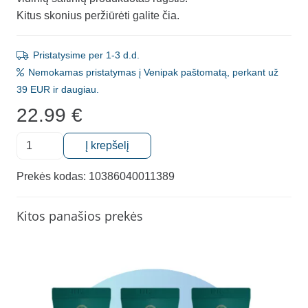
Kitus skonius peržiūrėti galite čia.
Pristatysime per 1-3 d.d.
Nemokamas pristatymas į Venipak paštomatą, perkant už
39 EUR ir daugiau.
22.99
€
produkto
Į krepšelį
kiekis:
Dantų
Prekės kodas:
10386040011389
kremas
su
Kitos panašios prekės
fluoru,
remineralizuojantis,
įvairių
vaisių
skonio