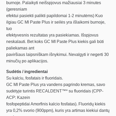
burnoje. Palaikyti neišspjovus mažiausiai 3 minutes
(geresniam
efektui pasiekti palikti papildomai 1-2 minutėms) Kuo
ilgiau GC MI Paste Plus ir seilės yra išlaikomi burnoje,
tuo
efektyvesnis rezultatas yra pasiekiamas. Išspjovus
neskalauti. Bet koks GC MI Paste Plus kiekis gali būti
paliekamas ant
paviršiaus laipsniškam išnykimui. Nevalgyti ir negerti 30
minučių po aplikacijos.
Sudėtis / ingredientai
Su kalciu, fosfatais ir fluoridais.
GC MI Paste Plus yra vandens pagrindo kremas, savo
sudėtyje turintis RECALDENT™* su fluoridais (CPP-
ACP: Kazein
fosfopeptidai Amorfinis kalcio fosfatas). Fluoridų kiekis
yra 0,2% svorio (900ppm), kuris yra artimas kiekiui dantų