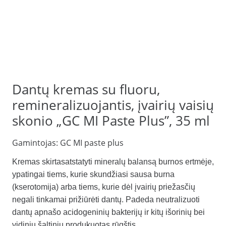
Dantų kremas su fluoru,
remineralizuojantis, įvairių vaisių
skonio „GC MI Paste Plus”, 35 ml
Gamintojas:
GC MI paste plus
Kremas skirtasatstatyti mineralų balansą burnos ertmėje,
ypatingai tiems, kurie skundžiasi sausa burna
(kserotomija) arba tiems, kurie dėl įvairių priežasčių
negali tinkamai prižiūrėti dantų. Padeda neutralizuoti
dantų apnašo acidogeninių bakterijų ir kitų išorinių bei
vidinių šaltinių produkuotas rūgštis.