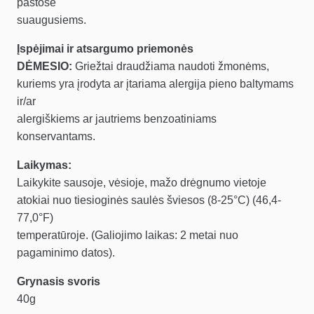
pastose
suaugusiems.
Įspėjimai ir atsargumo priemonės
DĖMESIO:
Griežtai draudžiama naudoti žmonėms,
kuriems yra įrodyta ar įtariama alergija pieno baltymams
ir/ar
alergiškiems ar jautriems benzoatiniams
konservantams.
Laikymas:
Laikykite sausoje, vėsioje, mažo drėgnumo vietoje
atokiai nuo tiesioginės saulės šviesos (8-25°C) (46,4-
77,0°F)
temperatūroje. (Galiojimo laikas: 2 metai nuo
pagaminimo datos).
Grynasis svoris
40g