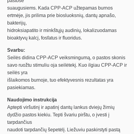
pastose
suaugusiems. Kada CPP-ACP užtepamas burnos
ertmėje, jis prilima prie biosluoksnių, dantų apnašo,
bakterijų,
hidroksiapatito ir minkštųjų audinių, lokalizuodamas
bioaktyvų kalcį, fosfatus ir fluoridus.
Svarbu:
Seilės didina CPP-ACP veiksmingumą, o pastos skonis
savo ruožtu stimuliu oja seilėtekį. Kuo ilgiau CPP-ACP ir
seilės yra
išlaikomos burnoje, tuo efektyvesnis rezultatas yra
pasiekiamas.
Naudojimo instrukcija
Aptepti viršutinį ir apatinį dantų lankus dviejų žirnių
dydžio pastos kiekiu. Tepti švariu pirštu, o įvesti į
tarpdančius
naudoti tarpdančių šepetėlį. Liežuviu paskirstyti pastą