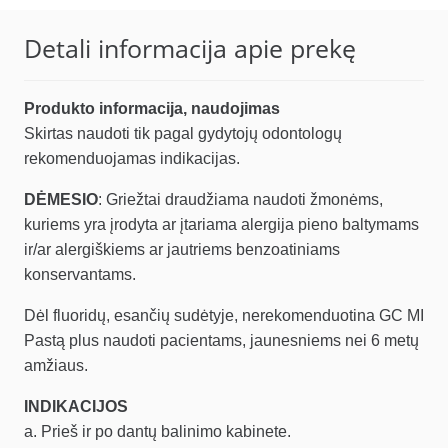
59.97 €.
50.97 €.
Detali informacija apie prekę
Produkto informacija, naudojimas
Skirtas naudoti tik pagal gydytojų odontologų
rekomenduojamas indikacijas.
DĖMESIO
: Griežtai draudžiama naudoti žmonėms,
kuriems yra įrodyta ar įtariama alergija pieno baltymams
ir/ar alergiškiems ar jautriems benzoatiniams
konservantams.
Dėl fluoridų, esančių sudėtyje, nerekomenduotina GC MI
Pastą plus naudoti pacientams, jaunesniems nei 6 metų
amžiaus.
INDIKACIJOS
a. Prieš ir po dantų balinimo kabinete.