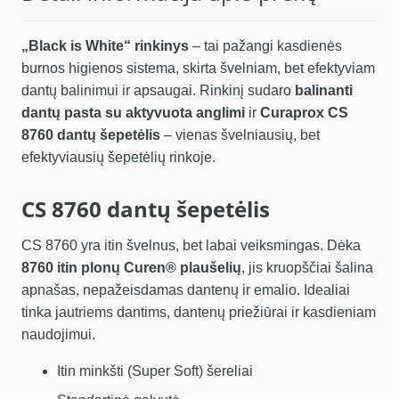
„Black is White“ rinkinys
– tai pažangi kasdienės
burnos higienos sistema, skirta švelniam, bet efektyviam
dantų balinimui ir apsaugai. Rinkinį sudaro
balinanti
dantų pasta su aktyvuota anglimi
ir
Curaprox CS
8760 dantų šepetėlis
– vienas švelniausių, bet
efektyviausių šepetėlių rinkoje.
CS 8760 dantų šepetėlis
CS 8760 yra itin švelnus, bet labai veiksmingas. Dėka
8760 itin plonų Curen® plaušelių
, jis kruopščiai šalina
apnašas, nepažeisdamas dantenų ir emalio. Idealiai
tinka jautriems dantims, dantenų priežiūrai ir kasdieniam
naudojimui.
Itin minkšti (Super Soft) šereliai