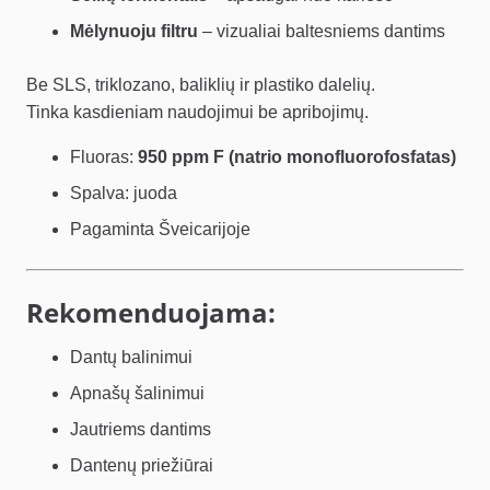
Mėlynuoju filtru
– vizualiai baltesniems dantims
Be SLS, triklozano, baliklių ir plastiko dalelių.
Tinka kasdieniam naudojimui be apribojimų.
Fluoras:
950 ppm F (natrio monofluorofosfatas)
Spalva: juoda
Pagaminta Šveicarijoje
Rekomenduojama:
Dantų balinimui
Apnašų šalinimui
Jautriems dantims
Dantenų priežiūrai