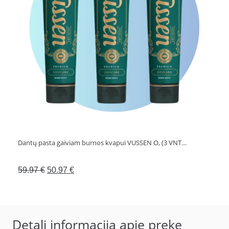
Dantų pasta gaiviam burnos kvapui VUSSEN O, (3 VNT…
Original
Current
59.97
€
50.97
€
price
price
was:
is:
59.97 €.
50.97 €.
Detali informacija apie prekę