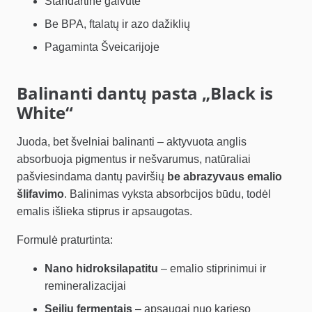
Standartinė galvutė
Be BPA, ftalatų ir azo dažiklių
Pagaminta Šveicarijoje
Balinanti dantų pasta „Black is
White“
Juoda, bet švelniai balinanti – aktyvuota anglis
absorbuoja pigmentus ir nešvarumus, natūraliai
pašviesindama dantų paviršių
be abrazyvaus emalio
šlifavimo
. Balinimas vyksta absorbcijos būdu, todėl
emalis išlieka stiprus ir apsaugotas.
Formulė praturtinta:
Nano hidroksilapatitu
– emalio stiprinimui ir
remineralizacijai
Seilių fermentais
– apsaugai nuo karieso