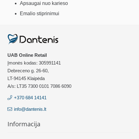
Apsaugai nuo karieso
Emalio stiprinimui
UAB Online Retail
Įmonės kodas: 305991141
Debreceno g. 26-60,
LT-94145 Klaipėda
A/s: LT35 7300 0101 7086 6090
+370 684 14141
info@dantenis.lt
Informacija