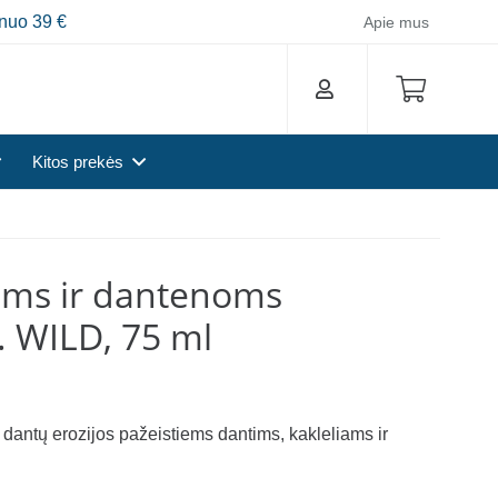
nuo 39 €
Apie mus
Kitos prekės
ims ir dantenoms
. WILD, 75 ml
, dantų erozijos pažeistiems dantims, kakleliams ir