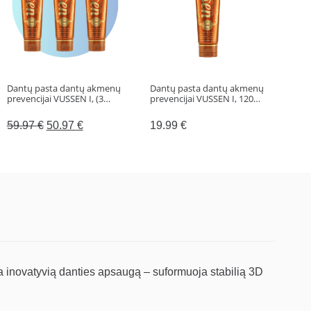
Dantų pasta dantų akmenų
Dantų pasta dantų akmenų
Dant
prevencijai VUSSEN I, (3…
prevencijai VUSSEN I, 120…
dan
G, (
Original
Current
59.97
€
50.97
€
19.99
€
59
price
price
was:
is:
59.97 €.
50.97 €.
novatyvią danties apsaugą – suformuoja stabilią 3D