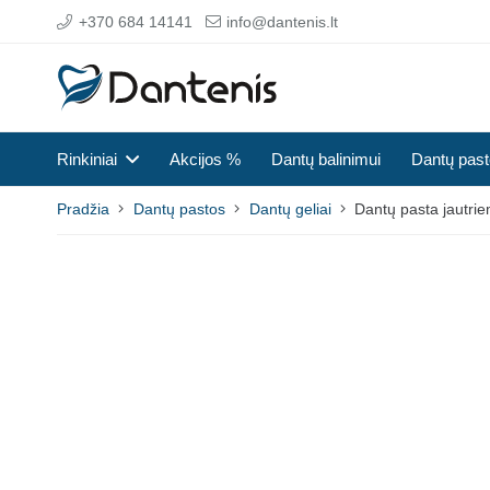
+370 684 14141
info@dantenis.lt
Rinkiniai
Akcijos %
Dantų balinimui
Dantų pas
Pradžia
Dantų pastos
Dantų geliai
Dantų pasta jautri