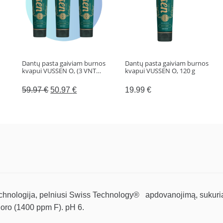
DR.
WILD,
75
ml
Dantų pasta gaiviam burnos
Dantų pasta gaiviam burnos
kvapui VUSSEN O, (3 VNT…
kvapui VUSSEN O, 120 g
Original
Current
59.97
€
50.97
€
19.99
€
price
price
was:
is:
59.97 €.
50.97 €.
ologija, pelniusi Swiss Technology® apdovanojimą, sukuria i
luoro (1400 ppm F). pH 6.