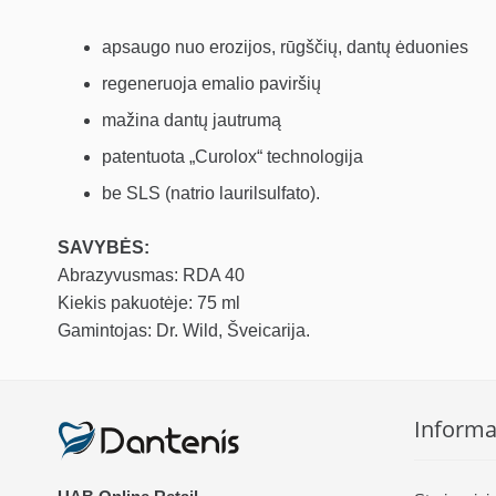
apsaugo nuo erozijos, rūgščių, dantų ėduonies
regeneruoja emalio paviršių
mažina dantų jautrumą
patentuota „Curolox“ technologija
be SLS (natrio laurilsulfato).
SAVYBĖS:
Abrazyvusmas: RDA 40
Kiekis pakuotėje: 75 ml
Gamintojas: Dr. Wild, Šveicarija.
Informa