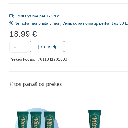
Pristatysime per 1-3 d.d.
Nemokamas pristatymas į Venipak paštomatą, perkant už 39 E
18.99
€
produkto
Į krepšelį
kiekis:
Dantų
Prekės kodas:
7611841701693
pasta
jautriems
dantims
Kitos panašios prekės
ir
dantenoms
Emofluor
Pro
Twin
Care,