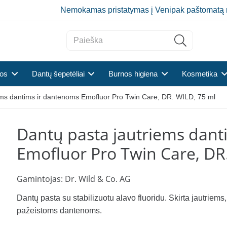
Nemokamas pristatymas į Venipak paštomatą 
tos
Dantų šepetėliai
Burnos higiena
Kosmetika
ems dantims ir dantenoms Emofluor Pro Twin Care, DR. WILD, 75 ml
Dantų pasta jautriems dant
Emofluor Pro Twin Care, DR
Gamintojas:
Dr. Wild & Co. AG
Dantų pasta su stabilizuotu alavo fluoridu. Skirta jautriems
pažeistoms dantenoms.