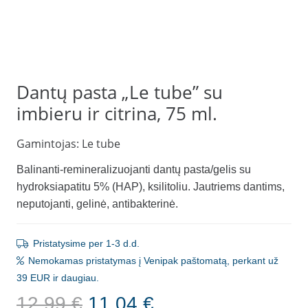
Dantų pasta „Le tube” su
imbieru ir citrina, 75 ml.
Gamintojas:
Le tube
Balinanti-remineralizuojanti dantų pasta/gelis su
hydroksiapatitu 5% (HAP), ksilitoliu. Jautriems dantims,
neputojanti, gelinė, antibakterinė.
Pristatysime per 1-3 d.d.
Nemokamas pristatymas į Venipak paštomatą, perkant už
39 EUR ir daugiau.
Original
Current
12.99
€
11.04
€