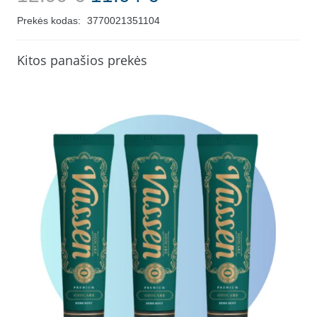
price
price
Prekės kodas:
3770021351104
was:
is:
12.99 €.
11.04 €.
Kitos panašios prekės