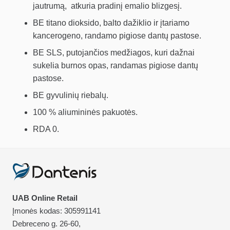
jautrumą, atkuria pradinį emalio blizgesį.
BE titano dioksido, balto dažiklio ir įtariamo
kancerogeno, randamo pigiose dantų pastose.
BE SLS, putojančios medžiagos, kuri dažnai
sukelia burnos opas, randamas pigiose dantų
pastose.
BE gyvulinių riebalų.
100 % aliumininės pakuotės.
RDA 0.
UAB Online Retail
Įmonės kodas: 305991141
Debreceno g. 26-60,