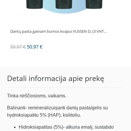
Dantų pasta gaiviam burnos kvapui VUSSEN O, (3 VNT…
Original
Current
59.97
€
50.97
€
price
price
was:
is:
59.97 €.
50.97 €.
Detali informacija apie prekę
Tinka nėščiosioms, vaikams.
Balinanti- remineralizuojanti dantų pasta/gelis su
hydroksiapatitu 5% (HAP), ksilitoliu.
Hidroksiapatitas (5%)- atkuria emalį, sustabdo