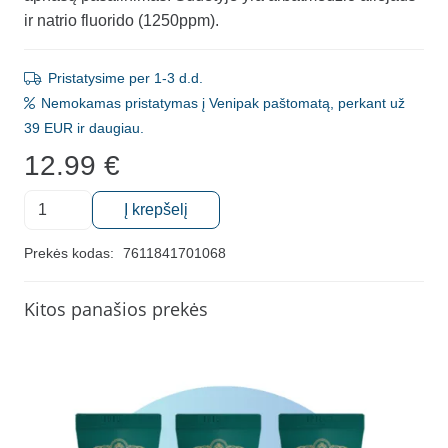
ir natrio fluorido (1250ppm).
Pristatysime per 1-3 d.d.
Nemokamas pristatymas į Venipak paštomatą, perkant už
39 EUR ir daugiau.
12.99
€
produkto
Į krepšelį
kiekis:
Dantų
Prekės kodas:
7611841701068
pasta
su
Kitos panašios prekės
arbatmedžio
aliejumi
ir
fluoridu
Tebodont,