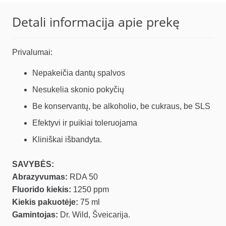
59.97 €.
50.97 €.
Detali informacija apie prekę
Privalumai:
Nepakeičia dantų spalvos
Nesukelia skonio pokyčių
Be konservantų, be alkoholio, be cukraus, be SLS
Efektyvi ir puikiai toleruojama
Kliniškai išbandyta.
SAVYBĖS:
Abrazyvumas:
RDA 50
Fluorido kiekis:
1250 ppm
Kiekis pakuotėje:
75 ml
Gamintojas:
Dr. Wild, Šveicarija.