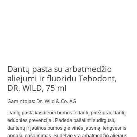
Dantų pasta su arbatmedžio
aliejumi ir fluoridu Tebodont,
DR. WILD, 75 ml
Gamintojas:
Dr. Wild & Co. AG
Dantų pasta kasdienei burnos ir dantų priežiūrai, dantų
ėduonies prevencijai. Padeda pašalinti sudirgusių
dantenų ir jautrios burnos gleivinės jausmą, lengvesnis
apnašų pašalinimas. Sudėtyje yra arbatmedžio aliejaus