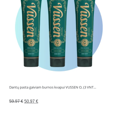
DR.
WILD,
75
ml
Dantų pasta gaiviam burnos kvapui VUSSEN O, (3 VNT…
Original
Current
59.97
€
50.97
€
price
price
was:
is: