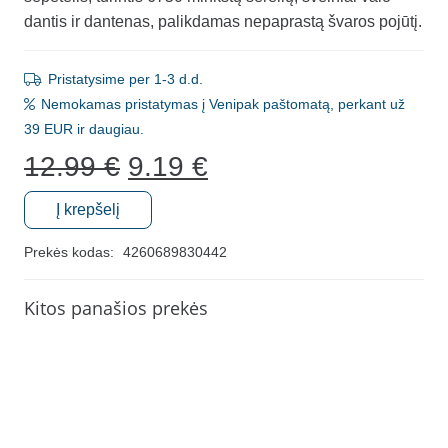
dantis ir dantenas, palikdamas nepaprastą švaros pojūtį.
Pristatysime per 1-3 d.d.
Nemokamas pristatymas į Venipak paštomatą, perkant už
39 EUR ir daugiau.
Original
Current
12.99
€
9.19
€
price
price
was:
is:
Į krepšelį
produkto
12.99 €.
9.19 €.
kiekis:
Prekės kodas:
4260689830442
Dantų
šepetėlio
Kitos panašios prekės
ir
stovelio
komplektas
"Promis",
EKO,
oranžinis