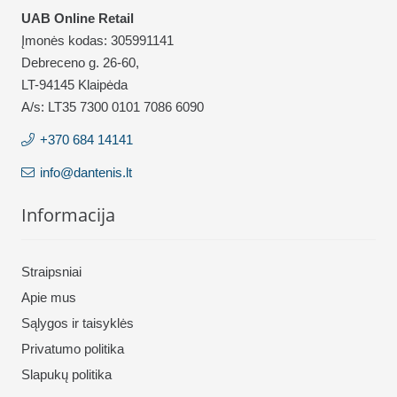
UAB Online Retail
Įmonės kodas: 305991141
Debreceno g. 26-60,
LT-94145 Klaipėda
A/s: LT35 7300 0101 7086 6090
+370 684 14141
info@dantenis.lt
Informacija
Straipsniai
Apie mus
Sąlygos ir taisyklės
Privatumo politika
Slapukų politika