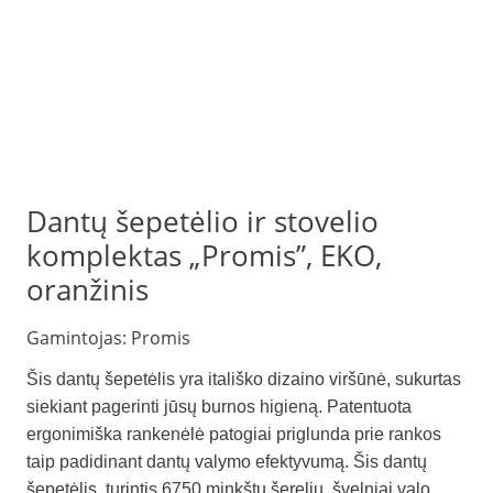
Dantų šepetėlio ir stovelio
komplektas „Promis”, EKO,
oranžinis
Gamintojas:
Promis
Šis dantų šepetėlis yra itališko dizaino viršūnė, sukurtas
siekiant pagerinti jūsų burnos higieną. Patentuota
ergonimiška rankenėlė patogiai priglunda prie rankos
taip padidinant dantų valymo efektyvumą. Šis dantų
šepetėlis, turintis 6750 minkštų šerelių, švelniai valo