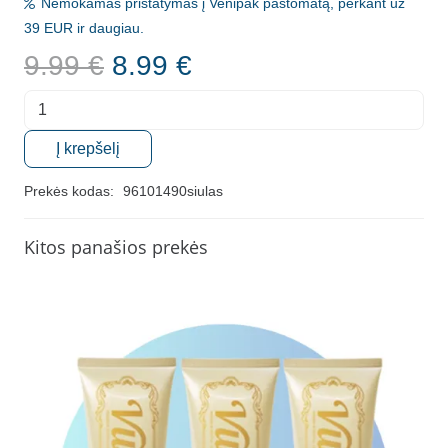
Nemokamas pristatymas į Venipak paštomatą, perkant už
39 EUR ir daugiau.
Original
Current
9.99
€
8.99
€
price
price
produkto
was:
is:
kiekis:
9.99 €.
8.99 €.
Į krepšelį
Išsiplečiantis
tarpdančių
Prekės kodas:
96101490siulas
siūlas
NANO
Kitos panašios prekės
FLOSS,
25
m