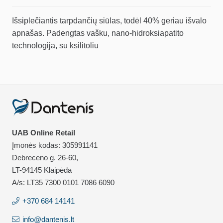
Išsiplečiantis tarpdančių siūlas, todėl 40% geriau išvalo
apnašas. Padengtas vašku, nano-hidroksiapatito
technologija, su ksilitoliu
UAB Online Retail
Įmonės kodas: 305991141
Debreceno g. 26-60,
LT-94145 Klaipėda
A/s: LT35 7300 0101 7086 6090
+370 684 14141
info@dantenis.lt