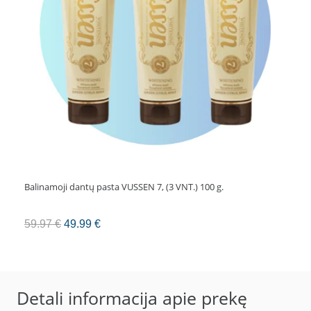
Balinamoji dantų pasta VUSSEN 7, (3 VNT.) 100 g.
Original
Current
59.97
€
49.99
€
price
price
was:
is:
59.97 €.
49.99 €.
Detali informacija apie prekę