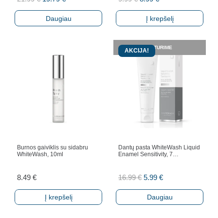
price
price
price
price
Daugiau
Į krepšelį
was:
is:
was:
is:
21.99 €.
19.79 €.
9.99 €.
8.99 €.
NETURIME
AKCIJA!
Burnos gaiviklis su sidabru
Dantų pasta WhiteWash Liquid
WhiteWash, 10ml
Enamel Sensitivity, 7…
Original
Current
8.49
€
16.99
€
5.99
€
price
price
Į krepšelį
Daugiau
was:
is:
16.99 €.
5.99 €.