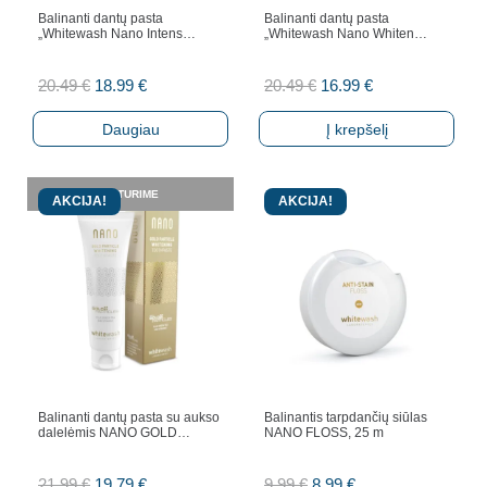
Balinanti dantų pasta
Balinanti dantų pasta
„Whitewash Nano Intens…
„Whitewash Nano Whiten…
Original
Current
Original
Current
20.49
€
18.99
€
20.49
€
16.99
€
price
price
price
price
Daugiau
Į krepšelį
was:
is:
was:
is:
20.49 €.
18.99 €.
20.49 €.
16.99 €.
NETURIME
AKCIJA!
AKCIJA!
Balinanti dantų pasta su aukso
Balinantis tarpdančių siūlas
dalelėmis NANO GOLD…
NANO FLOSS, 25 m
Original
Current
Original
Current
21.99
€
19.79
€
9.99
€
8.99
€