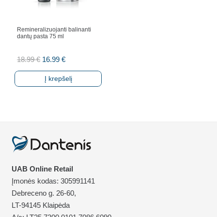
Remineralizuojanti balinanti
dantų pasta 75 ml
Original
Current
18.99
€
16.99
€
price
price
Į krepšelį
was:
is:
18.99 €.
16.99 €.
UAB Online Retail
Įmonės kodas: 305991141
Debreceno g. 26-60,
LT-94145 Klaipėda