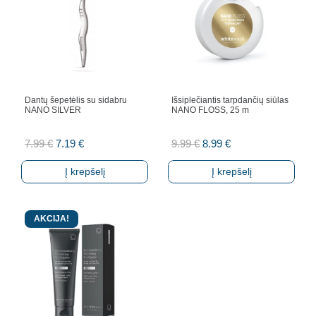
Dantų šepetėlis su sidabru
Išsiplečiantis tarpdančių siūlas
NANO SILVER
NANO FLOSS, 25 m
Original
Current
Original
Current
7.99
€
7.19
€
9.99
€
8.99
€
price
price
price
price
Į krepšelį
Į krepšelį
was:
is:
was:
is:
7.99 €.
7.19 €.
9.99 €.
8.99 €.
AKCIJA!