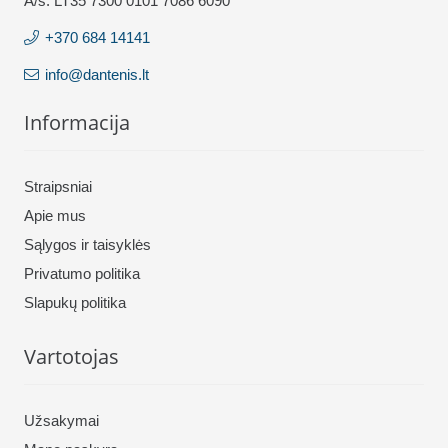
A/s: LT35 7300 0101 7086 6090
+370 684 14141
info@dantenis.lt
Informacija
Straipsniai
Apie mus
Sąlygos ir taisyklės
Privatumo politika
Slapukų politika
Vartotojas
Užsakymai