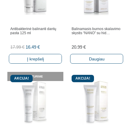
Antibakterinė balinanti dantų
Balinamasis burnos skalavimo
pasta 125 ml
skystis “NANO” su hid…
Original
Current
17.99
€
16.49
€
20.99
€
price
price
Į krepšelį
Daugiau
was:
is:
17.99 €.
16.49 €.
NETURIME
AKCIJA!
AKCIJA!