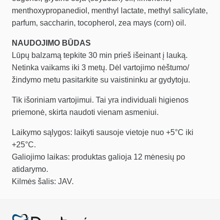
menthoxypropanediol, menthyl lactate, methyl salicylate,
parfum, saccharin, tocopherol, zea mays (corn) oil.
NAUDOJIMO BŪDAS
Lūpų balzamą tepkite 30 min prieš išeinant į lauką.
Netinka vaikams iki 3 metų. Dėl vartojimo nėštumo/
žindymo metu pasitarkite su vaistininku ar gydytoju.
Tik išoriniam vartojimui. Tai yra individuali higienos
priemonė, skirta naudoti vienam asmeniui.
Laikymo sąlygos: laikyti sausoje vietoje nuo +5°C iki
+25°C.
Galiojimo laikas: produktas galioja 12 mėnesių po
atidarymo.
Kilmės šalis: JAV.