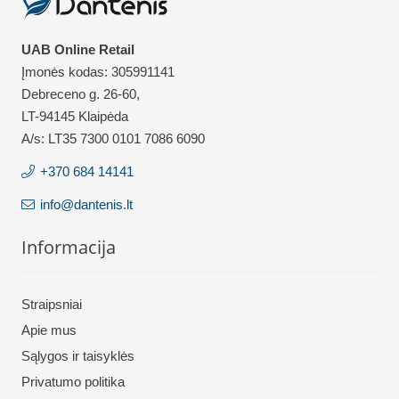
UAB Online Retail
Įmonės kodas: 305991141
Debreceno g. 26-60,
LT-94145 Klaipėda
A/s: LT35 7300 0101 7086 6090
+370 684 14141
info@dantenis.lt
Informacija
Straipsniai
Apie mus
Sąlygos ir taisyklės
Privatumo politika