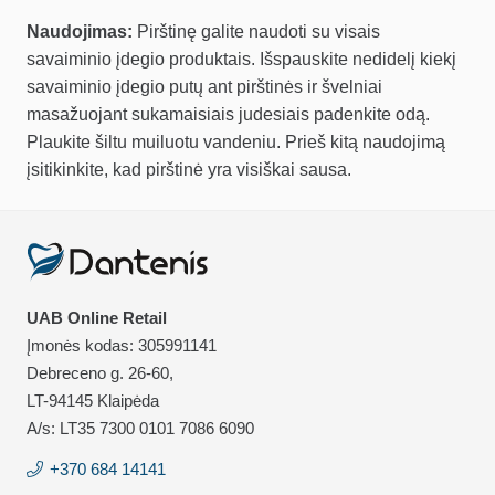
Naudojimas:
Pirštinę galite naudoti su visais
savaiminio įdegio produktais. Išspauskite nedidelį kiekį
savaiminio įdegio putų ant pirštinės ir švelniai
masažuojant sukamaisiais judesiais padenkite odą.
Plaukite šiltu muiluotu vandeniu.
Prieš kitą naudojimą
įsitikinkite, kad pirštinė yra visiškai sausa.
UAB Online Retail
Įmonės kodas: 305991141
Debreceno g. 26-60,
LT-94145 Klaipėda
A/s: LT35 7300 0101 7086 6090
+370 684 14141