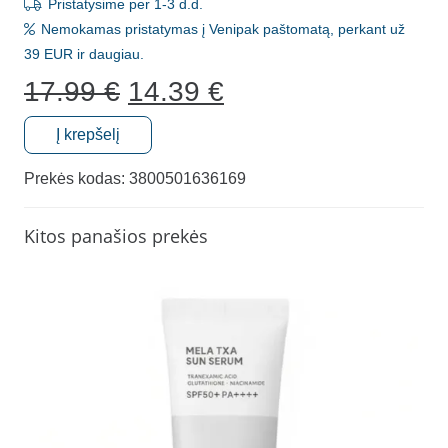
Pristatysime per 1-3 d.d.
Nemokamas pristatymas į Venipak paštomatą, perkant už
39 EUR ir daugiau.
Original
Current
17.99
€
14.39
€
price
price
was:
is:
Į krepšelį
produkto
17.99 €.
14.39 €.
kiekis:
Prekės kodas:
3800501636169
Savaiminio
įdegio
Kitos panašios prekės
pirštinė
Cocosolis
SELF-
TANNING
MITT,
1
vnt.