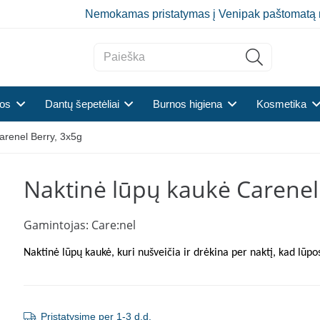
Nemokamas pristatymas į Venipak paštomatą 
tos
Dantų šepetėliai
Burnos higiena
Kosmetika
arenel Berry, 3x5g
Naktinė lūpų kaukė Carenel
Gamintojas:
Care:nel
Naktinė lūpų kaukė, kuri nušveičia ir drėkina per naktį, kad lūpos
Pristatysime per 1-3 d.d.