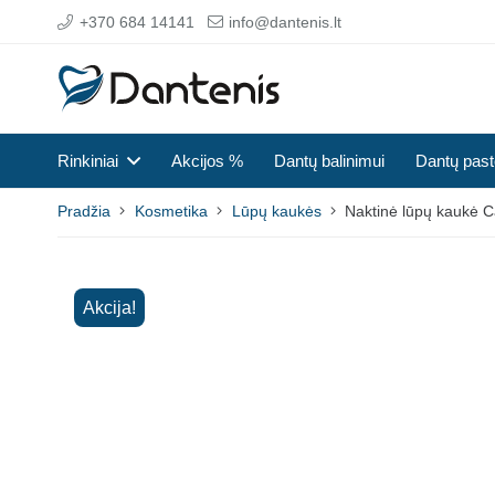
+370 684 14141
info@dantenis.lt
Rinkiniai
Akcijos %
Dantų balinimui
Dantų pas
Pradžia
Kosmetika
Lūpų kaukės
Naktinė lūpų kaukė C
Akcija!