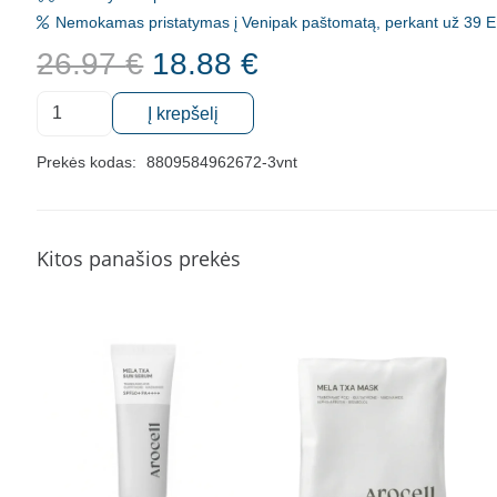
Nemokamas pristatymas į Venipak paštomatą, perkant už 39 E
Original
Current
26.97
€
18.88
€
price
price
produkto
was:
is:
Į krepšelį
kiekis:
26.97 €.
18.88 €.
Naktinė
Prekės kodas:
8809584962672-3vnt
lūpų
kaukė
Carenel
Kitos panašios prekės
Berry,
3x5g