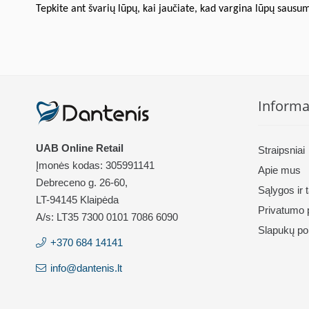
Tepkite ant švarių lūpų, kai jaučiate, kad vargina lūpų sausu
Informa
UAB Online Retail
Straipsniai
Įmonės kodas: 305991141
Apie mus
Debreceno g. 26-60,
Sąlygos ir 
LT-94145 Klaipėda
Privatumo p
A/s: LT35 7300 0101 7086 6090
Slapukų pol
+370 684 14141
info@dantenis.lt