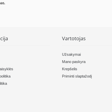
mas.
cija
Vartotojas
Užsakymai
Mano paskyra
taisyklės
Krepšelis
olitika
Priminti slaptažodį
itika