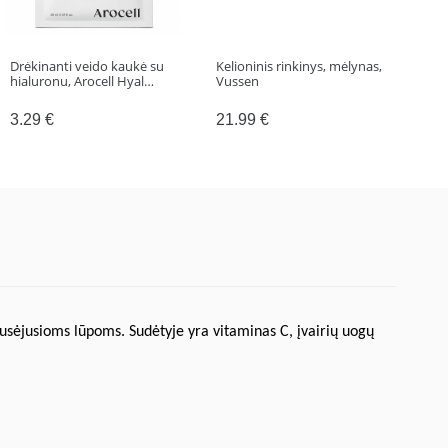
Drėkinanti veido kaukė su
Kelioninis rinkinys, mėlynas,
Veid
hialuronu, Arocell Hyal…
Vussen
Mug
Cle
3.29
€
21.99
€
21
usėjusioms lūpoms. Sudėtyje yra vitaminas C, įvairių uogų