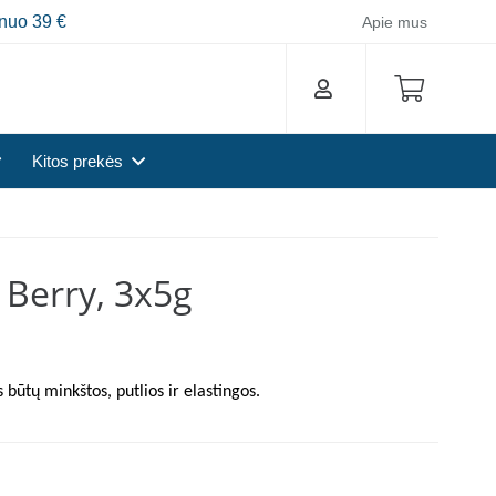
nuo 39 €
Apie mus
Kitos prekės
 Berry, 3x5g
 būtų minkštos, putlios ir elastingos.