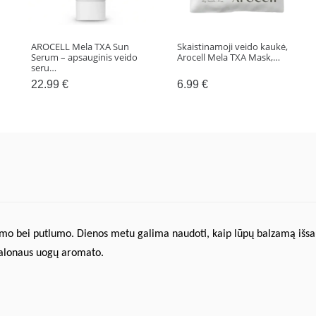
AROCELL Mela TXA Sun
Skaistinamoji veido kaukė,
Serum – apsauginis veido
Arocell Mela TXA Mask,…
seru…
22.99
€
6.99
€
numo bei putlumo. Dienos metu galima naudoti, kaip lūpų balzamą išsa
 Malonaus uogų aromato.