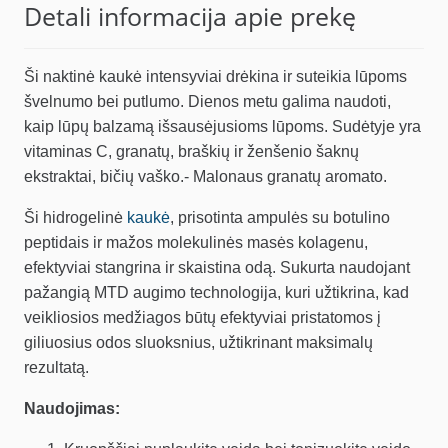
Detali informacija apie prekę
Ši naktinė kaukė intensyviai drėkina ir suteikia lūpoms
švelnumo bei putlumo. Dienos metu galima naudoti,
kaip lūpų balzamą išsausėjusioms lūpoms. Sudėtyje yra
vitaminas C, granatų, braškių ir ženšenio šaknų
ekstraktai, bičių vaško.- Malonaus granatų aromato.
Ši hidrogelinė
kaukė
, prisotinta ampulės su botulino
peptidais ir mažos molekulinės masės kolagenu,
efektyviai stangrina ir skaistina odą. Sukurta naudojant
pažangią MTD augimo technologija, kuri užtikrina, kad
veikliosios medžiagos būtų efektyviai pristatomos į
giliuosius odos sluoksnius, užtikrinant maksimalų
rezultatą.
Naudojimas: