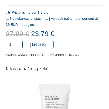
Pristatysime per 1-3 d.d.
Nemokamas pristatymas į Venipak paštomatą, perkant už
39 EUR ir daugiau.
Original
Current
27.99
€
23.79
€
price
price
produkto
was:
is:
Į krepšelį
kiekis:
27.99 €.
23.79 €.
Naktinė
Prekės kodas:
8809584962795/8809710460720
lūpų
kaukė
Kitos panašios prekės
Carenel
Pomegranate,
23g
ir
veido
kaukė