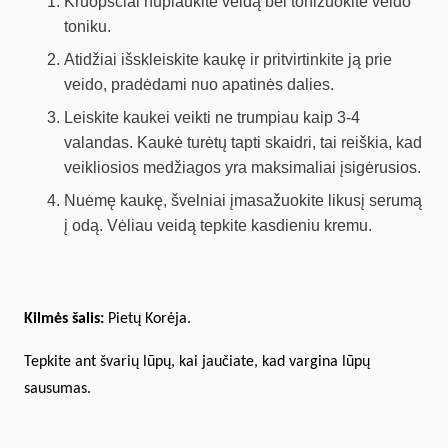
Kruopščiai nuplaukite veidą bei tonizuokite veido
toniku.
Atidžiai išskleiskite kaukę ir pritvirtinkite ją prie
veido, pradėdami nuo apatinės dalies.
Leiskite kaukei veikti ne trumpiau kaip 3-4
valandas. Kaukė turėtų tapti skaidri, tai reiškia, kad
veikliosios medžiagos yra maksimaliai įsigėrusios.
Nuėmę kaukę, švelniai įmasažuokite likusį serumą
į odą.
Vėliau veidą tepkite kasdieniu kremu.
Kilmės šalis:
Pietų Korėja.
Tepkite ant švarių lūpų, kai jaučiate, kad vargina lūpų
sausumas.