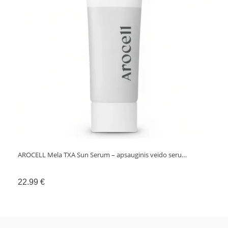
Arocell
AROCELL Mela TXA Sun Serum – apsauginis veido seru…
22.99
€