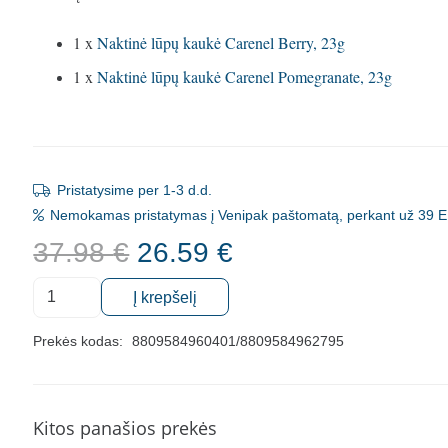
1 x
Naktinė lūpų kaukė Carenel Berry, 23g
1 x
Naktinė lūpų kaukė Carenel Pomegranate, 23g
Pristatysime per 1-3 d.d.
Nemokamas pristatymas į Venipak paštomatą, perkant už 39 E
Original
Current
37.98
€
26.59
€
price
price
produkto
was:
is:
Į krepšelį
kiekis:
37.98 €.
26.59 €.
Naktinės
Prekės kodas:
8809584960401/8809584962795
lūpų
kaukės
Carenel
Kitos panašios prekės
Pomegranate