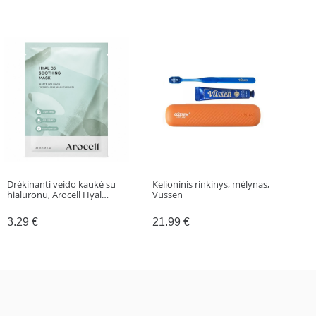
Drėkinanti veido kaukė su
Kelioninis rinkinys, mėlynas,
Veid
hialuronu, Arocell Hyal…
Vussen
Mug
Cle
3.29
€
21.99
€
21