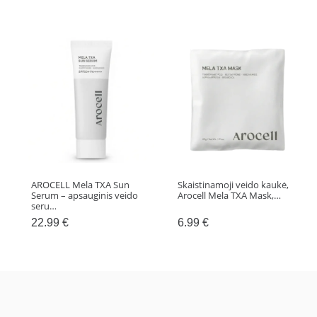
ir
Berry,
2x23g
AROCELL Mela TXA Sun
Skaistinamoji veido kaukė,
Serum – apsauginis veido
Arocell Mela TXA Mask,…
seru…
22.99
€
6.99
€