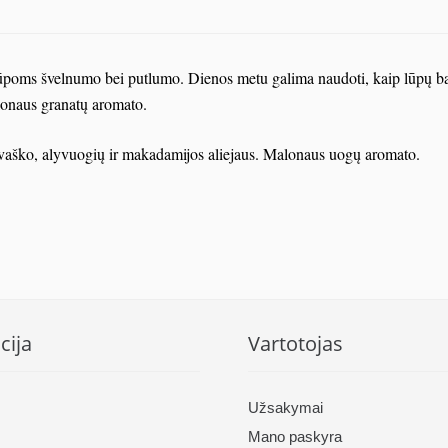
 lūpoms švelnumo bei putlumo. Dienos metu galima naudoti, kaip lūpų b
alonaus granatų aromato.
ų vaško, alyvuogių ir makadamijos aliejaus. Malonaus uogų aromato.
cija
Vartotojas
Užsakymai
Mano paskyra