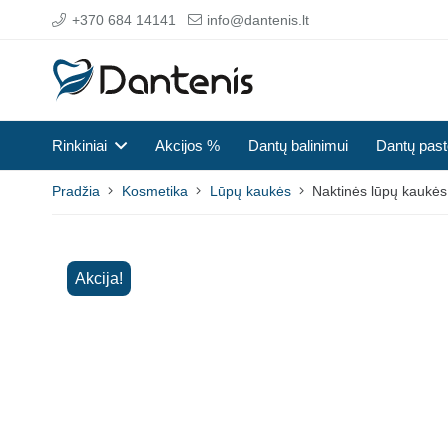
+370 684 14141
info@dantenis.lt
Rinkiniai
Akcijos %
Dantų balinimui
Dantų pas
Pradžia
Kosmetika
Lūpų kaukės
Naktinės lūpų kaukės
Akcija!