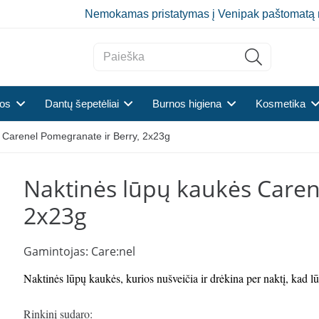
Nemokamas pristatymas į Venipak paštomatą 
tos
Dantų šepetėliai
Burnos higiena
Kosmetika
 Carenel Pomegranate ir Berry, 2x23g
Naktinės lūpų kaukės Caren
2x23g
Gamintojas:
Care:nel
Naktinės lūpų kaukės, kurios nušveičia ir drėkina per naktį, kad lū
Rinkinį sudaro: