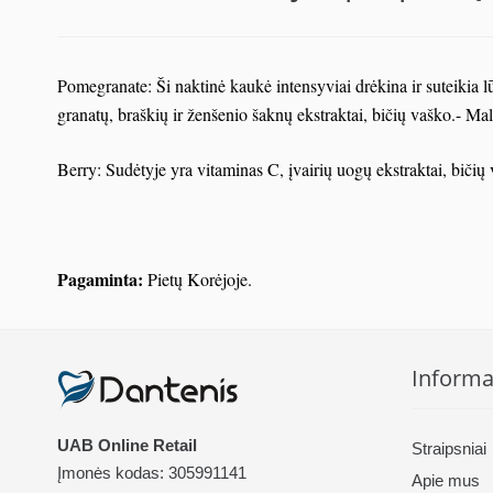
Pomegranate: Ši naktinė kaukė intensyviai drėkina ir suteikia
granatų, braškių ir ženšenio šaknų ekstraktai, bičių vaško.- M
Berry: Sudėtyje yra vitaminas C, įvairių uogų ekstraktai, biči
Pagaminta:
Pietų Korėjoje.
Informa
UAB Online Retail
Straipsniai
Įmonės kodas: 305991141
Apie mus