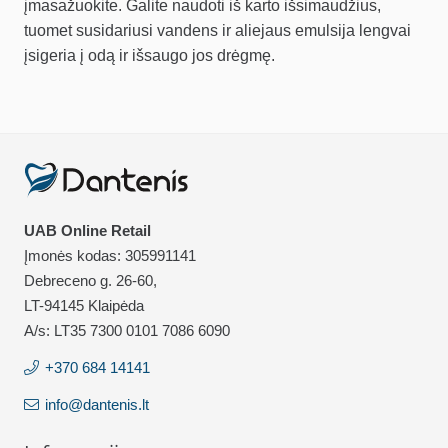
įmasažuokite. Galite naudoti iš karto išsimaudžius,
tuomet susidariusi vandens ir aliejaus emulsija lengvai
įsigeria į odą ir išsaugo jos drėgmę.
UAB Online Retail
Įmonės kodas: 305991141
Debreceno g. 26-60,
LT-94145 Klaipėda
A/s: LT35 7300 0101 7086 6090
+370 684 14141
info@dantenis.lt