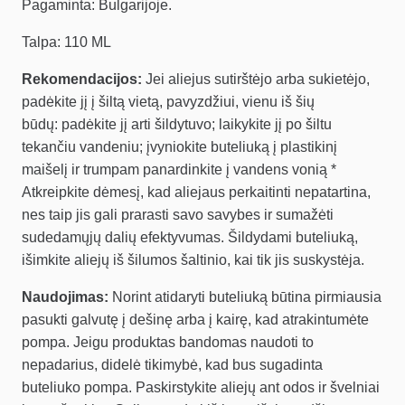
Pagaminta: Bulgarijoje.
Talpa: 110 ML
Rekomendacijos:
Jei aliejus sutirštėjo arba sukietėjo,
padėkite jį į šiltą vietą, pavyzdžiui, vienu iš šių
būdų:
p
adėkite jį arti šildytuvo
; l
aikykite jį po šiltu
tekančiu vandeniu
; į
vyniokite buteliuką į plastikinį
maišelį ir trumpam panardinkite į vandens vonią
*
Atkreipkite dėmesį, kad aliejaus perkaitinti nepatartina,
nes taip jis gali prarasti savo savybes ir sumažėti
sudedamųjų dalių efektyvumas.
Šildydami buteliuką,
išimkite aliejų iš šilumos šaltinio, kai tik jis suskystėja.
Naudojimas:
Norint atidaryti buteliuką būtina pirmiausia
pasukti galvutę į dešinę arba į kairę, kad atrakintumėte
pompa. Jeigu produktas bandomas naudoti to
nepadarius, didelė tikimybė, kad bus sugadinta
buteliuko pompa. Paskirstykite aliejų ant odos ir švelniai