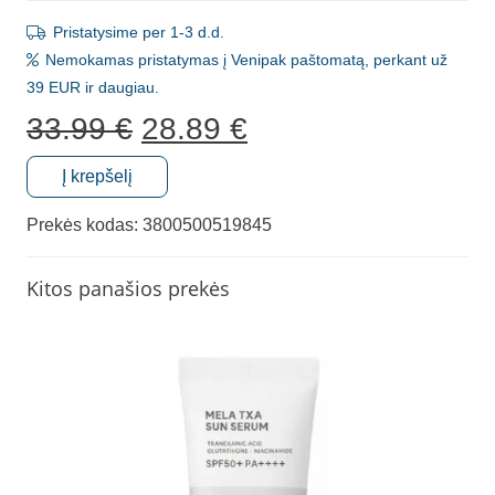
Pristatysime per 1-3 d.d.
Nemokamas pristatymas į Venipak paštomatą, perkant už
39 EUR ir daugiau.
Original
Current
33.99
€
28.89
€
price
price
was:
is:
Į krepšelį
produkto
33.99 €.
28.89 €.
kiekis:
Prekės kodas:
3800500519845
Organiškas
įdegio
Kitos panašios prekės
aliejus
kūnui
Cocosolis
ANANAS,
110
ml.