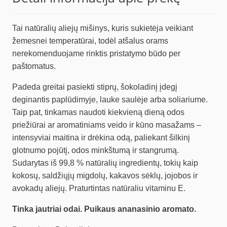
Tai natūralių aliejų mišinys, kuris sukietėja veikiant
žemesnei temperatūrai, todėl a
tšalus orams
nerekomenduojame rinktis pristatymo būdo per
paštomatus.
Padeda greitai pasiekti stiprų, šokoladinį įdegį
deginantis paplūdimyje, lauke saulėje arba soliariume.
Taip pat, tinkamas naudoti kiekvieną dieną odos
priežiūrai ar aromatiniams veido ir kūno masažams –
intensyviai maitina ir drėkina odą, paliekant šilkinį
glotnumo pojūtį, odos minkštumą ir stangrumą.
Sudarytas iš 99,8 % natūralių ingredientų, tokių kaip
kokosų, saldžiųjų migdolų, kakavos sėklų, jojobos ir
avokadų aliejų. Praturtintas natūraliu vitaminu E.
Tinka jautriai odai. Puikaus ananasinio aromato.