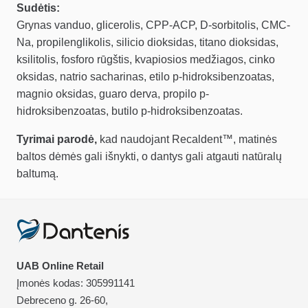
Sudėtis:
Grynas vanduo, glicerolis, CPP-ACP, D-sorbitolis, CMC-
Na, propilenglikolis, silicio dioksidas, titano dioksidas,
ksilitolis, fosforo rūgštis, kvapiosios medžiagos, cinko
oksidas, natrio sacharinas, etilo p-hidroksibenzoatas,
magnio oksidas, guaro derva, propilo p-
hidroksibenzoatas, butilo p-hidroksibenzoatas.
Tyrimai parodė,
kad naudojant Recaldent™, matinės
baltos dėmės gali išnykti, o dantys gali atgauti natūralų
baltumą.
UAB Online Retail
Įmonės kodas: 305991141
Debreceno g. 26-60,