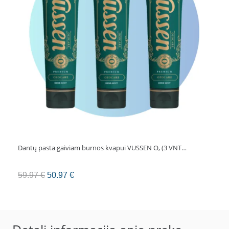
Dantų pasta gaiviam burnos kvapui VUSSEN O, (3 VNT…
Original
Current
59.97
€
50.97
€
price
price
was:
is:
59.97 €.
50.97 €.