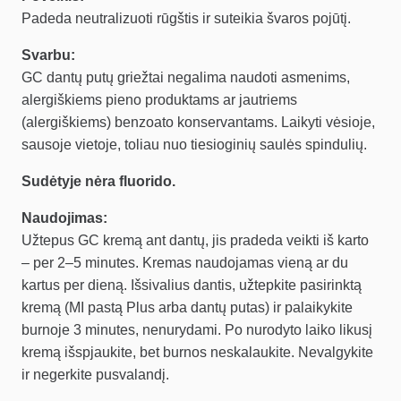
Padeda neutralizuoti rūgštis ir suteikia švaros pojūtį.
Svarbu:
GC dantų putų griežtai negalima naudoti asmenims,
alergiškiems pieno produktams ar jautriems
(alergiškiems) benzoato konservantams. Laikyti vėsioje,
sausoje vietoje, toliau nuo tiesioginių saulės spindulių.
Sudėtyje nėra fluorido.
Naudojimas:
Užtepus GC kremą ant dantų, jis pradeda veikti iš karto
– per 2–5 minutes. Kremas naudojamas vieną ar du
kartus per dieną. Išsivalius dantis, užtepkite pasirinktą
kremą (MI pastą Plus arba dantų putas) ir palaikykite
burnoje 3 minutes, nenurydami. Po nurodyto laiko likusį
kremą išspjaukite, bet burnos neskalaukite. Nevalgykite
ir negerkite pusvalandį.