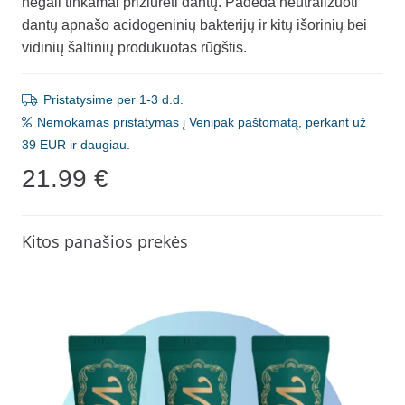
negali tinkamai prižiūrėti dantų. Padeda neutralizuoti
dantų apnašo acidogeninių bakterijų ir kitų išorinių bei
vidinių šaltinių produkuotas rūgštis.
Pristatysime per 1-3 d.d.
Nemokamas pristatymas į Venipak paštomatą, perkant už
39 EUR ir daugiau.
21.99
€
Kitos panašios prekės