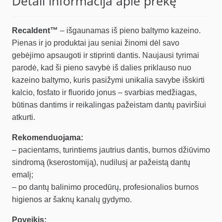
Detali informacija apie prekę
Recaldent™
– išgaunamas iš pieno baltymo kazeino.
Pienas ir jo produktai jau seniai žinomi dėl savo
gebėjimo apsaugoti ir stiprinti dantis. Naujausi tyrimai
parodė, kad ši pieno savybė iš dalies priklauso nuo
kazeino baltymo, kuris pasižymi unikalia savybe išskirti
kalcio, fosfato ir fluorido jonus – svarbias medžiagas,
būtinas dantims ir reikalingas pažeistam dantų paviršiui
atkurti.
Rekomenduojama:
– pacientams, turintiems jautrius dantis, burnos džiūvimo
sindromą (kserostomiją), nudilusį ar pažeistą dantų
emalį;
– po dantų balinimo procedūrų, profesionalios burnos
higienos ar šaknų kanalų gydymo.
Poveikis: